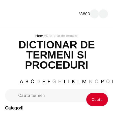
*8800
Home
Dicționar de termeni
DICTIONAR DE
TERMENI SI
PROCEDURI
A
B
C
D
E
F
G
H
I
J
K
L
M
N
O
P
Q
Cauta
Categorii