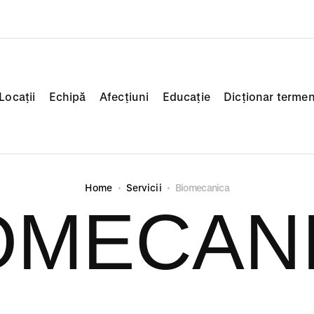
Locații
Echipă
Afecțiuni
Educație
Dicționar termen
Home
Servicii
Biomecanica
OMECAN