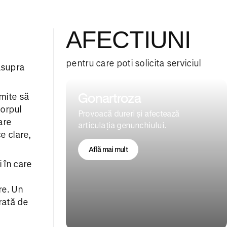
AFECTIUNI
pentru care poti solicita serviciul
asupra
Gonartroza
rmite să
corpul
Provoacă dureri și afectează
care
articulația genunchiului.
e clare,
Află mai mult
 în care
re. Un
rată de