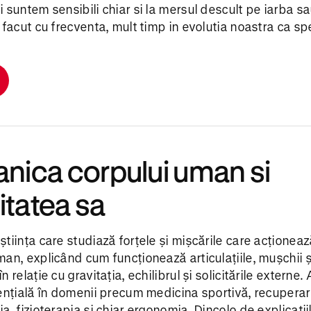
 suntem sensibili chiar si la mersul descult pe iarba sa
 facut cu frecventa, mult timp in evolutia noastra ca sp
nica corpului uman si
litatea sa
tiința care studiază forțele și mișcările care acționeaz
an, explicând cum funcționează articulațiile, mușchii ș
 relație cu gravitația, echilibrul și solicitările externe.
sențială în domenii precum medicina sportivă, recupera
a, fizioterapia și chiar ergonomia. Dincolo de explicații