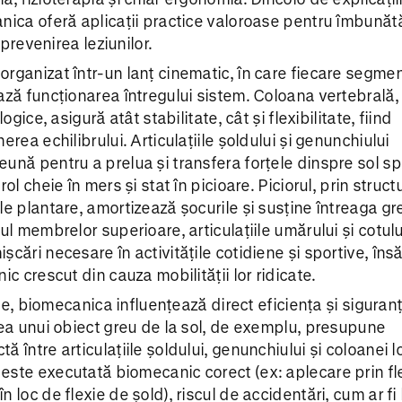
nica oferă aplicații practice valoroase pentru îmbunăt
i prevenirea leziunilor.
rganizat într-un lanț cinematic, în care fiecare segme
ază funcționarea întregului sistem. Coloana vertebrală,
logice, asigură atât stabilitate, cât și flexibilitate, fiind
erea echilibrului. Articulațiile șoldului și genunchiului
ună pentru a prelua și transfera forțele dinspre sol sp
rol cheie în mers și stat în picioare. Piciorul, prin struct
le plantare, amortizează șocurile și susține întreaga gr
ul membrelor superioare, articulațiile umărului și cotul
cări necesare în activitățile cotidiene și sportive, îns
ic crescut din cauza mobilității lor ridicate.
nice, biomecanica influențează direct eficiența și siguran
rea unui obiect greu de la sol, de exemplu, presupune
ă între articulațiile șoldului, genunchiului și coloanei 
este executată biomecanic corect (ex: aplecare prin fl
 loc de flexie de șold), riscul de accidentări, cum ar fi 