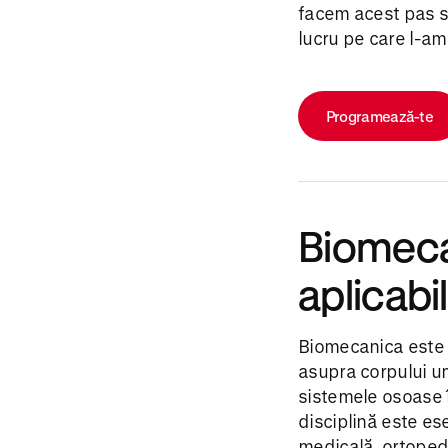
facem acest pas si
lucru pe care l-am
Programează-te
Biomeca
aplicabi
Biomecanica este ș
asupra corpului um
sistemele osoase în
disciplină este e
medicală, ortopedi