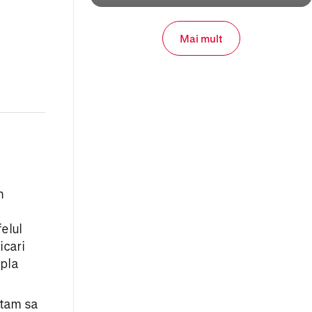
Mai mult
n
elul
icari
mpla
itam sa