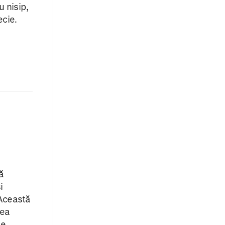
u nisip,
ecie.
ă
i
 Această
rea
le