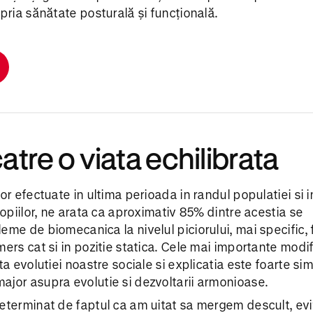
opria sănătate posturală și funcțională.
atre o viata echilibrata
or efectuate in ultima perioada in randul populatiei si i
copiilor, ne arata ca aproximativ 85% dintre acestia se
eme de biomecanica la nivelul piciorului, mai specific, f
mers cat si in pozitie statica. Cele mai importante modif
ta evolutiei noastre sociale si explicatia este foarte si
jor asupra evolutie si dezvoltarii armonioase.
determinat de faptul ca am uitat sa mergem descult, ev