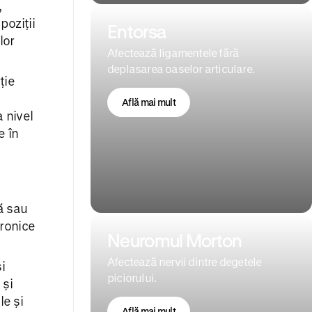
,
poziții
Entorsa
lor
Afectează ligamentele fără
deplasarea oaselor articulare.
ție
Află mai mult
 nivel
e în
ă sau
cronice
Neuromul Morton
Afectează nervii dintre degetele
i
piciorului.
 și
le și
Află mai mult