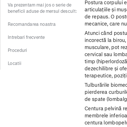
Postura corpului e
Va prezentam mai jos o serie de
articulațiile și mu
beneficii aduse de mersul descult:
de repaus. O postu
mecanice, care nu 
Recomandarea noastra
Atunci când postura
Intrebari frecvente
incorectă la birou
musculare, pot rez
Proceduri
cervical sau lomba
timp (hiperlordoză
Locatii
dezechilibre și ofe
terapeutice, poziț
Tulburările biomec
pierderea curburilo
de spate (lombalgii
Centura pelvină rep
membrele inferioare
centura lombopelvi