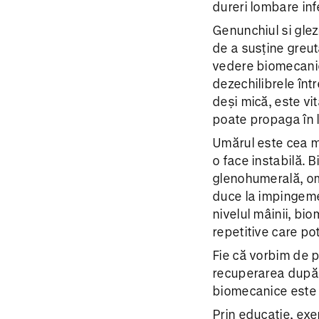
dureri lombare inf
Genunchiul si glezn
de a susține greut
vedere biomecanic,
dezechilibrele înt
deși mică, este vit
poate propaga în l
Umărul este cea ma
o face instabilă. 
glenohumerală, omo
duce la impingemen
nivelul mâinii, bio
repetitive care po
Fie că vorbim de p
recuperarea după o
biomecanice este 
Prin educație, exe