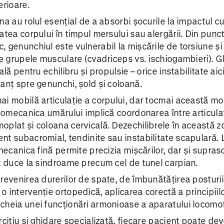
erioare.
a au rolul esențial de a absorbi șocurile la impactul cu 
atea corpului în timpul mersului sau alergării. Din punc
 genunchiul este vulnerabil la mișcările de torsiune și 
re grupele musculare (cvadriceps vs. ischiogambieri). G
ală pentru echilibru și propulsie – orice instabilitate aic
anț spre genunchi, șold și coloană.
i mobilă articulație a corpului, dar tocmai această mob
Biomecanica umărului implică coordonarea între articula
plat și coloana cervicală. Dezechilibrele în această z
t subacromial, tendinite sau instabilitate scapulară. 
mecanica fină permite precizia mișcărilor, dar și suprasol
t duce la sindroame precum cel de tunel carpian.
revenirea durerilor de spate, de îmbunătățirea posturi
 intervenție ortopedică, aplicarea corectă a principiil
cheia unei funcționări armonioase a aparatului locomot
rcițiu și ghidare specializată, fiecare pacient poate dev