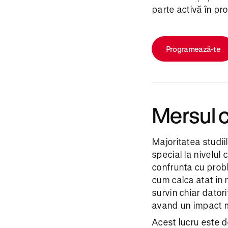
parte activă în pr
Programează-te
Mersul c
Majoritatea studiil
special la nivelul 
confrunta cu probl
cum calca atat in 
survin chiar datori
avand un impact ma
Acest lucru este 