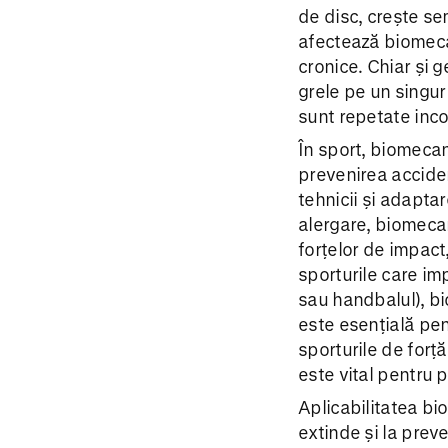
de disc, crește se
afectează biomecan
cronice. Chiar și g
grele pe un singur
sunt repetate inco
În sport, biomecan
prevenirea acciden
tehnicii și adaptar
alergare, biomecan
forțelor de impact
sporturile care imp
sau handbalul), bi
este esențială pen
sporturile de forță
este vital pentru p
Aplicabilitatea bi
extinde și la prev