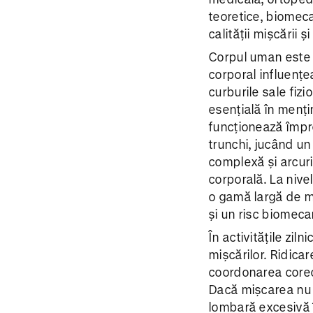
teoretice, biomeca
calității mișcării ș
Corpul uman este o
corporal influențe
curburile sale fizio
esențială în mențin
funcționează împre
trunchi, jucând un 
complexă și arcuri
corporală. La nivel
o gamă largă de miș
și un risc biomecan
În activitățile zil
mișcărilor. Ridica
coordonarea corect
Dacă mișcarea nu 
lombară excesivă în