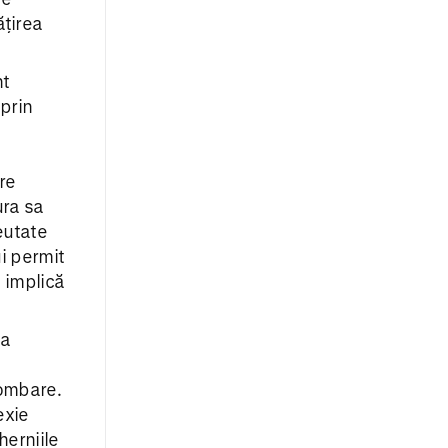
ățirea
nt
 prin
re
ura sa
eutate
ui permit
ă implică
ța
lombare.
exie
herniile