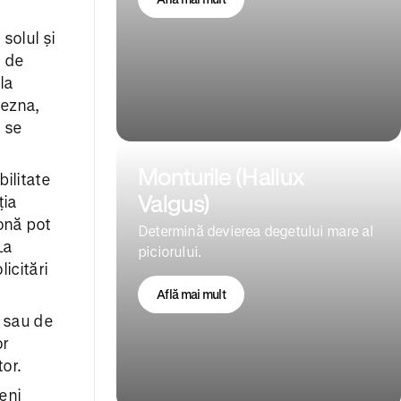
solul și
t de
la
lezna,
i se
Monturile (Hallux
ilitate
Valgus)
ția
onă pot
Determină devierea degetului mare al
La
piciorului.
icitări
Află mai mult
i sau de
or
or.
eni