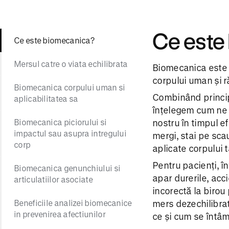
Ce este
Ce este biomecanica?
Mersul catre o viata echilibrata
Biomecanica este ș
corpului uman și r
Biomecanica corpului uman si
Combinând principi
aplicabilitatea sa
înțelegem cum ne 
Biomecanica piciorului si
nostru în timpul efo
impactul sau asupra intregului
mergi, stai pe scau
corp
aplicate corpului t
Pentru pacienți, î
Biomecanica genunchiului si
apar durerile, acci
articulatiilor asociate
incorectă la birou
Beneficiile analizei biomecanice
mers dezechilibra
in prevenirea afectiunilor
ce și cum se întâm