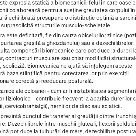
ste expresia statică a biomecanicii: felul în care oasele
șchii colaborează pentru a susține greutatea corpului în 
ră echilibrată presupune o distribuție optimă a sarcini
suprasolicită structurile musculo-scheletale.
 este deficitară, fie din cauza obiceiurilor zilnice (pozi
, purtarea greșită a ghiozdanului) sau a dezechilibrelor
ulta compensări biomecanice care pot duce la dureri la
r, contracturi musculare sau chiar modificări structural
, scolioză). Biomecanica ne ajută să înțelegem aceste
ră baza științifică pentru corectarea lor prin exerciții
ionare corectă și reeducare posturală.
anice ale coloanei – cum ar fi instabilitatea segmentar
r fiziologice – contribuie frecvent la apariția durerilor 
, cervicobrahialgii), herniilor de disc sau sciaticii.
rezintă punctul de transfer al greutății dintre trunchi ș
. Dezechilibrele între mușchii gluteali, flexorii șoldului
nă pot duce la tulburări de mers, dezechilibre postura