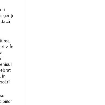
eri
ei genți
e dacă
ățirea
rtiv. În
ia
În
tenisul
tebraț
 În
șcării
 se
ipiilor