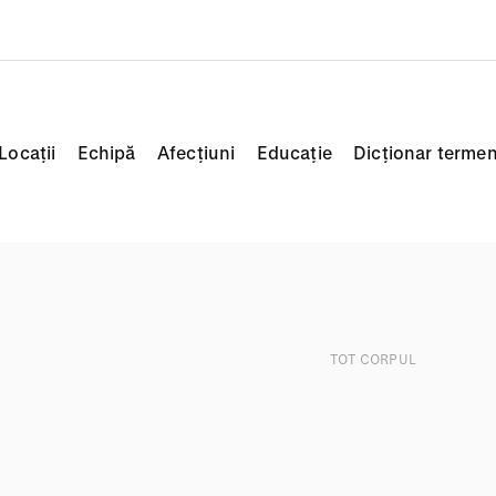
Locații
Echipă
Afecțiuni
Educație
Dicționar termen
TOT CORPUL