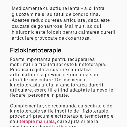
Medicamente cu actiune lenta – aici intra
glucozamina si sulfatul de condroitina.
Acestea reduc durerea articulara, daca este
cauzata de gonartroza. Mai mult, acidul
hialuronic este folosit pentru calmarea durerii
articulare provocate de coxartroza.
Fiziokinetoterapie
Foarte importanta pentru recuperarea
mobilitatii articulatiilor este kinetoterapia.
Practica regulata sustine sanatatea
articulatiilor si previne deformarea sau
atrofiile musculare. De asemenea,
kinetoterapia ajuta la ameliorarea durerii
articulare, exercitiile fiind adaptate la nevoile
fiecarei persoane in parte.
Complementar, se recomanda ca sedintele de
kinetoterapie sa fie insotite de fizioterapie,
proceduri precum electroterapie, termoterapie
sau
terapie manuala
, care ajuta si ele la
ameliorarea durerii articulare.