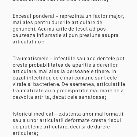
Excesul ponderal – reprezinta un factor major,
mai ales pentru durerile articulare de
genunchi. Acumularile de tesut adipos
cauzeaza inflamatie si pun presiune asupra
articulatiilor;
Traumatismele – infectiile sau accidentele pot
creste probabilitatea de aparitie a durerilor
articulare, mai ales la persoanele tinere. In
cazul infectiilor, cele mai comune sunt cele
virale si bacteriene. De asemenea, articulatiile
traumatizate au o predispozitie mai mare de a
dezvolta artrita, decat cele sanatoase;
Istoricul medical – existenta unor malformatii
sau a unor articulatii deformate creste riscul
de probleme articulare, deci si de durere
articulara;