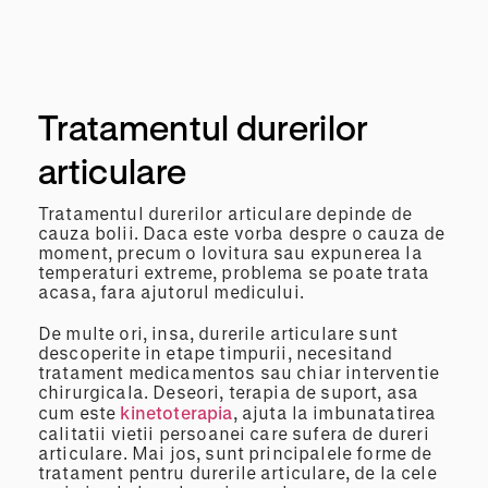
Tratamentul durerilor
articulare
Tratamentul durerilor articulare depinde de
cauza bolii. Daca este vorba despre o cauza de
moment, precum o lovitura sau expunerea la
temperaturi extreme, problema se poate trata
acasa, fara ajutorul medicului.
De multe ori, insa, durerile articulare sunt
descoperite in etape timpurii, necesitand
tratament medicamentos sau chiar interventie
chirurgicala. Deseori, terapia de suport, asa
cum este
kinetoterapia
, ajuta la imbunatatirea
calitatii vietii persoanei care sufera de dureri
articulare. Mai jos, sunt principalele forme de
tratament pentru durerile articulare, de la cele