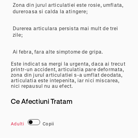
Zona din jurul articulatiei este rosie, umflata,
dureroasa si calda la atingere;
Durerea articulara persista mai mult de trei
zile;
Ai febra, fara alte simptome de gripa.
Este indicat sa mergi la urgenta, daca ai trecut
printr-un accident, articulatia pare deformata,
zona din jurul articulatiei s-a umflat deodata,
articulatia este intepenita, iar nici miscarea,
nici repausul nu au efect.
Ce Afectiuni Tratam
Adulti
Copii