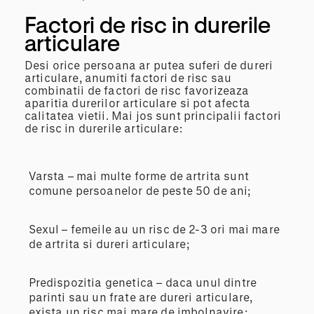
Factori de risc in durerile
articulare
Desi orice persoana ar putea suferi de dureri
articulare, anumiti factori de risc sau
combinatii de factori de risc favorizeaza
aparitia durerilor articulare si pot afecta
calitatea vietii. Mai jos sunt principalii factori
de risc in durerile articulare:
Varsta – mai multe forme de artrita sunt
comune persoanelor de peste 50 de ani;
Sexul – femeile au un risc de 2-3 ori mai mare
de artrita si dureri articulare;
Predispozitia genetica – daca unul dintre
parinti sau un frate are dureri articulare,
exista un risc mai mare de imbolnavire;