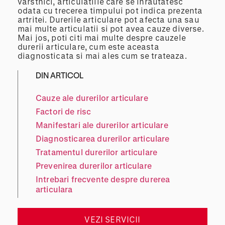
varstnici, articulatiile care se inrautatesc
odata cu trecerea timpului pot indica prezenta
artritei. Durerile articulare pot afecta una sau
mai multe articulatii si pot avea cauze diverse.
Mai jos, poti citi mai multe despre cauzele
durerii articulare, cum este aceasta
diagnosticata si mai ales cum se trateaza.
DIN ARTICOL
Cauze ale durerilor articulare
Factori de risc
Manifestari ale durerilor articulare
Diagnosticarea durerilor articulare
Tratamentul durerilor articulare
Prevenirea durerilor articulare
Intrebari frecvente despre durerea
articulara
VEZI SERVICII