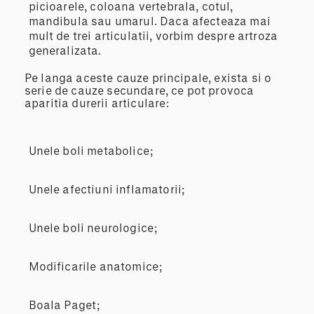
picioarele, coloana vertebrala, cotul,
mandibula sau umarul. Daca afecteaza mai
mult de trei articulatii, vorbim despre artroza
generalizata.
Pe langa aceste cauze principale, exista si o
serie de cauze secundare, ce pot provoca
aparitia durerii articulare:
Unele boli metabolice;
Unele afectiuni inflamatorii;
Unele boli neurologice;
Modificarile anatomice;
Boala Paget;