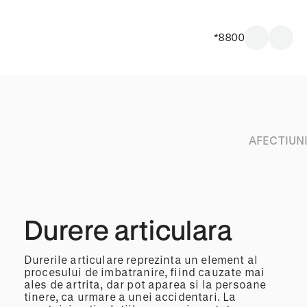
*8800
AFECTIUN
Durere articulara
Durerile articulare reprezinta un element al
procesului de imbatranire, fiind cauzate mai
ales de artrita, dar pot aparea si la persoane
tinere, ca urmare a unei accidentari. La