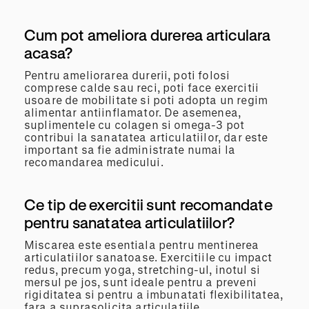
Cum pot ameliora durerea articulara
acasa?
Pentru ameliorarea durerii, poti folosi
comprese calde sau reci, poti face exercitii
usoare de mobilitate si poti adopta un regim
alimentar antiinflamator. De asemenea,
suplimentele cu colagen si omega-3 pot
contribui la sanatatea articulatiilor, dar este
important sa fie administrate numai la
recomandarea medicului.
Ce tip de exercitii sunt recomandate
pentru sanatatea articulatiilor?
Miscarea este esentiala pentru mentinerea
articulatiilor sanatoase. Exercitiile cu impact
redus, precum yoga, stretching-ul, inotul si
mersul pe jos, sunt ideale pentru a preveni
rigiditatea si pentru a imbunatati flexibilitatea,
fara a suprasolicita articulatiile.