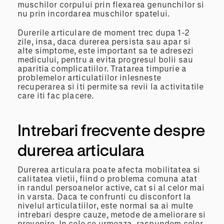
muschilor corpului prin flexarea genunchilor si
nu prin incordarea muschilor spatelui.
Durerile articulare de moment trec dupa 1-2
zile, insa, daca durerea persista sau apar si
alte simptome, este important sa te adresezi
medicului, pentru a evita progresul bolii sau
aparitia complicatiilor. Tratarea timpurie a
problemelor articulatiilor inlesneste
recuperarea si iti permite sa revii la activitatile
care iti fac placere.
Intrebari frecvente despre
durerea articulara
Durerea articulara poate afecta mobilitatea si
calitatea vietii, fiind o problema comuna atat
in randul persoanelor active, cat si al celor mai
in varsta. Daca te confrunti cu disconfort la
nivelul articulatiilor, este normal sa ai multe
intrebari despre cauze, metode de ameliorare si
prevenire. In cele ce urmeaza, raspundem celor