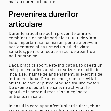
mai au dureri articulare.
Prevenirea durerilor
articulare
Durerile articulare pot fi prevenite printr-o
combinatie de schimbari ale stilului de viata.
Este important sa iei masuri pentru a preveni
accidentarea si sa urmezi un stil de viata
sanatos, pentru a reduce riscul de aparitie a
bolilor cronice.
Daca practici sport, este indicat sa folosesti un
echipament adecvat si sa realizezi exercitii de
incalzire, inainte de antrenament, si exercitii de
intindere, dupa. De asemenea, sunt de evitat
situatiile care ar putea produce traume motorii.
De exemplu, este bine sa eviti activitatile
sportive in sezonul rece si sa alegi sa te
antrenezi in sala.
In cazul in care apar afectiuni articulare, chiar
si usoare, este bine sa optezi pentru repaus