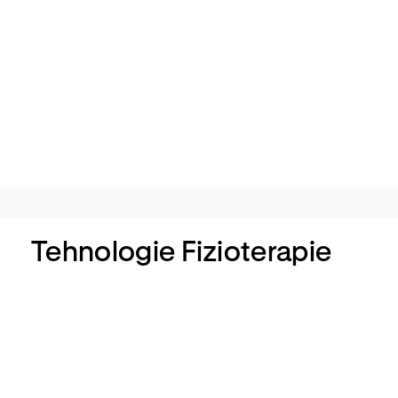
Gimn
astic
a
medi
cala
Tehnologie Fizioterapie
Mobi
lizari