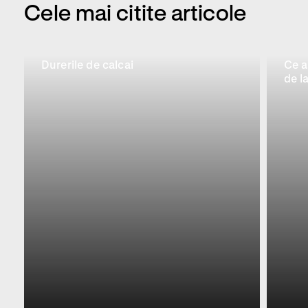
Cele mai citite articole
Durerile de calcai
Ce a
de la