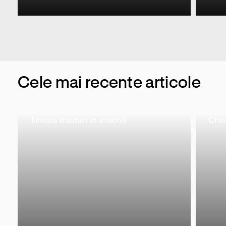
Cele mai recente articole
Tinitus (tiuituri in urechi)
Chis