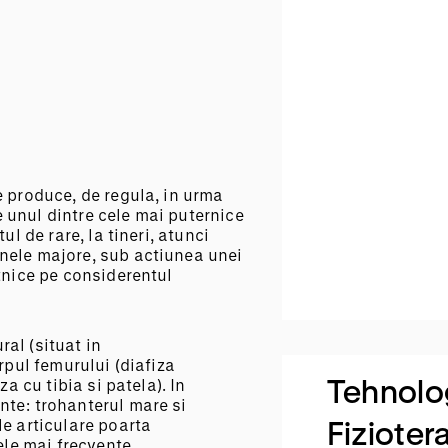
e produce, de regula, in urma
 unul dintre cele mai puternice
ul de rare, la tineri, atunci
nele majore, sub actiunea unei
tnice pe considerentul
al (situat in
rpul femurului (diafiza
Tehnolo
a cu tibia si patela). In
nte: trohanterul mare si
Fizioter
le articulare poarta
ele mai frecvente