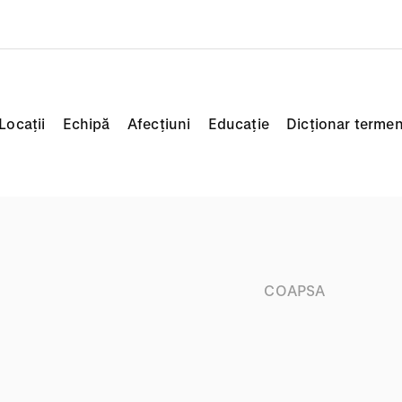
Locații
Echipă
Afecțiuni
Educație
Dicționar termen
COAPSA