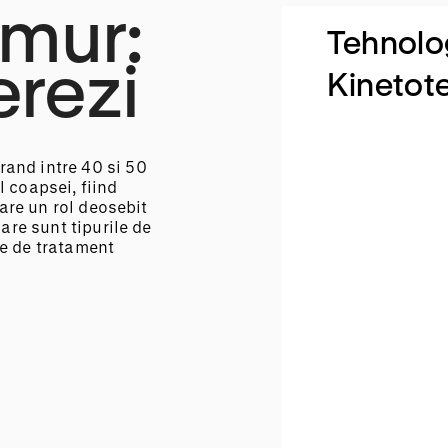
emur:
Tehnolo
erezi
Kinetot
rand intre 40 si 50
 coapsei, fiind
 are un rol deosebit
are sunt tipurile de
le de tratament