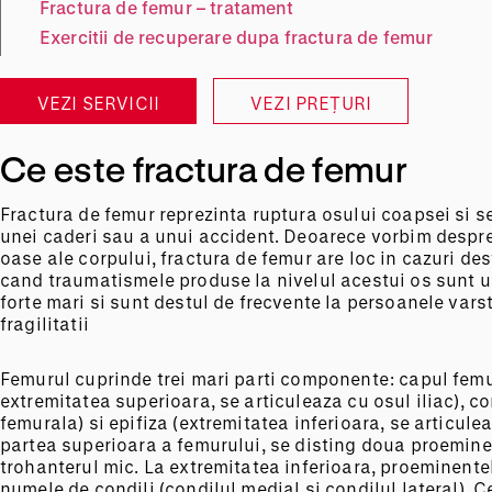
Fractura de femur – tratament
Exercitii de recuperare dupa fractura de femur
VEZI SERVICII
VEZI PREȚURI
Ce este fractura de femur
Fractura de femur reprezinta ruptura osului coapsei si s
unei caderi sau a unui accident. Deoarece vorbim despre
oase ale corpului, fractura de femur are loc in cazuri dest
cand traumatismele produse la nivelul acestui os sunt u
forte mari si sunt destul de frecvente la persoanele vars
fragilitatii
Femurul cuprinde trei mari parti componente: capul femur
extremitatea superioara, se articuleaza cu osul iliac), co
femurala) si epifiza (extremitatea inferioara, se articuleaz
partea superioara a femurului, se disting doua proemine
trohanterul mic. La extremitatea inferioara, proeminente
numele de condili (condilul medial si condilul lateral). C