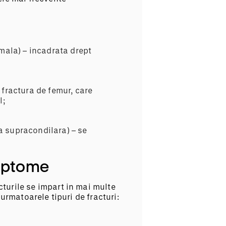
imala) – incadrata drept
 fractura de femur, care
l;
a supracondilara) – se
imptome
cturile se impart in mai multe
 urmatoarele tipuri de fracturi: