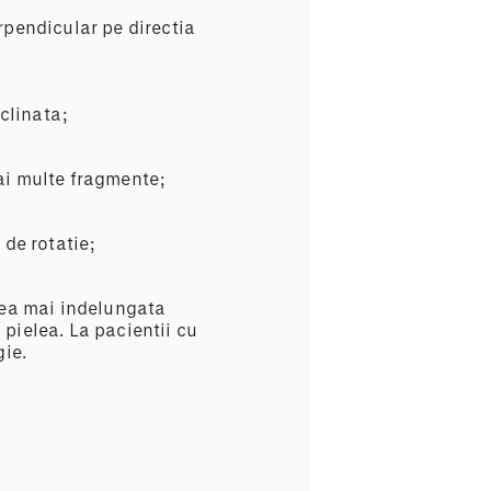
rpendicular pe directia
nclinata;
ai multe fragmente;
 de rotatie;
 cea mai indelungata
pielea. La pacientii cu
gie.