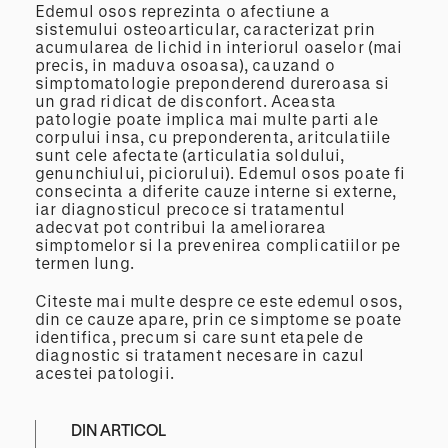
Edemul osos reprezinta o afectiune a
sistemului osteoarticular, caracterizat prin
acumularea de lichid in interiorul oaselor (mai
precis, in maduva osoasa), cauzand o
simptomatologie preponderend dureroasa si
un grad ridicat de disconfort. Aceasta
patologie poate implica mai multe parti ale
corpului insa, cu preponderenta, aritculatiile
sunt cele afectate (articulatia soldului,
genunchiului, piciorului). Edemul osos poate fi
consecinta a diferite cauze interne si externe,
iar diagnosticul precoce si tratamentul
adecvat pot contribui la ameliorarea
simptomelor si la prevenirea complicatiilor pe
termen lung.
Citeste mai multe despre ce este edemul osos,
din ce cauze apare, prin ce simptome se poate
identifica, precum si care sunt etapele de
diagnostic si tratament necesare in cazul
acestei patologii.
DIN ARTICOL