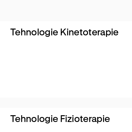
Tehnologie Kinetoterapie
Gimn
astic
a
medi
cala
Tehnologie Fizioterapie