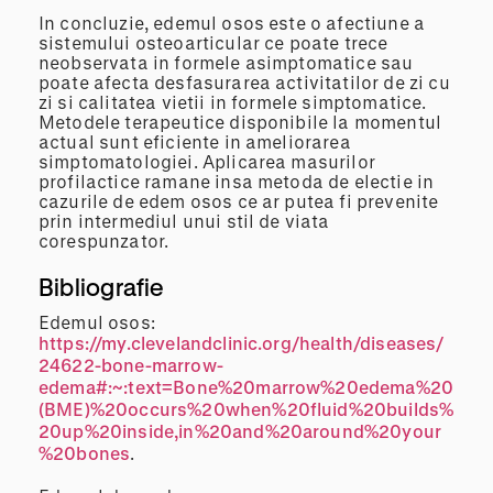
In concluzie, edemul osos este o afectiune a
sistemului osteoarticular ce poate trece
neobservata in formele asimptomatice sau
poate afecta desfasurarea activitatilor de zi cu
zi si calitatea vietii in formele simptomatice.
Metodele terapeutice disponibile la momentul
actual sunt eficiente in ameliorarea
simptomatologiei. Aplicarea masurilor
profilactice ramane insa metoda de electie in
cazurile de edem osos ce ar putea fi prevenite
prin intermediul unui stil de viata
corespunzator.
Bibliografie
Edemul osos:
https://my.clevelandclinic.org/health/diseases/
24622-bone-marrow-
edema#:~:text=Bone%20marrow%20edema%20
(BME)%20occurs%20when%20fluid%20builds%
20up%20inside,in%20and%20around%20your
%20bones
.