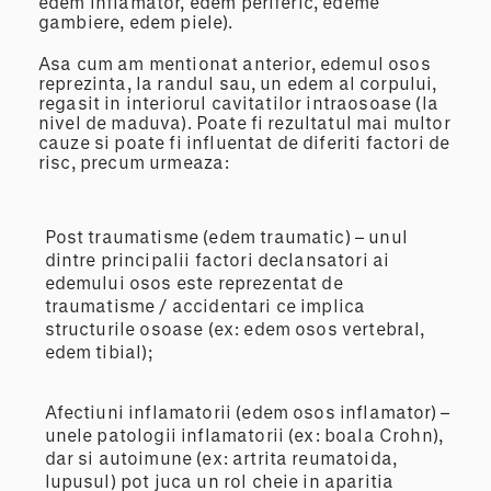
edem inflamator, edem periferic, edeme
gambiere, edem piele).
Asa cum am mentionat anterior, edemul osos
reprezinta, la randul sau, un edem al corpului,
regasit in interiorul cavitatilor intraosoase (la
nivel de maduva). Poate fi rezultatul mai multor
cauze si poate fi influentat de diferiti factori de
risc, precum urmeaza:
Post traumatisme (edem traumatic) – unul
dintre principalii factori declansatori ai
edemului osos este reprezentat de
traumatisme / accidentari ce implica
structurile osoase (ex: edem osos vertebral,
edem tibial);
Afectiuni inflamatorii (edem osos inflamator) –
unele patologii inflamatorii (ex: boala Crohn),
dar si autoimune (ex: artrita reumatoida,
lupusul) pot juca un rol cheie in aparitia