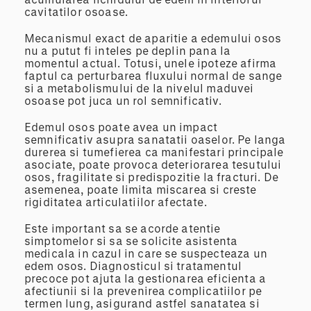
cavitatilor osoase.
Mecanismul exact de aparitie a edemului osos
nu a putut fi inteles pe deplin pana la
momentul actual. Totusi, unele ipoteze afirma
faptul ca perturbarea fluxului normal de sange
si a metabolismului de la nivelul maduvei
osoase pot juca un rol semnificativ.
Edemul osos poate avea un impact
semnificativ asupra sanatatii oaselor. Pe langa
durerea si tumefierea ca manifestari principale
asociate, poate provoca deteriorarea tesutului
osos, fragilitate si predispozitie la fracturi. De
asemenea, poate limita miscarea si creste
rigiditatea articulatiilor afectate.
Este important sa se acorde atentie
simptomelor si sa se solicite asistenta
medicala in cazul in care se suspecteaza un
edem osos. Diagnosticul si tratamentul
precoce pot ajuta la gestionarea eficienta a
afectiunii si la prevenirea complicatiilor pe
termen lung, asigurand astfel sanatatea si