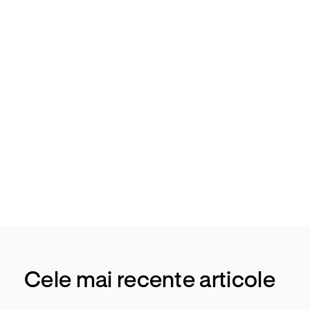
ta
Orto
pedie
–
Trau
mato
logie
Cele mai recente articole