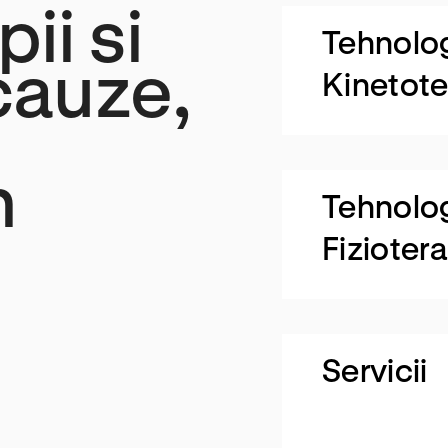
ii si
Tehnolo
cauze,
Kinetote
n
Tehnolo
Fizioter
Servicii