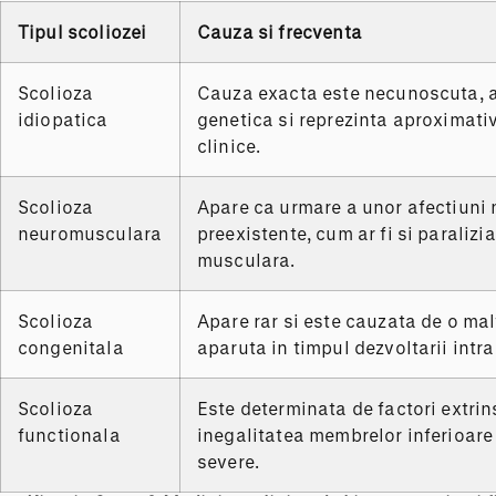
Tipul scoliozei
Cauza
si
frecventa
Scolioza
Cauza exacta este necunoscuta, 
idiopatica
genetica si reprezinta aproximativ
clinice.
Scolioza
Apare ca urmare a unor afectiuni
neuromusculara
preexistente, cum ar fi si paralizi
musculara.
Scolioza
Apare rar si este cauzata de o mal
congenitala
aparuta in timpul dezvoltarii intra
Scolioza
Este determinata de factori extrin
functionala
inegalitatea membrelor inferioar
severe.