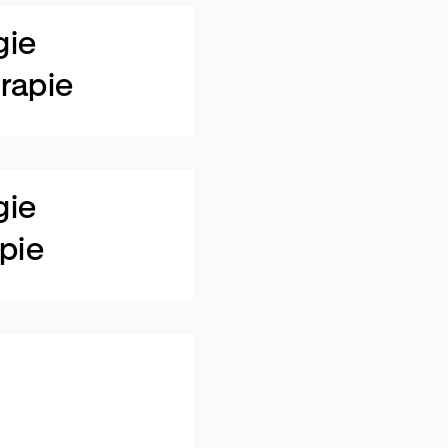
gie
rapie
gie
apie