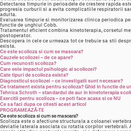
Detectarea timpurie in perioadele de crestere rapida est
progresia curburii si a evita complicatiile respiratorii sa
adulta.
Evaluarea timpurie si monitorizarea clinica periodica p
functie de unghiul Cobb.
Tratamentul eficient combina kinetoterapia, corsetul 
postoperator.
Descopera in cele ce urmeaza tot ce trebuie sa stii despr
exista.
Ce este scolioza si cum se masoara?
Cauzele scoliozei – de ce apare?
Cum recunosti scolioza?
Care este impactul psihologic al scoliozei?
Cate tipuri de scolioza exista?
Diagnosticul scoliozei – ce investigatii sunt necesare?
Ce tratament exista pentru scolioza? Ghid in functie de u
Tehnica Schroth – standardul de aur in kinetoterapia scol
Exercitii pentru scolioza – ce poti face acasa si ce NU
Ce sa faci dupa ce citesti acest articol
PROGRAMEAZĂ-TE
Ce este scolioza si cum se masoara?
Scolioza este o afectiune structurala a coloanei vertebra
deviatie laterala asociata cu rotatia corpilor vertebrali