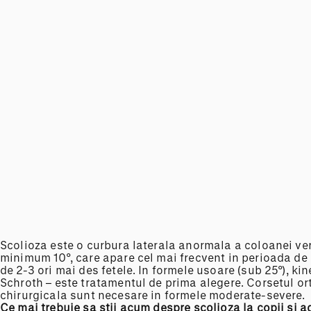
Scolioza este o curbura laterala anormala a coloanei ve
minimum 10°, care apare cel mai frecvent in perioada de c
de 2-3 ori mai des fetele. In formele usoare (sub 25°), ki
Schroth – este tratamentul de prima alegere. Corsetul orto
chirurgicala sunt necesare in formele moderate-severe.
Ce mai trebuie sa stii acum despre scolioza la copii
si
a