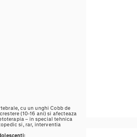
Kineto
Fiziot
Terap
rtebrale, cu un unghi Cobb de
restere (10-16 ani) si afecteaza
netoterapia – in special tehnica
pedic si, rar, interventia
dolescenti
: