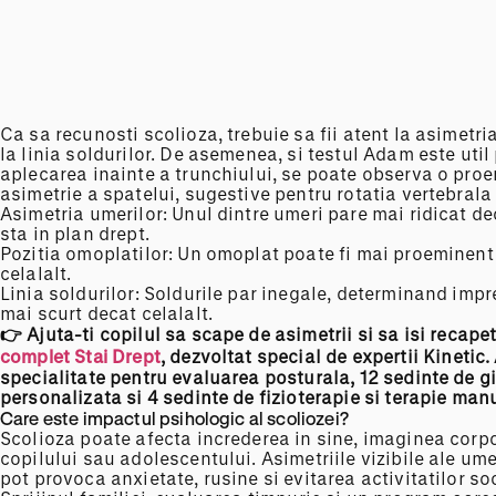
Ca sa recunosti scolioza, trebuie sa fii atent la asimetri
la linia soldurilor. De asemenea, si testul Adam este util
aplecarea inainte a trunchiului, se poate observa o pro
asimetrie a spatelui, sugestive pentru rotatia vertebrala 
Asimetria umerilor: Unul dintre umeri pare mai ridicat de
sta in plan drept.
Pozitia omoplatilor: Un omoplat poate fi mai proeminent
celalalt.
Linia soldurilor: Soldurile par inegale, determinand imp
mai scurt decat celalalt.
👉 Ajuta-ti copilul sa scape de asimetrii
si
sa isi
recapet
complet Stai Drept
,
dezvoltat special de
expertii
Kinetic.
specialitate pentru evaluarea posturala, 12
sedinte
de g
personalizata
si 4 sedinte de fizioterapie si terapie man
Care este impactul psihologic al scoliozei?
Scolioza poate afecta increderea in sine, imaginea corpor
copilului sau adolescentului. Asimetriile vizibile ale ume
pot provoca anxietate, rusine si evitarea activitatilor so