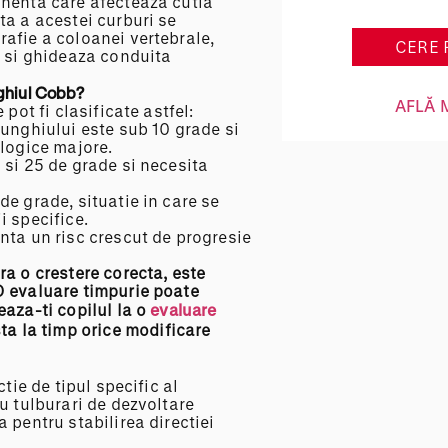
anenta care afecteaza cutia
ta a acestei curburi se
afie a coloanei vertebrale,
CERE 
i si ghideaza conduita
ghiul Cobb?
AFLĂ 
pot fi clasificate astfel:
 unghiului este sub 10 grade si
ologice majore.
 si 25 de grade si necesita
e grade, situatie in care se
i specifice.
nta un risc crescut de progresie
ura o
crestere
corecta, este
O evaluare timpurie poate
eaza-ti copilul la o
evaluare
ta la timp orice modificare
tie de tipul specific al
u tulburari de dezvoltare
 pentru stabilirea directiei