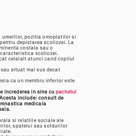
a umerilor, pozitia omoplatilor si
 pentru depistarea scoliozei. La
eminenta costala sau o
caracteristica scoliozei.
cat celalalt atunci cand copilul
 sau situat mai sus decat
resia ca un membru inferior este
e increderea in sine cu
pachetul
 Acesta include: consult de
imnastica medicala
uala.
ala si relatiile sociale ale
rilor, spatelui sau soldurilor
ciale.