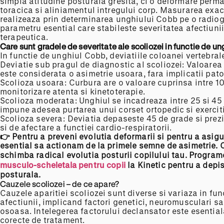
simpla atitudine posturala gresita, ci o deformare perm
toracica si aliniamentul intregului corp. Masurarea exac
realizeaza prin determinarea unghiului Cobb pe o radiogr
parametru esential care stabileste severitatea afectiuni
terapeutica.
Care sunt gradele de severitate ale scoliozei
in
functie
de un
In functie de unghiul Cobb, deviatiile coloanei vertebrale 
Deviatie sub pragul de diagnostic al scoliozei: Valoarea
este considerata o asimetrie usoara, fara implicatii pat
Scolioza usoara: Curbura are o valoare cuprinsa intre 10
monitorizare atenta si kinetoterapie.
Scolioza moderata: Unghiul se incadreaza intre 25 si 45 d
impune adesea purtarea unui corset ortopedic si exerciti
Scolioza severa: Deviatia depaseste 45 de grade si prezi
si de afectare a functiei cardio-respiratorii.
👉 Pentru a preveni evolutia deformarii
si
pentru a asig
esential sa actionam de la primele semne de asimetrie. 
schimba radical evolutia posturii copilului tau. Program
musculo-scheletala
pentru copii
la Kinetic pentru a depis
posturala.
Cauzele scoliozei – de ce apare?
Cauzele aparitiei scoliozei sunt diverse si variaza in func
afectiunii, implicand factori genetici, neuromusculari sa
osoasa. Intelegerea factorului declansator este esentiala
corecte de tratament.