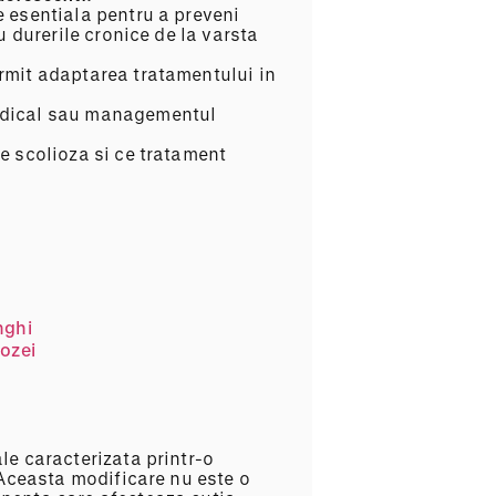
e esentiala pentru a preveni
u durerile cronice de la varsta
ermit adaptarea tratamentului in
medical sau managementul
e scolioza si ce tratament
nghi
iozei
Pachet 
kinetote
hidroki
le caracterizata printr-o
. Aceasta modificare nu este o