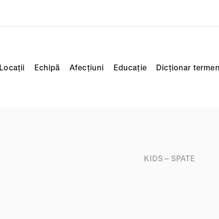
Locații
Echipă
Afecțiuni
Educație
Dicționar termen
KIDS – SPATE