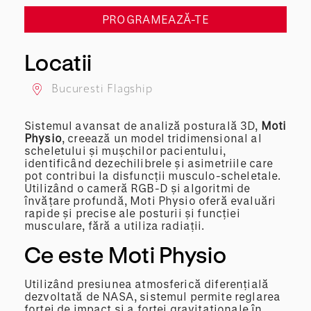
PROGRAMEAZĂ-TE
Locatii
Bucuresti Flagship
Sistemul avansat de analiză posturală 3D,
Moti
Physio
, creează un model tridimensional al
scheletului și mușchilor pacientului,
identificând dezechilibrele și asimetriile care
pot contribui la disfuncții musculo-scheletale.
Utilizând o cameră RGB-D și algoritmi de
învățare profundă, Moti Physio oferă evaluări
rapide și precise ale posturii și funcției
musculare, fără a utiliza radiații.
Ce este Moti Physio
Utilizând presiunea atmosferică diferențială
dezvoltată de NASA, sistemul permite reglarea
forței de impact și a forței gravitaționale în