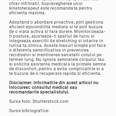
chiar infiltratii. Supravegherea unui
kinetoterapeut este recomandata pentru
eficienta maxima.
Adoptand o abordare proactiva, poti gestiona
eficient epicondilita mediala si te poti bucura
de o viata activa si fara durere. Monitorizeaza-
ti postura, ajusteaza-ti spatiul de lucru si
integreaza exercitii de stretching si intarire in
rutina ta zilnica. Aceste masuri simple pot face
o diferenta semnificativa in prevenirea
recidivelor si mentinerea sanatatii cotului pe
termen lung. Nu ignora semnalele corpului tau
si solicita asistenta medicala la primele semne
de disconfort, pentru a evita complicatiile si a
te bucura de o recuperare rapida si eficienta.
Disclaimer: Informatiile din acest articol nu
inlocuiesc consultul medical sau
recomandarile specialistului.
Surse foto: Shutterstock.com
Surse bibliografice: