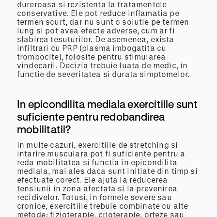
dureroasa si rezistenta la tratamentele
conservative. Ele pot reduce inflamatia pe
termen scurt, dar nu sunt o solutie pe termen
lung si pot avea efecte adverse, cum ar fi
slabirea tesuturilor. De asemenea, exista
infiltrari cu PRP (plasma imbogatita cu
trombocite), folosite pentru stimularea
vindecarii. Decizia trebuie luata de medic, in
functie de severitatea si durata simptomelor.
In epicondilita mediala exercitiile sunt
suficiente pentru redobandirea
mobilitatii?
In multe cazuri, exercitiile de stretching si
intarire musculara pot fi suficiente pentru a
reda mobilitatea si functia in epicondilita
mediala, mai ales daca sunt initiate din timp si
efectuate corect. Ele ajuta la reducerea
tensiunii in zona afectata si la prevenirea
recidivelor. Totusi, in formele severe sau
cronice, exercitiile trebuie combinate cu alte
metode: fizioterapie, crioterapie, orteze sau