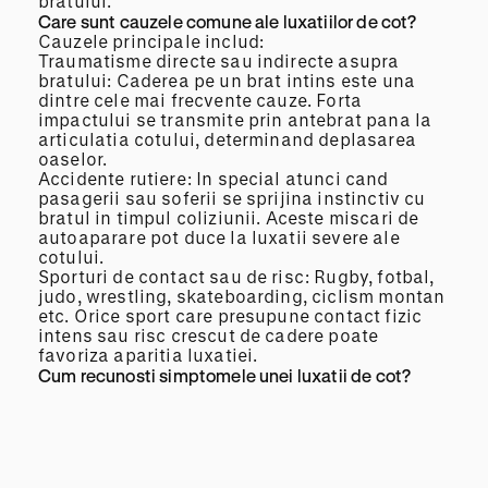
bratului.
Care sunt cauzele comune ale luxatiilor de cot?
Cauzele principale includ:
Traumatisme directe sau indirecte asupra
bratului: Caderea pe un brat intins este una
dintre cele mai frecvente cauze. Forta
impactului se transmite prin antebrat pana la
articulatia cotului, determinand deplasarea
oaselor.
Accidente rutiere: In special atunci cand
pasagerii sau soferii se sprijina instinctiv cu
bratul in timpul coliziunii. Aceste miscari de
autoaparare pot duce la luxatii severe ale
cotului.
Sporturi de contact sau de risc: Rugby, fotbal,
judo, wrestling, skateboarding, ciclism montan
etc. Orice sport care presupune contact fizic
intens sau risc crescut de cadere poate
favoriza aparitia luxatiei.
Cum recunosti simptomele unei luxatii de cot?