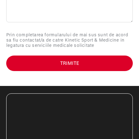
Prin completarea formularului de mai sus sunt de acord
sa fiu contactat/a de catre Kinetic Sport & Medicine in
legatura cu serviciile medicale solicitate
TRIMITE