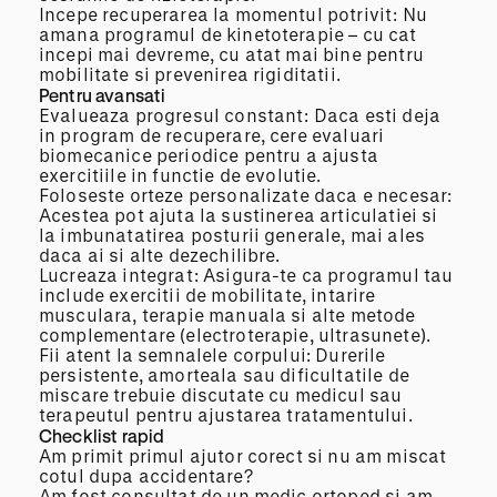
Incepe recuperarea la momentul potrivit: Nu
amana programul de kinetoterapie – cu cat
incepi mai devreme, cu atat mai bine pentru
mobilitate si prevenirea rigiditatii.
Pentru avansati
Evalueaza progresul constant: Daca esti deja
in program de recuperare, cere evaluari
biomecanice periodice pentru a ajusta
exercitiile in functie de evolutie.
Foloseste orteze personalizate daca e necesar:
Acestea pot ajuta la sustinerea articulatiei si
la imbunatatirea posturii generale, mai ales
daca ai si alte dezechilibre.
Lucreaza integrat: Asigura-te ca programul tau
include exercitii de mobilitate, intarire
musculara, terapie manuala si alte metode
complementare (electroterapie, ultrasunete).
Fii atent la semnalele corpului: Durerile
persistente, amorteala sau dificultatile de
miscare trebuie discutate cu medicul sau
terapeutul pentru ajustarea tratamentului.
Checklist rapid
Am primit primul ajutor corect si nu am miscat
cotul dupa accidentare?
Am fost consultat de un medic ortoped si am