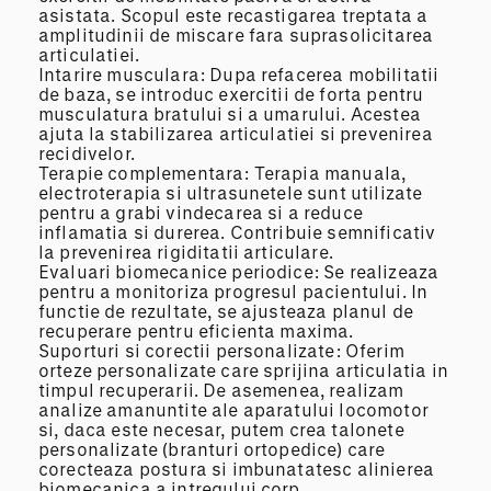
asistata. Scopul este recastigarea treptata a
amplitudinii de miscare fara suprasolicitarea
articulatiei.
Intarire musculara: Dupa refacerea mobilitatii
de baza, se introduc exercitii de forta pentru
musculatura bratului si a umarului. Acestea
ajuta la stabilizarea articulatiei si prevenirea
recidivelor.
Terapie complementara: Terapia manuala,
electroterapia si ultrasunetele sunt utilizate
pentru a grabi vindecarea si a reduce
inflamatia si durerea. Contribuie semnificativ
la prevenirea rigiditatii articulare.
Evaluari biomecanice periodice: Se realizeaza
pentru a monitoriza progresul pacientului. In
functie de rezultate, se ajusteaza planul de
recuperare pentru eficienta maxima.
Suporturi si corectii personalizate: Oferim
orteze personalizate care sprijina articulatia in
timpul recuperarii. De asemenea, realizam
analize amanuntite ale aparatului locomotor
si, daca este necesar, putem crea talonete
personalizate (branturi ortopedice) care
corecteaza postura si imbunatatesc alinierea
biomecanica a intregului corp.