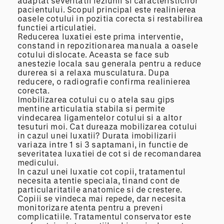
adaptat severitatii leziunii si caracteristicilor
pacientului. Scopul principal este realinierea
oasele cotului in pozitia corecta si restabilirea
functiei articulatiei.
Reducerea luxatiei este prima interventie,
constand in repozitionarea manuala a oasele
cotului dislocate. Aceasta se face sub
anestezie locala sau generala pentru a reduce
durerea si a relaxa musculatura. Dupa
reducere, o radiografie confirma realinierea
corecta.
Imobilizarea cotului cu o atela sau gips
mentine articulatia stabila si permite
vindecarea ligamentelor cotului si a altor
tesuturi moi. Cat dureaza mobilizarea cotului
in cazul unei luxatii? Durata imobilizarii
variaza intre 1 si 3 saptamani, in functie de
severitatea luxatiei de cot si de recomandarea
medicului.
In cazul unei luxatie cot copii, tratamentul
necesita atentie speciala, tinand cont de
particularitatile anatomice si de crestere.
Copiii se vindeca mai repede, dar necesita
monitorizare atenta pentru a preveni
complicatiile. Tratamentul conservator este