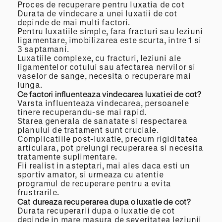
Proces de recuperare pentru luxatia de cot
Durata de vindecare a unei luxatii de cot
depinde de mai multi factori.
Pentru luxatiile simple, fara fracturi sau leziuni
ligamentare, imobilizarea este scurta, intre 1 si
3 saptamani.
Luxatiile complexe, cu fracturi, leziuni ale
ligamentelor cotului sau afectarea nervilor si
vaselor de sange, necesita o recuperare mai
lunga.
Ce factori influenteaza vindecarea luxatiei de cot?
Varsta influenteaza vindecarea, persoanele
tinere recuperandu-se mai rapid.
Starea generala de sanatate si respectarea
planului de tratament sunt cruciale.
Complicatiile post-luxatie, precum rigiditatea
articulara, pot prelungi recuperarea si necesita
tratamente suplimentare.
Fii realist in asteptari, mai ales daca esti un
sportiv amator, si urmeaza cu atentie
programul de recuperare pentru a evita
frustrarile.
Cat dureaza recuperarea dupa o luxatie de cot?
Durata recuperarii dupa o luxatie de cot
depinde in mare masura de severitatea leziunii