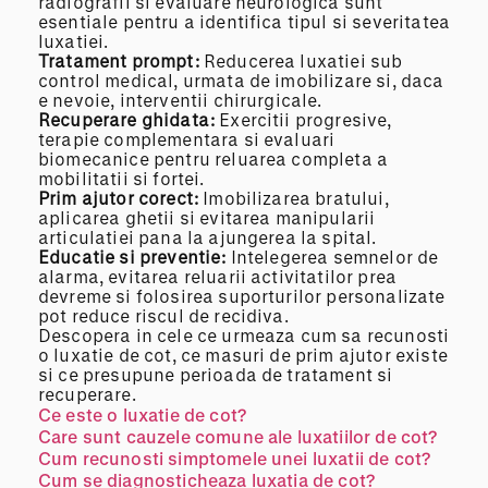
radiografii si evaluare neurologica sunt
esentiale pentru a identifica tipul si severitatea
luxatiei.
Tratament prompt:
Reducerea luxatiei sub
control medical, urmata de imobilizare si, daca
e nevoie, interventii chirurgicale.
Recuperare ghidata:
Exercitii progresive,
terapie complementara si evaluari
biomecanice pentru reluarea completa a
mobilitatii si fortei.
Prim ajutor corect:
Imobilizarea bratului,
aplicarea ghetii si evitarea manipularii
articulatiei pana la ajungerea la spital.
Educatie si preventie:
Intelegerea semnelor de
alarma, evitarea reluarii activitatilor prea
devreme si folosirea suporturilor personalizate
pot reduce riscul de recidiva.
Descopera in cele ce urmeaza cum sa recunosti
o luxatie de cot, ce masuri de prim ajutor existe
si ce presupune perioada de tratament si
recuperare.
Ce este o luxatie de cot?
Care sunt cauzele comune ale luxatiilor de cot?
Cum recunosti simptomele unei luxatii de cot?
Cum se diagnosticheaza luxatia de cot?