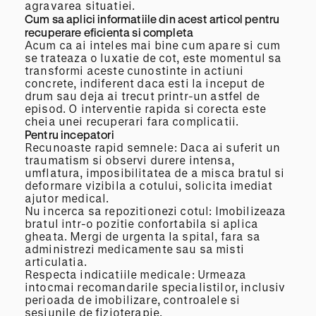
agravarea situatiei.
Cum sa aplici informatiile din acest articol pentru
recuperare eficienta si completa
Acum ca ai inteles mai bine cum apare si cum
se trateaza o luxatie de cot, este momentul sa
transformi aceste cunostinte in actiuni
concrete, indiferent daca esti la inceput de
drum sau deja ai trecut printr-un astfel de
episod. O interventie rapida si corecta este
cheia unei recuperari fara complicatii.
Pentru incepatori
Recunoaste rapid semnele: Daca ai suferit un
traumatism si observi durere intensa,
umflatura, imposibilitatea de a misca bratul si
deformare vizibila a cotului, solicita imediat
ajutor medical.
Nu incerca sa repozitionezi cotul: Imobilizeaza
bratul intr-o pozitie confortabila si aplica
gheata. Mergi de urgenta la spital, fara sa
administrezi medicamente sau sa misti
articulatia.
Respecta indicatiile medicale: Urmeaza
intocmai recomandarile specialistilor, inclusiv
perioada de imobilizare, controalele si
sesiunile de fizioterapie.