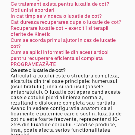
Ce tratament exista pentru luxatia de cot?
Optiuni si abordari
In cat timp se vindeca o luxatie de cot?
Cat dureaza recuperarea dupa o luxatie de cot?
Recuperare luxatie cot – exercitii si terapii
oferite de Kinetic
Cum se acorda primul ajutor in caz de luxatie
cot?
Cum sa aplici informatiile din acest articol
pentru recuperare eficienta si completa
PROGRAMEAZĂ-TE
Ce este o luxatie de cot?
Articulatia cotului este o structura complexa,
alcatuita din trei oase principale: humerusul
(osul bratului), ulna si radiusul (oasele
antebratului). O luxatie cot apare cand aceste
oasele cotului pierd alinierea normala,
rezultand o dislocare completa sau partiala.
Avand in vedere configuratia anatomica si
ligamentele puternice care o sustin, luxatia de
cot nu este foarte frecventa, reprezentand 10-
25% din luxatiile corpului. Cand se produce,
insa, poate afecta serios functionalitatea