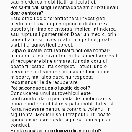
sau pierderea mobilitatii articulatiei.
Pot sa-mi dau singur seama daca am o luxatie sau
doar o entorsa?
Este dificil de diferentiat fara investigatii
medicale. Luxatia presupune o dislocare a
oaselor, in timp ce entorsa implica intinderea
sau ruptura ligamentelor. Doar un medic, prin
consultatie si investigatii imagistice, poate
stabili diagnosticul corect.
Dupa o luxatie, cotul va mai functiona normal?
In majoritatea cazurilor, cu tratament adecvat
si recuperare bine urmata, functia cotului
poate fi restabilita complet. Totusi, unele
persoane pot ramane cu usoare limitari de
miscare, mai ales daca nu respecta
recomandarile de recuperare.
Pot sa conduc dupa o luxatie de cot?
Conducerea unui autovehicul este
contraindicata in perioada de imobilizare si
pana cand bratul isi recapata mobilitatea si
forta necesare pentru a controla volanul in
siguranta. Medicul sau terapeutul iti poate
spune exact cand este sigur sa reincepi sa
conduci.
Exista riscul sa mi se luxeze din nou cotul?