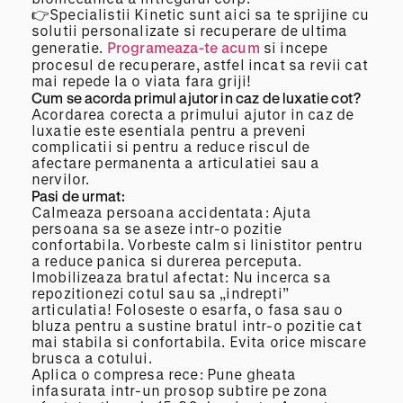
👉Specialistii Kinetic sunt aici sa te sprijine cu
solutii personalizate si recuperare de ultima
generatie.
Programeaza-te acum
si incepe
procesul de recuperare, astfel incat sa revii cat
mai repede la o viata fara griji!
Cum se acorda primul ajutor in caz de luxatie cot?
Acordarea corecta a primului ajutor in caz de
luxatie este esentiala pentru a preveni
complicatii si pentru a reduce riscul de
afectare permanenta a articulatiei sau a
nervilor.
Pasi de urmat:
Calmeaza persoana accidentata: Ajuta
persoana sa se aseze intr-o pozitie
confortabila. Vorbeste calm si linistitor pentru
a reduce panica si durerea perceputa.
Imobilizeaza bratul afectat: Nu incerca sa
repozitionezi cotul sau sa „indrepti”
articulatia! Foloseste o esarfa, o fasa sau o
bluza pentru a sustine bratul intr-o pozitie cat
mai stabila si confortabila. Evita orice miscare
brusca a cotului.
Aplica o compresa rece: Pune gheata
infasurata intr-un prosop subtire pe zona