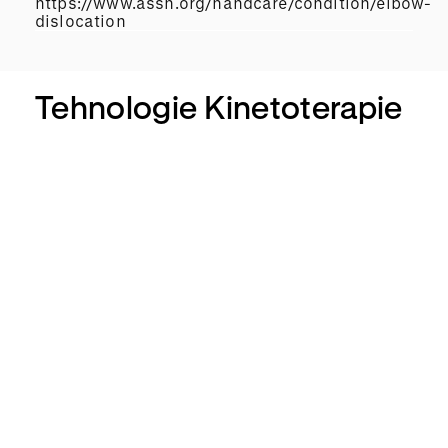
https://www.assh.org/handcare/condition/elbow-
dislocation
Tehnologie Kinetoterapie
Alter
G
Biod
ex