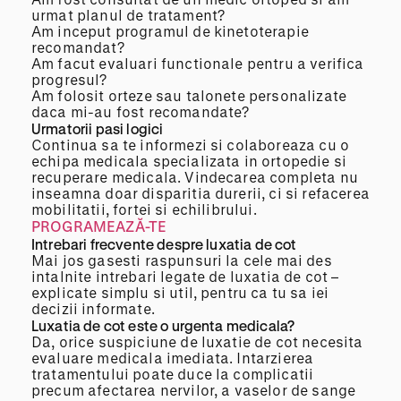
urmat planul de tratament?
Am inceput programul de kinetoterapie
recomandat?
Am facut evaluari functionale pentru a verifica
progresul?
Am folosit orteze sau talonete personalizate
daca mi-au fost recomandate?
Urmatorii pasi logici
Continua sa te informezi si colaboreaza cu o
echipa medicala specializata in ortopedie si
recuperare medicala. Vindecarea completa nu
inseamna doar disparitia durerii, ci si refacerea
mobilitatii, fortei si echilibrului.
PROGRAMEAZĂ-TE
Intrebari frecvente despre luxatia de cot
Mai jos gasesti raspunsuri la cele mai des
intalnite intrebari legate de luxatia de cot –
explicate simplu si util, pentru ca tu sa iei
decizii informate.
Luxatia de cot este o urgenta medicala?
Da, orice suspiciune de luxatie de cot necesita
evaluare medicala imediata. Intarzierea
tratamentului poate duce la complicatii
precum afectarea nervilor, a vaselor de sange