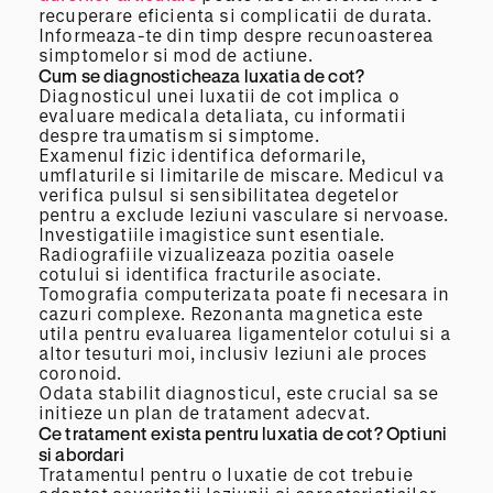
recuperare eficienta si complicatii de durata.
Informeaza-te din timp despre recunoasterea
simptomelor si mod de actiune.
Cum se diagnosticheaza luxatia de cot?
Diagnosticul unei luxatii de cot implica o
evaluare medicala detaliata, cu informatii
despre traumatism si simptome.
Examenul fizic identifica deformarile,
umflaturile si limitarile de miscare. Medicul va
verifica pulsul si sensibilitatea degetelor
pentru a exclude leziuni vasculare si nervoase.
Investigatiile imagistice sunt esentiale.
Radiografiile vizualizeaza pozitia oasele
cotului si identifica fracturile asociate.
Tomografia computerizata poate fi necesara in
cazuri complexe. Rezonanta magnetica este
utila pentru evaluarea ligamentelor cotului si a
altor tesuturi moi, inclusiv leziuni ale proces
coronoid.
Odata stabilit diagnosticul, este crucial sa se
initieze un plan de tratament adecvat.
Ce tratament exista pentru luxatia de cot? Optiuni
si abordari
Tratamentul pentru o luxatie de cot trebuie