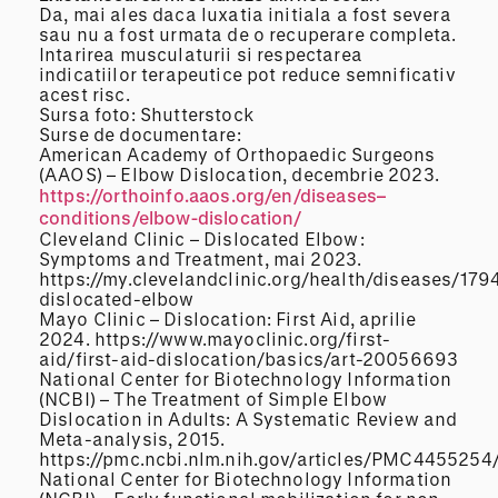
Da, mai ales daca luxatia initiala a fost severa
sau nu a fost urmata de o recuperare completa.
Intarirea musculaturii si respectarea
indicatiilor terapeutice pot reduce semnificativ
acest risc.
Sursa foto: Shutterstock
Surse de documentare:
American Academy of Orthopaedic Surgeons
(AAOS) – Elbow Dislocation, decembrie 2023.
https://orthoinfo.aaos.org/en/diseases–
conditions/elbow-dislocation/
Cleveland Clinic – Dislocated Elbow:
Symptoms and Treatment, mai 2023.
https://my.clevelandclinic.org/health/diseases/179
dislocated-elbow
Mayo Clinic – Dislocation: First Aid, aprilie
2024. https://www.mayoclinic.org/first-
aid/first-aid-dislocation/basics/art-20056693
National Center for Biotechnology Information
(NCBI) – The Treatment of Simple Elbow
Dislocation in Adults: A Systematic Review and
Meta-analysis, 2015.
https://pmc.ncbi.nlm.nih.gov/articles/PMC4455254
National Center for Biotechnology Information