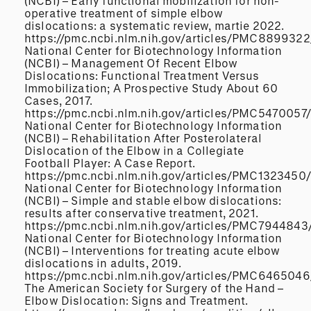
(NCBI) – Early functional mobilization for non-
operative treatment of simple elbow
dislocations: a systematic review, martie 2022.
https://pmc.ncbi.nlm.nih.gov/articles/PMC8899322
National Center for Biotechnology Information
(NCBI) – Management Of Recent Elbow
Dislocations: Functional Treatment Versus
Immobilization; A Prospective Study About 60
Cases, 2017.
https://pmc.ncbi.nlm.nih.gov/articles/PMC5470057/
National Center for Biotechnology Information
(NCBI) – Rehabilitation After Posterolateral
Dislocation of the Elbow in a Collegiate
Football Player: A Case Report.
https://pmc.ncbi.nlm.nih.gov/articles/PMC1323450/
National Center for Biotechnology Information
(NCBI) – Simple and stable elbow dislocations:
results after conservative treatment, 2021.
https://pmc.ncbi.nlm.nih.gov/articles/PMC7944843
National Center for Biotechnology Information
(NCBI) – Interventions for treating acute elbow
dislocations in adults, 2019.
https://pmc.ncbi.nlm.nih.gov/articles/PMC6465046
The American Society for Surgery of the Hand –
Elbow Dislocation: Signs and Treatment.