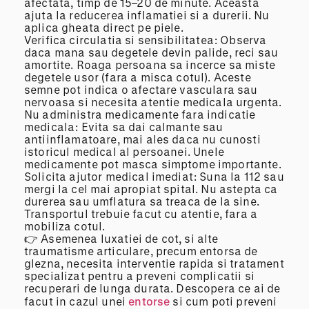
afectata, timp de 15–20 de minute. Aceasta
ajuta la reducerea inflamatiei si a durerii. Nu
aplica gheata direct pe piele.
Verifica circulatia si sensibilitatea: Observa
daca mana sau degetele devin palide, reci sau
amortite. Roaga persoana sa incerce sa miste
degetele usor (fara a misca cotul). Aceste
semne pot indica o afectare vasculara sau
nervoasa si necesita atentie medicala urgenta.
Nu administra medicamente fara indicatie
medicala: Evita sa dai calmante sau
antiinflamatoare, mai ales daca nu cunosti
istoricul medical al persoanei. Unele
medicamente pot masca simptome importante.
Solicita ajutor medical imediat: Suna la 112 sau
mergi la cel mai apropiat spital. Nu astepta ca
durerea sau umflatura sa treaca de la sine.
Transportul trebuie facut cu atentie, fara a
mobiliza cotul.
👉 Asemenea luxatiei de cot, si alte
traumatisme articulare, precum entorsa de
glezna, necesita interventie rapida si tratament
specializat pentru a preveni complicatii si
recuperari de lunga durata. Descopera ce ai de
facut in cazul unei
entorse
si cum poti preveni