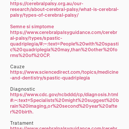
https://cerebralpalsy.org.au/our-
research/about-cerebral-palsy/what-is-cerebral-
palsy/types-of-cerebral-palsy/
Semne si simptome
https://www.cerebralpalsyguidance.com/cerebr
al-palsy/types/spastic-
quadriplegia/#:~:text=People%20with%20spasti
c%20quadriplegia%20may,than%20other%20fo
rms%20of%20CP.
Cauze
https://www.sciencedirect.com/topics/medicine
-and-dentistry/spastic-quadriplegia
Diagnostic
https://www.cdc.gov/ncbddd/cp/diagnosis.html
#:~:text=Specialists%20might%20suggest%20b
rain%20imaging,or%20second%20year%20afte
r%20birth.
Tratament
https://www.cerebralpalsyguidance.com/cerebr