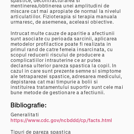
spastice, decontracturarea si
mentinerea/obtinerea unei amplitudini de
miscare cat mai apropiate de normal la nivelul
articulatiilor. Fizioterapia si terapia manuala
urmaresc, de asemenea, aceleasi obiective.
Intrucat multe cauze de aparitie a afectiunii
sunt asociate cu perioada sarcinii, aplicarea
metodelor profilactice poate fi realizata in
primul rand de catre femeia insarcinata, cu
scopul reducerii riscului de producere a
complicatiilor intrauterine ce ar putea
declansa ulterior pareza spastica la copil. In
cazul in care sunt prezente semne si simptome
ale tetraparezei spastice, adresarea medicului,
depistarea cat mai timpurie a bolii si
instituirea tratamentului suportiv sunt cele mai
bune metode de gestionare a afectiunii.
Bibliografie:
Generalitati
https://www.cdc.gov/ncbddd/cp/facts.html
Tipuri de pareza spastica