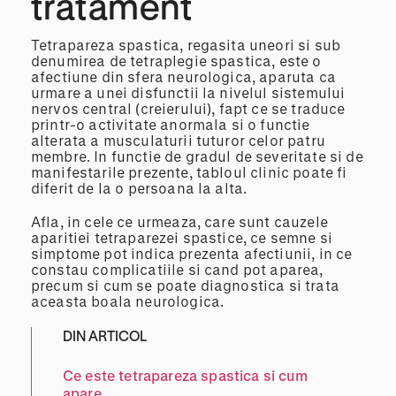
tratament
Tetrapareza spastica, regasita uneori si sub
denumirea de tetraplegie spastica, este o
afectiune din sfera neurologica, aparuta ca
urmare a unei disfunctii la nivelul sistemului
nervos central (creierului), fapt ce se traduce
printr-o activitate anormala si o functie
alterata a musculaturii tuturor celor patru
membre. In functie de gradul de severitate si de
manifestarile prezente, tabloul clinic poate fi
diferit de la o persoana la alta.
Afla, in cele ce urmeaza, care sunt cauzele
aparitiei tetraparezei spastice, ce semne si
simptome pot indica prezenta afectiunii, in ce
constau complicatiile si cand pot aparea,
precum si cum se poate diagnostica si trata
aceasta boala neurologica.
DIN ARTICOL
Ce este tetrapareza spastica si cum
apare