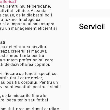
riferica?
iva pentru multe persoane,
tivitati zilnice. Aceasta
cauze, de la diabet si boli
la toxine. Intelegerea
a si a impactului sau asupra
Servicii
ntru un management eficient si
tati
ca deteriorarea nervilor
teaza creierul si maduva
Kineto
i este importanta pentru
ca suntem profesionisti care
ti de dezvoltarea copiilor.
i, fiecare cu functii specifice.
rticulatii catre creier,
au pozitia corpului. Pentru un
Fiziot
vi sunt esentiali pentru a simti
de la miscarile fine ale
re joaca tenis sau fotbal
ismului, precum ritmul cardiac,