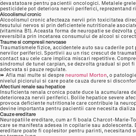
devastatoare pentru pacientii oncologici. Metalele grele, 
pesticidele pot deteriora nervii periferici, reprezentand 
Alcoolismul cronic
Alcoolismul cronic afecteaza nervii prin toxicitatea dire
tesutului nervos si prin deficientele nutritionale asociat
(vitamina B1). Aceasta forma de neuropatie se dezvolta gr
reversibila prin incetarea consumului de alcool si corect
Traume si compresii nervoase
Traumatismele fizice, accidentele auto sau caderile pot 
nervilor periferici. Sportivii au un risc crescut de trauma
contact sau cele care implica miscari repetitive. Compres
sindromul de tunel carpian, se dezvolta gradual si pot f
adecvata si pauze regulate.
⏩ Afla mai multe si despre
neuromul Morton
, o patologi
nivelul piciorului si care poate cauza durere si disconfor
Afectiuni renale sau hepatice
Insuficienta renala cronica poate duce la acumularea de
deterioreaza nervii periferici. Bolile hepatice severe af
provoca deficiente nutritionale care contribuie la neuro
devine importanta pentru pacientii care necesita dializa
Cauze ereditare
Neuropatiile ereditare, cum ar fi boala Charcot-Marie-To
care se manifesta adesea in copilarie sau adolescenta. 
ereditare poate fi coplesitor pentru parinti, necesitand s
pe termen lung.