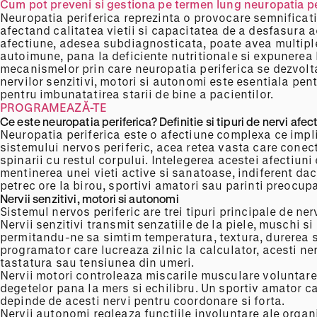
Cum pot preveni si gestiona pe termen lung neuropatia pe
Neuropatia periferica reprezinta o provocare semnificat
afectand calitatea vietii si capacitatea de a desfasura ac
afectiune, adesea subdiagnosticata, poate avea multiple 
autoimune, pana la deficiente nutritionale si expunerea 
mecanismelor prin care neuropatia periferica se dezvolt
nervilor senzitivi, motori si autonomi este esentiala pe
pentru imbunatatirea starii de bine a pacientilor.
PROGRAMEAZĂ-TE
Ce este neuropatia periferica? Definitie si tipuri de nervi afec
Neuropatia periferica este o afectiune complexa ce impli
sistemului nervos periferic, acea retea vasta care conec
spinarii cu restul corpului. Intelegerea acestei afectiun
mentinerea unei vieti active si sanatoase, indiferent da
petrec ore la birou, sportivi amatori sau parinti preocupa
Nervii senzitivi, motori si autonomi
Sistemul nervos periferic are trei tipuri principale de nerv
Nervii senzitivi transmit senzatiile de la piele, muschi si a
permitandu-ne sa simtim temperatura, textura, durerea s
programator care lucreaza zilnic la calculator, acesti ner
tastatura sau tensiunea din umeri.
Nervii motori controleaza miscarile musculare voluntare, 
degetelor pana la mers si echilibru. Un sportiv amator ca
depinde de acesti nervi pentru coordonare si forta.
Nervii autonomi regleaza functiile involuntare ale organ