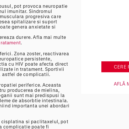
pusul, pot provoca neuropatie
emul imunitar. Sindromul
e musculara progresiva care
esea spitalizare si suport
Pachet 
poate genera anxietate si
kinetote
ereaza durere. Afla mai multe
hidroki
 tratament
.
iferici. Zona zoster, reactivarea
europatice persistente,
tia cu HIV poate afecta direct
CERE 
lizate in tratament. Sportivii
 astfel de complicatii.
AFLĂ 
opatiei periferice. Aceasta
tru producerea de mielina,
veganii sunt mai predispusi la
bleme de absorbtie intestinala.
iniind importanta unei abordari
isplatina si paclitaxelul, pot
a complicatie poate fi