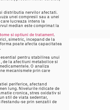
Terap
 distributia nervilor afectati.
auza unei compresii sau a unei
 care lucreaza intens la
ervul median este comprimat la
tome si optiuni de tratament
.
ici, simetric, incepand de la
a forma poate afecta capacitatea
.
 esential pentru stabilirea unui
i, de la afectiuni metabolice si
 medicamentele. O analiza
bine mecanismele prin care
iei periferice, afectand
en lung. Nivelurile ridicate de
amatie cronica, stres oxidativ si
n stil de viata sedentar,
ifestandu-se prin senzatii de