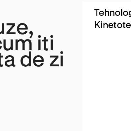
Tehnolo
uze,
Kinetote
um iti
a de zi