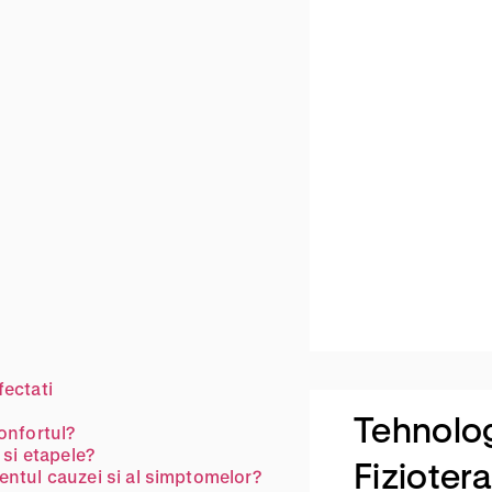
fectati
Tehnolo
onfortul?
 si etapele?
Fizioter
ntul cauzei si al simptomelor?