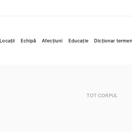
Locații
Echipă
Afecțiuni
Educație
Dicționar termen
TOT CORPUL