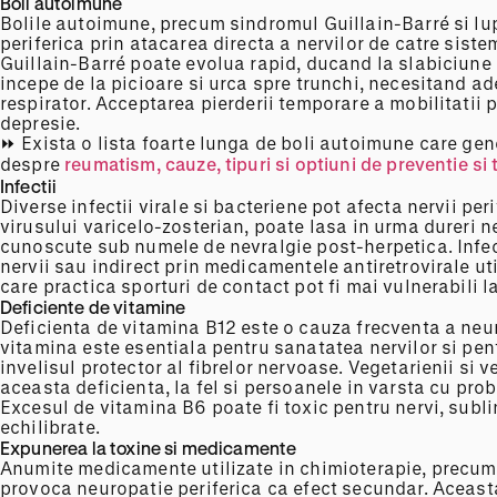
Boli autoimune
Bolile autoimune, precum sindromul Guillain-Barré si lu
periferica prin atacarea directa a nervilor de catre sist
Guillain-Barré poate evolua rapid, ducand la slabiciun
incepe de la picioare si urca spre trunchi, necesitand ad
respirator. Acceptarea pierderii temporare a mobilitatii 
depresie.
⏩ Exista o lista foarte lunga de boli autoimune care gen
despre
reumatism, cauze, tipuri si optiuni de preventie si
Infectii
Diverse infectii virale si bacteriene pot afecta nervii per
virusului varicelo-zosterian, poate lasa in urma dureri n
cunoscute sub numele de nevralgie post-herpetica. Infec
nervii sau indirect prin medicamentele antiretrovirale uti
care practica sporturi de contact pot fi mai vulnerabili la
Deficiente de vitamine
Deficienta de vitamina B12 este o cauza frecventa a neur
vitamina este esentiala pentru sanatatea nervilor si pen
invelisul protector al fibrelor nervoase. Vegetarienii si 
aceasta deficienta, la fel si persoanele in varsta cu pro
Excesul de vitamina B6 poate fi toxic pentru nervi, subl
echilibrate.
Expunerea la toxine si medicamente
Anumite medicamente utilizate in chimioterapie, precum c
provoca neuropatie periferica ca efect secundar. Aceast