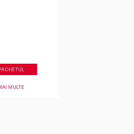
10 sedinte
rapie si
netoterapie
PACHETUL
MAI MULTE