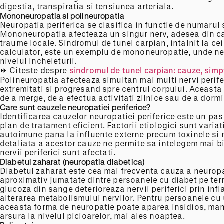
digestia, transpiratia si tensiunea arteriala.
Mononeuropatia si polineuropatia
Neuropatia periferica se clasifica in functie de numarul si
Mononeuropatia afecteaza un singur nerv, adesea din c
traume locale. Sindromul de tunel carpian, intalnit la cei
calculator, este un exemplu de mononeuropatie, unde n
nivelul incheieturii.
⏩ Citeste despre
sindromul de tunel carpian: cauze, simp
Polineuropatia afecteaza simultan mai multi nervi perifer
extremitati si progresand spre centrul corpului. Aceast
de a merge, de a efectua activitati zilnice sau de a dormi
Care sunt cauzele neuropatiei periferice?
Identificarea cauzelor neuropatiei periferice este un pas
plan de tratament eficient. Factorii etiologici sunt variat
autoimune pana la influente externe precum toxinele si
detaliata a acestor cauze ne permite sa intelegem mai 
nervii periferici sunt afectati.
Diabetul zaharat (neuropatia diabetica)
Diabetul zaharat este cea mai frecventa cauza a neuropat
aproximativ jumatate dintre persoanele cu diabet pe term
glucoza din sange deterioreaza nervii periferici prin infl
alterarea metabolismului nervilor. Pentru persoanele cu u
aceasta forma de neuropatie poate aparea insidios, man
arsura la nivelul picioarelor, mai ales noaptea.