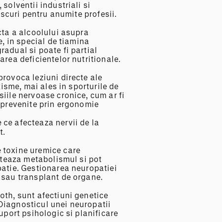
solventii industriali si
riscuri pentru anumite profesii.
cta a alcoolului asupra
e, in special de tiamina
adual si poate fi partial
area deficientelor nutritionale.
provoca leziuni directe ale
tisme, mai ales in sporturile de
iile nervoase cronice, cum ar fi
i prevenite prin ergonomie
e ce afecteaza nervii de la
t.
 toxine uremice care
ecteaza metabolismul si pot
patie. Gestionarea neuropatiei
 sau transplant de organe.
oth, sunt afectiuni genetice
Diagnosticul unei neuropatii
uport psihologic si planificare