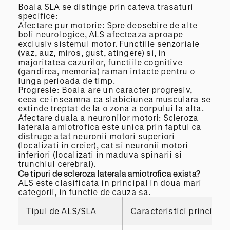
Boala SLA se distinge prin cateva trasaturi
specifice:
Afectare pur motorie: Spre deosebire de alte
boli neurologice, ALS afecteaza aproape
exclusiv sistemul motor. Functiile senzoriale
(vaz, auz, miros, gust, atingere) si, in
majoritatea cazurilor, functiile cognitive
(gandirea, memoria) raman intacte pentru o
lunga perioada de timp.
Progresie: Boala are un caracter progresiv,
ceea ce inseamna ca slabiciunea musculara se
extinde treptat de la o zona a corpului la alta.
Afectare duala a neuronilor motori: Scleroza
laterala amiotrofica este unica prin faptul ca
distruge atat neuronii motori superiori
(localizati in creier), cat si neuronii motori
inferiori (localizati in maduva spinarii si
trunchiul cerebral).
Ce tipuri de scleroza laterala amiotrofica exista?
ALS este clasificata in principal in doua mari
categorii, in functie de cauza sa.
Tipul de ALS/SLA
Caracteristici principale