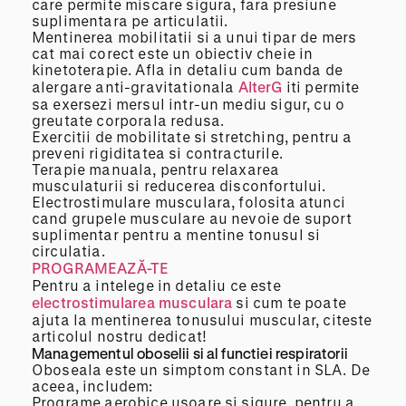
care permite miscare sigura, fara presiune
suplimentara pe articulatii.
Mentinerea mobilitatii si a unui tipar de mers
cat mai corect este un obiectiv cheie in
kinetoterapie. Afla in detaliu cum banda de
alergare anti-gravitationala
AlterG
iti permite
sa exersezi mersul intr-un mediu sigur, cu o
greutate corporala redusa.
Exercitii de mobilitate si stretching, pentru a
preveni rigiditatea si contracturile.
Terapie manuala, pentru relaxarea
musculaturii si reducerea disconfortului.
Electrostimulare musculara, folosita atunci
cand grupele musculare au nevoie de suport
suplimentar pentru a mentine tonusul si
circulatia.
PROGRAMEAZĂ-TE
Pentru a intelege in detaliu ce este
electrostimularea musculara
si cum te poate
ajuta la mentinerea tonusului muscular, citeste
articolul nostru dedicat!
Managementul oboselii si al functiei respiratorii
Oboseala este un simptom constant in SLA. De
aceea, includem:
Programe aerobice usoare si sigure, pentru a