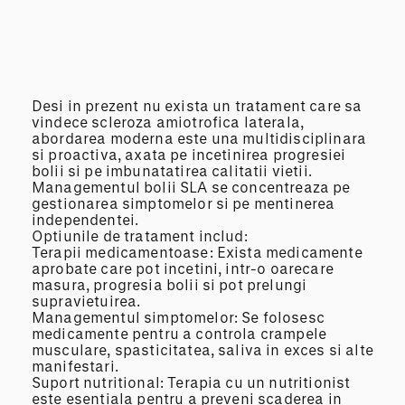
Desi in prezent nu exista un tratament care sa
vindece scleroza amiotrofica laterala,
abordarea moderna este una multidisciplinara
si proactiva, axata pe incetinirea progresiei
bolii si pe imbunatatirea calitatii vietii.
Managementul bolii SLA se concentreaza pe
gestionarea simptomelor si pe mentinerea
independentei.
Optiunile de tratament includ:
Terapii medicamentoase: Exista medicamente
aprobate care pot incetini, intr-o oarecare
masura, progresia bolii si pot prelungi
supravietuirea.
Managementul simptomelor: Se folosesc
medicamente pentru a controla crampele
musculare, spasticitatea, saliva in exces si alte
manifestari.
Suport nutritional: Terapia cu un nutritionist
este esentiala pentru a preveni scaderea in