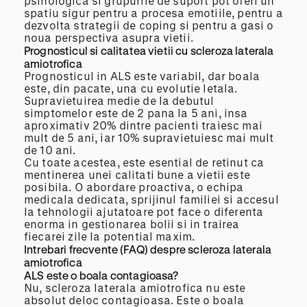
psihologica si grupurile de suport pot oferi un
spatiu sigur pentru a procesa emotiile, pentru a
dezvolta strategii de coping si pentru a gasi o
noua perspectiva asupra vietii.
Prognosticul si calitatea vietii cu scleroza laterala
amiotrofica
Prognosticul in ALS este variabil, dar boala
este, din pacate, una cu evolutie letala.
Supravietuirea medie de la debutul
simptomelor este de 2 pana la 5 ani, insa
aproximativ 20% dintre pacienti traiesc mai
mult de 5 ani, iar 10% supravietuiesc mai mult
de 10 ani.
Cu toate acestea, este esential de retinut ca
mentinerea unei calitati bune a vietii este
posibila. O abordare proactiva, o echipa
medicala dedicata, sprijinul familiei si accesul
la tehnologii ajutatoare pot face o diferenta
enorma in gestionarea bolii si in trairea
fiecarei zile la potential maxim.
Intrebari frecvente (FAQ) despre scleroza laterala
amiotrofica
ALS este o boala contagioasa?
Nu, scleroza laterala amiotrofica nu este
absolut deloc contagioasa. Este o boala