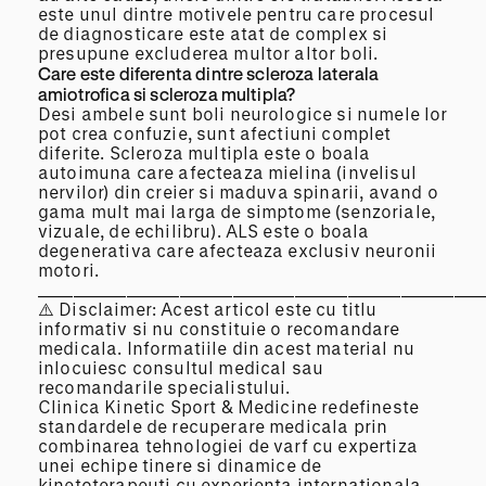
este unul dintre motivele pentru care procesul
de diagnosticare este atat de complex si
presupune excluderea multor altor boli.
Care este diferenta dintre scleroza laterala
amiotrofica si scleroza multipla?
Desi ambele sunt boli neurologice si numele lor
pot crea confuzie, sunt afectiuni complet
diferite. Scleroza multipla este o boala
autoimuna care afecteaza mielina (invelisul
nervilor) din creier si maduva spinarii, avand o
gama mult mai larga de simptome (senzoriale,
vizuale, de echilibru). ALS este o boala
degenerativa care afecteaza exclusiv neuronii
motori.
__________________________________________________
⚠️ Disclaimer: Acest articol este cu titlu
informativ si nu constituie o recomandare
medicala. Informatiile din acest material nu
inlocuiesc consultul medical sau
recomandarile specialistului.
Clinica Kinetic Sport & Medicine redefineste
standardele de recuperare medicala prin
combinarea tehnologiei de varf cu expertiza
unei echipe tinere si dinamice de
kinetoterapeuti cu experienta internationala.