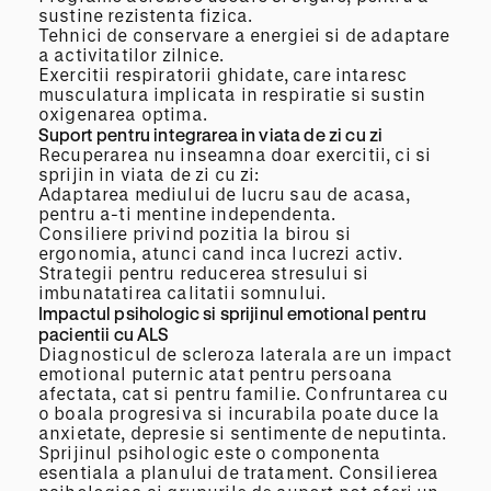
sustine rezistenta fizica.
Tehnici de conservare a energiei si de adaptare
a activitatilor zilnice.
Exercitii respiratorii ghidate, care intaresc
musculatura implicata in respiratie si sustin
oxigenarea optima.
Suport pentru integrarea in viata de zi cu zi
Recuperarea nu inseamna doar exercitii, ci si
sprijin in viata de zi cu zi:
Adaptarea mediului de lucru sau de acasa,
pentru a-ti mentine independenta.
Consiliere privind pozitia la birou si
ergonomia, atunci cand inca lucrezi activ.
Strategii pentru reducerea stresului si
imbunatatirea calitatii somnului.
Impactul psihologic si sprijinul emotional pentru
pacientii cu ALS
Diagnosticul de scleroza laterala are un impact
emotional puternic atat pentru persoana
afectata, cat si pentru familie. Confruntarea cu
o boala progresiva si incurabila poate duce la
anxietate, depresie si sentimente de neputinta.
Sprijinul psihologic este o componenta
esentiala a planului de tratament. Consilierea