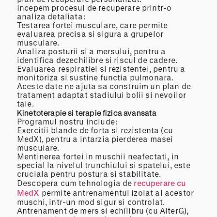
Incepem procesul de recuperare printr-o
analiza detaliata:
Testarea fortei musculare, care permite
evaluarea precisa si sigura a grupelor
musculare.
Analiza posturii si a mersului, pentru a
identifica dezechilibre si riscul de cadere.
Evaluarea respiratiei si rezistentei, pentru a
monitoriza si sustine functia pulmonara.
Aceste date ne ajuta sa construim un plan de
tratament adaptat stadiului bolii si nevoilor
tale.
Kinetoterapie si terapie fizica avansata
Programul nostru include:
Exercitii blande de forta si rezistenta (cu
MedX), pentru a intarzia pierderea masei
musculare.
Mentinerea fortei in muschii neafectati, in
special la nivelul trunchiului si spatelui, este
cruciala pentru postura si stabilitate.
Descopera cum tehnologia de
recuperare cu
MedX
permite antrenamentul izolat al acestor
muschi, intr-un mod sigur si controlat.
Antrenament de mers si echilibru (cu AlterG),