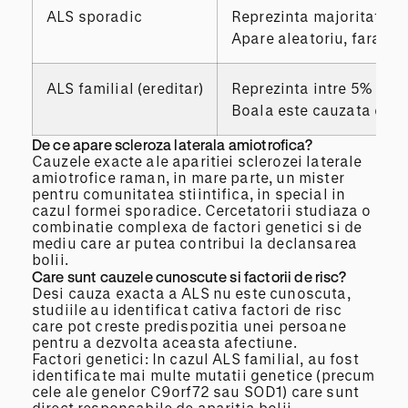
ALS sporadic
Reprezinta majoritatea c
Apare aleatoriu, fara o c
ALS familial (ereditar)
Reprezinta intre 5% si 1
Boala este cauzata de o 
De ce apare scleroza laterala amiotrofica?
Cauzele exacte ale aparitiei sclerozei laterale
amiotrofice raman, in mare parte, un mister
pentru comunitatea stiintifica, in special in
cazul formei sporadice. Cercetatorii studiaza o
combinatie complexa de factori genetici si de
mediu care ar putea contribui la declansarea
bolii.
Care sunt cauzele cunoscute si factorii de risc?
Desi cauza exacta a ALS nu este cunoscuta,
studiile au identificat cativa factori de risc
care pot creste predispozitia unei persoane
pentru a dezvolta aceasta afectiune.
Factori genetici: In cazul ALS familial, au fost
identificate mai multe mutatii genetice (precum
cele ale genelor C9orf72 sau SOD1) care sunt
direct responsabile de aparitia bolii.