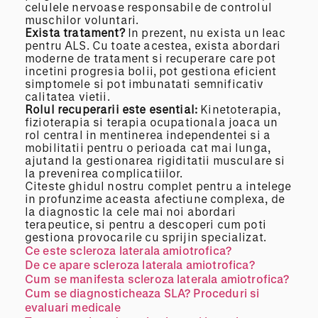
celulele nervoase responsabile de controlul
muschilor voluntari.
Exista tratament?
In prezent, nu exista un leac
pentru ALS. Cu toate acestea, exista abordari
moderne de tratament si recuperare care pot
incetini progresia bolii, pot gestiona eficient
simptomele si pot imbunatati semnificativ
calitatea vietii.
Rolul recuperarii este esential:
Kinetoterapia,
fizioterapia si terapia ocupationala joaca un
rol central in mentinerea independentei si a
mobilitatii pentru o perioada cat mai lunga,
ajutand la gestionarea rigiditatii musculare si
la prevenirea complicatiilor.
Citeste ghidul nostru complet pentru a intelege
in profunzime aceasta afectiune complexa, de
la diagnostic la cele mai noi abordari
terapeutice, si pentru a descoperi cum poti
gestiona provocarile cu sprijin specializat.
Ce este scleroza laterala amiotrofica?
De ce apare scleroza laterala amiotrofica?
Cum se manifesta scleroza laterala amiotrofica?
Cum se diagnosticheaza SLA? Proceduri si
evaluari medicale