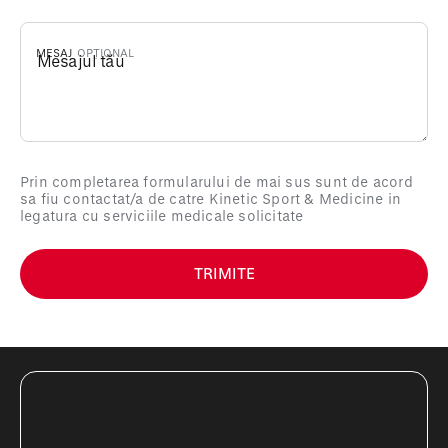
MESAJ
Prin completarea formularului de mai sus sunt de acord
sa fiu contactat/a de catre Kinetic Sport & Medicine in
legatura cu serviciile medicale solicitate
TRIMITE