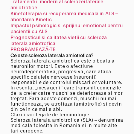
Tratamentul modern al sclerozei laterale
amiotrofice
Kinetoterapia si recuperarea medicala in ALS –
abordarea Kinetic
Impactul psihologic si sprijinul emotional pentru
pacientii cu ALS
Prognosticul si calitatea vietii cu scleroza
laterala amiotrofica
PROGRAMEAZĂ-TE
Ce este scleroza laterala amiotrofica?
Scleroza laterala amiotrofica este o boala a
neuronilor motori. Este o afectiune
neurodegenerativa, progresiva, care ataca
specific celulele nervoase (neuronii)
responsabile de controlul miscarilor voluntare.
In esenta, „mesagerii” care transmit comenzile
de la creier catre muschi se deterioreaza si mor
treptat. Fara aceste comenzi, muschii nu mai
functioneaza, se atrofiaza (amiotrofie) si devin
din ce in ce mai slabi.
Clarificari legate de terminologie
Scleroza laterala amiotrofica (SLA) – denumirea
medicala folosita in Romania si in multe alte
tari europene.