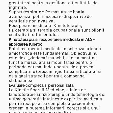
greutate si pentru a gestiona dificultatile de
inghitire.
Suport respirator: Pe masura ce boala
avanseaza, pot fi necesare dispozitive de
ventilatie noninvaziva.
Recuperare medicala: Kinetoterapia,
fizioterapia si terapia ocupationala sunt pilonii
centrali ai tratamentului.
Kinetoterapia si recuperarea medicala in ALS –
abordarea Kinetic
Rolul recuperarii medicale in scleroza laterala
amiotrofica este fundamental. Obiectivul nu
este de a „vindeca” muschii, ci de a mentine
functia musculara si mobilitatea pentru o
perioada cat mai indelungata, de a preveni
complicatiile (precum rigiditatea articulara) si
de a gasi strategii pentru a compensa
slabiciunea.
Evaluare completa si personalizata
La Kinetic Sport & Medicine, clinica de
kinetoterapie si fizioterapie unde tehnologia de
ultima generatie intalneste expertiza medicala
pentru recuperarea completa a pacientilor,
credem in puterea informarii corecte si a unui
plan de recuperare personalizat.