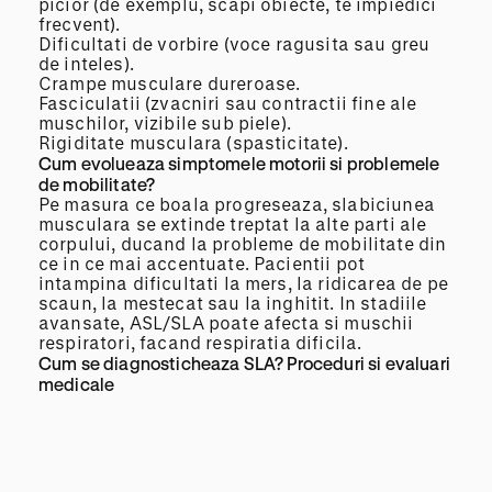
picior (de exemplu, scapi obiecte, te impiedici
frecvent).
Dificultati de vorbire (voce ragusita sau greu
de inteles).
Crampe musculare dureroase.
Fasciculatii (zvacniri sau contractii fine ale
muschilor, vizibile sub piele).
Rigiditate musculara (spasticitate).
Cum evolueaza simptomele motorii si problemele
de mobilitate?
Pe masura ce boala progreseaza, slabiciunea
musculara se extinde treptat la alte parti ale
corpului, ducand la probleme de mobilitate din
ce in ce mai accentuate. Pacientii pot
intampina dificultati la mers, la ridicarea de pe
scaun, la mestecat sau la inghitit. In stadiile
avansate, ASL/SLA poate afecta si muschii
respiratori, facand respiratia dificila.
Cum se diagnosticheaza SLA? Proceduri si evaluari
medicale