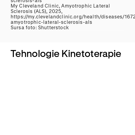
sclerosis-als
My Cleveland Clinic, Amyotrophic Lateral
Sclerosis (ALS), 2025,
https://my.clevelandclinic.org/health/diseases/167
amyotrophic-lateral-sclerosis-als
Sursa foto: Shutterstock
Tehnologie Kinetoterapie
Alter
G
Biod
ex