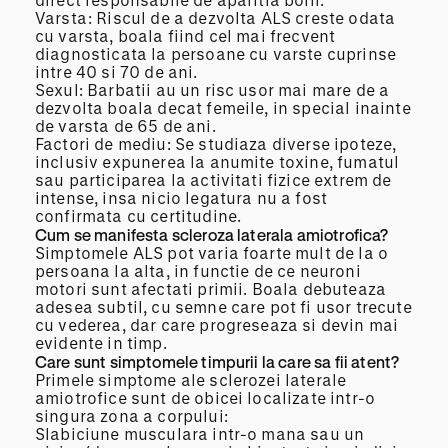
Varsta: Riscul de a dezvolta ALS creste odata
cu varsta, boala fiind cel mai frecvent
diagnosticata la persoane cu varste cuprinse
intre 40 si 70 de ani.
Sexul: Barbatii au un risc usor mai mare de a
dezvolta boala decat femeile, in special inainte
de varsta de 65 de ani.
Factori de mediu: Se studiaza diverse ipoteze,
inclusiv expunerea la anumite toxine, fumatul
sau participarea la activitati fizice extrem de
intense, insa nicio legatura nu a fost
confirmata cu certitudine.
Cum se manifesta scleroza laterala amiotrofica?
Simptomele ALS pot varia foarte mult de la o
persoana la alta, in functie de ce neuroni
motori sunt afectati primii. Boala debuteaza
adesea subtil, cu semne care pot fi usor trecute
cu vederea, dar care progreseaza si devin mai
evidente in timp.
Care sunt simptomele timpurii la care sa fii atent?
Primele simptome ale sclerozei laterale
amiotrofice sunt de obicei localizate intr-o
singura zona a corpului:
Slabiciune musculara intr-o mana sau un