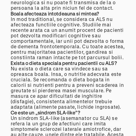
neurologica si nu poate fi transmisa de la o
persoana la alta prin niciun fel de contact.
Boala afecteaza intotdeauna si mintea?
In mod traditional, se considera ca ALS nu
afecteaza functiile cognitive. Studiile mai
recente arata ca un anumit procent de pacienti
pot dezvolta modificari cognitive sau
comportamentale, iar unii pot dezvolta o forma
de dementa frontotemporala. Cu toate acestea,
pentru majoritatea pacientilor, gandirea si
constiinta raman intacte pe tot parcursul bolii.
Exista o dieta speciala pentru pacientii cu ALS?
Nu exista o dieta care sa vindece sau sa
opreasca boala. Insa, o nutritie adecvata este
cruciala. Se recomanda o dieta bogata in
calorii si nutrienti pentru a preveni scaderea in
greutate si pierderea masei musculare. Pe
masura ce apar dificultati de inghitire
(disfagie), consistenta alimentelor trebuie
adaptata (alimente pasate, lichide ingrosate).
Ce este un „sindrom SLA-like”?
Un sindrom SLA-like (asemanator cu SLA) se
refera la un grup de afectiuni care imita
simptomele sclerozei laterale amiotrofice, dar
au alte cauze, unele dintre ele tratabile. Acesta