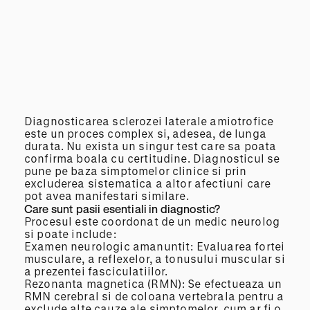
Diagnosticarea sclerozei laterale amiotrofice
este un proces complex si, adesea, de lunga
durata. Nu exista un singur test care sa poata
confirma boala cu certitudine. Diagnosticul se
pune pe baza simptomelor clinice si prin
excluderea sistematica a altor afectiuni care
pot avea manifestari similare.
Care sunt pasii esentiali in diagnostic?
Procesul este coordonat de un medic neurolog
si poate include:
Examen neurologic amanuntit: Evaluarea fortei
musculare, a reflexelor, a tonusului muscular si
a prezentei fasciculatiilor.
Rezonanta magnetica (RMN): Se efectueaza un
RMN cerebral si de coloana vertebrala pentru a
exclude alte cauze ale simptomelor, cum ar fi o