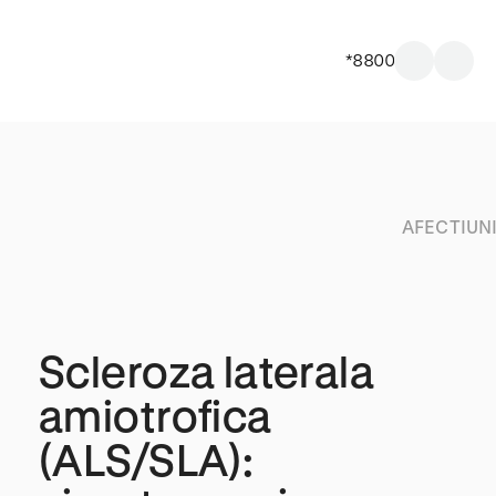
*8800
AFECTIUN
Scleroza laterala
amiotrofica
(ALS/SLA):