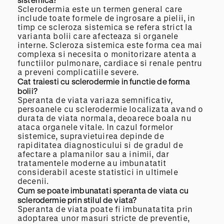
Sclerodermia este un termen general care
include toate formele de ingrosare a pielii, in
timp ce scleroza sistemica se refera strict la
varianta bolii care afecteaza si organele
interne. Scleroza sistemica este forma cea mai
complexa si necesita o monitorizare atenta a
functiilor pulmonare, cardiace si renale pentru
a preveni complicatiile severe.
Cat traiesti cu sclerodermie in functie de forma
bolii?
Speranta de viata variaza semnificativ,
persoanele cu sclerodermie localizata avand o
durata de viata normala, deoarece boala nu
ataca organele vitale. In cazul formelor
sistemice, supravietuirea depinde de
rapiditatea diagnosticului si de gradul de
afectare a plamanilor sau a inimii, dar
tratamentele moderne au imbunatatit
considerabil aceste statistici in ultimele
decenii.
Cum se poate imbunatati speranta de viata cu
sclerodermie prin stilul de viata?
Speranta de viata poate fi imbunatatita prin
adoptarea unor masuri stricte de preventie,