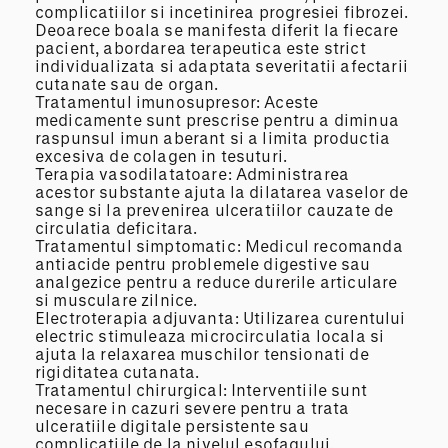
complicatiilor si incetinirea progresiei fibrozei.
Deoarece boala se manifesta diferit la fiecare
pacient, abordarea terapeutica este strict
individualizata si adaptata severitatii afectarii
cutanate sau de organ.
Tratamentul imunosupresor: Aceste
medicamente sunt prescrise pentru a diminua
raspunsul imun aberant si a limita productia
excesiva de colagen in tesuturi.
Terapia vasodilatatoare: Administrarea
acestor substante ajuta la dilatarea vaselor de
sange si la prevenirea ulceratiilor cauzate de
circulatia deficitara.
Tratamentul simptomatic: Medicul recomanda
antiacide pentru problemele digestive sau
analgezice pentru a reduce durerile articulare
si musculare zilnice.
Electroterapia adjuvanta: Utilizarea curentului
electric stimuleaza microcirculatia locala si
ajuta la relaxarea muschilor tensionati de
rigiditatea cutanata.
Tratamentul chirurgical: Interventiile sunt
necesare in cazuri severe pentru a trata
ulceratiile digitale persistente sau
complicatiile de la nivelul esofagului.