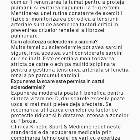
cum ar fi renuntarea la fumat pentru a proteja
plamanii si evitarea expunerii la frig extrem.
Mentinerea unei rutine constante de exercitii
fizice si monitorizarea periodica a tensiunii
arteriale sunt de asemenea factori critici in
prevenirea crizelor renale si a fibrozei
pulmonare.
Cum afecteaza sclerodermia sarcina?
Multe femei cu sclerodermie pot avea sarcini
sigure, insa acestea sunt considerate sarcini
cu risc inalt. Este esentiala monitorizarea
stricta de catre o echipa multidisciplinara
pentru a gestiona tensiunea arteriala si functia
renala pe parcursul sarcinii.
Expunerea la soare este permisa in cazul
sclerodermiei?
Expunerea moderata poate fi benefica pentru
sinteza vitaminei D, dar soarele excesiv poate
usca si mai mult pielea deja afectata. Se
recomanda utilizarea cremelor cu factor de
protectie ridicat si hidratarea intensa a zonelor
cu fibroza.
Clinica Kinetic Sport & Medicine redefineste
standardele de recuperare medicala prin
combinarea tehnologiei de varf cu expertiza