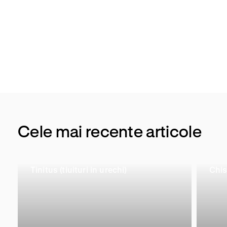
Terapie manuala
Cele mai recente articole
Tinitus (tiuituri in urechi)
Chis