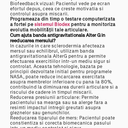
Biofeedback vizual: Pacientul vede pe ecran
efortul depus, ceea ce creste motivatia si
controlul asupra miscarii.
Programeaza din timp o testare computerizata
a fortei pe
sistemul Biodex
pentru a monitoriza
evolutia mobilității tale articulare.
Cum ajuta banda antigravitationala Alter G in
reeducarea mersului?
In cazurile in care sclerodermia afecteaza
mersul sau echilibrul, utilizam banda
antigravitationala AlterG pentru a permite
efectuarea exercitiilor intr-un mediu sigur si
controlat. Aceasta tehnologie, bazata pe
principii dezvoltate initial pentru programele
NASA, poate reduce incarcarea exercitata
asupra membrelor inferioare cu pana la 80%,
contribuind la diminuarea durerii articulare si a
riscului de cadere in timpul miscarii.
Reducerea presiunii articulare: Permite
pacientului sa mearga sau sa alerge fara a
resimti impactul intregii greutati asupra
gleznelor sau genunchilor.
Reeducarea tiparului de mers: Pacientul poate
constientiza si corecta biomecanica pasului
intr-un mediu controlat si sigur.