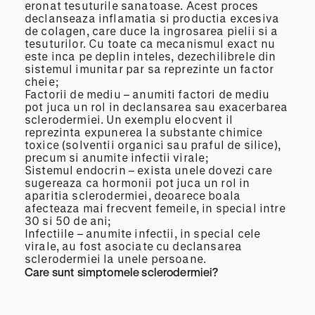
eronat tesuturile sanatoase. Acest proces
declanseaza inflamatia si productia excesiva
de colagen, care duce la ingrosarea pielii si a
tesuturilor. Cu toate ca mecanismul exact nu
este inca pe deplin inteles, dezechilibrele din
sistemul imunitar par sa reprezinte un factor
cheie;
Factorii de mediu – anumiti factori de mediu
pot juca un rol in declansarea sau exacerbarea
sclerodermiei. Un exemplu elocvent il
reprezinta expunerea la substante chimice
toxice (solventii organici sau praful de silice),
precum si anumite infectii virale;
Sistemul endocrin – exista unele dovezi care
sugereaza ca hormonii pot juca un rol in
aparitia sclerodermiei, deoarece boala
afecteaza mai frecvent femeile, in special intre
30 si 50 de ani;
Infectiile – anumite infectii, in special cele
virale, au fost asociate cu declansarea
sclerodermiei la unele persoane.
Care sunt simptomele sclerodermiei?