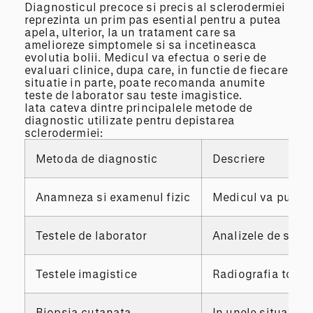
Diagnosticul precoce si precis al sclerodermiei
reprezinta un prim pas esential pentru a putea
apela, ulterior, la un tratament care sa
amelioreze simptomele si sa incetineasca
evolutia bolii. Medicul va efectua o serie de
evaluari clinice, dupa care, in functie de fiecare
situatie in parte, poate recomanda anumite
teste de laborator sau teste imagistice.
Iata cateva dintre principalele metode de
diagnostic utilizate pentru depistarea
sclerodermiei:
Metoda de diagnostic
Descriere
Anamneza si examenul fizic
Medicul va pune ca
Testele de laborator
Analizele de sange
Testele imagistice
Radiografia toraci
Biopsia cutanata
In unele situatii,