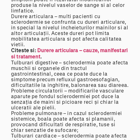
produse la nivelul vaselor de sange si al celor
limfatice.
Durere articulara – multi pacienti cu
sclerodermie se confrunta cu dureri articulare,
in special la nivelul incheieturilor mainilor si al
altor articulații. Aceste dureri pot limita
mobilitatea articulara si pot afecta calitatea
vietii.
Citeste
si:
Durere articulara – cauze, manifestari
si tratament
.
Tulburari digestive – sclerodermia poate afecta
muschii si organele din tractul
gastrointestinal, ceea ce poate duce la
simptome precum refluxul gastroesofagian,
dificultatile la inghitire, balonarea sau diareea.
Probleme circulatorii – modificarile vasculare
aparute pe fondul sclerodermiei pot duce la
senzația de maini si picioare reci și chiar la
ulceratii ale pielii.
Probleme pulmonare – in cazul sclerodermiei
sistemice, boala poate afecta si plamanii,
provocand dificultati de respiratie, tuse si
chiar senzatie de sufocare;
Tulburari cardiace – sclerodermia poate afecta