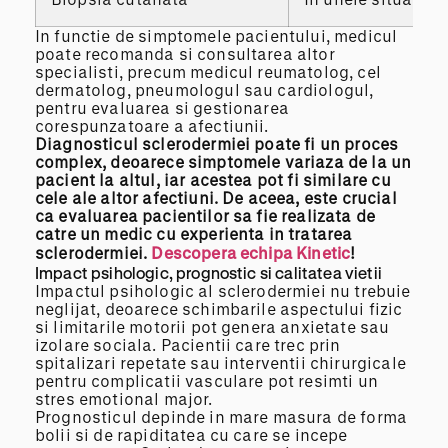
In functie de simptomele pacientului, medicul
poate recomanda si consultarea altor
specialisti, precum medicul reumatolog, cel
dermatolog, pneumologul sau cardiologul,
pentru evaluarea si gestionarea
corespunzatoare a afectiunii.
Diagnosticul sclerodermiei poate fi un proces
complex, deoarece simptomele
variaza
de la un
pacient la altul, iar acestea pot fi similare cu
cele ale altor afectiuni. De aceea, este crucial
ca evaluarea
pacientilor
sa fie realizata de
catre un medic cu experienta in tratarea
sclerodermiei.
Descopera
echipa Kinetic
!
Impact psihologic, prognostic si calitatea vietii
Impactul psihologic al sclerodermiei nu trebuie
neglijat, deoarece schimbarile aspectului fizic
si limitarile motorii pot genera anxietate sau
izolare sociala. Pacientii care trec prin
spitalizari repetate sau interventii chirurgicale
pentru complicatii vasculare pot resimti un
stres emotional major.
Prognosticul depinde in mare masura de forma
bolii si de rapiditatea cu care se incepe