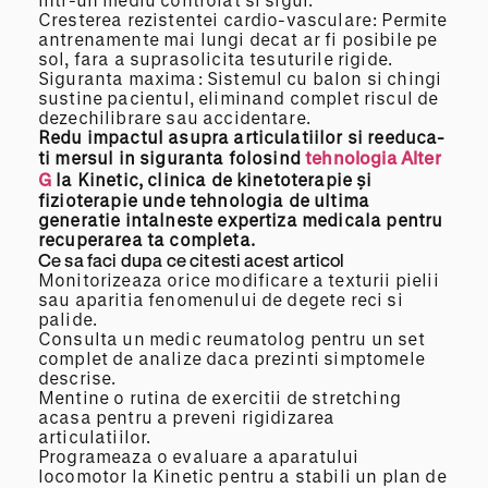
Cresterea rezistentei cardio-vasculare: Permite
antrenamente mai lungi decat ar fi posibile pe
sol, fara a suprasolicita tesuturile rigide.
Siguranta maxima: Sistemul cu balon si chingi
sustine pacientul, eliminand complet riscul de
dezechilibrare sau accidentare.
Redu impactul asupra articulatiilor si
reeduca-
ti
mersul in siguranta folosind
tehnologia Alter
G
la Kinetic, clinica de kinetoterapie și
fizioterapie unde tehnologia de ultima
generatie intalneste expertiza medicala pentru
recuperarea ta completa.
Ce sa faci dupa ce citesti acest articol
Monitorizeaza orice modificare a texturii pielii
sau aparitia fenomenului de degete reci si
palide.
Consulta un medic reumatolog pentru un set
complet de analize daca prezinti simptomele
descrise.
Mentine o rutina de exercitii de stretching
acasa pentru a preveni rigidizarea
articulatiilor.
Programeaza o evaluare a aparatului
locomotor la Kinetic pentru a stabili un plan de