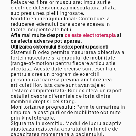
Relaxarea fibrelor musculare: Impulsurile
electrice detensioneaza musculatura aflata
sub presiunea pielii ingrosate.
Facilitarea drenajului local: Contribuie la
reducerea edemului care apare adesea in
fazele incipiente ale bolii.
Afla mai multe despre
ce este electroterapia
si
ce efecte adverse pot
aparea
.
Utilizarea sistemului Biodex pentru pacienti
Sistemul Biodex permite masurarea obiectiva a
fortei musculare si a gradului de mobilitate
(range-of-motion) pentru fiecare articulatie
afectata. Aceste date precise sunt esentiale
pentru a crea un program de exercitii
personalizat care sa previna anchilozarea
articulatiilor. Iata care sunt avantajele:
Testare computerizata: Biodex ofera un raport
detaliat despre diferentele de forta dintre
membrul drept si cel stang.
Monitorizarea progresului: Permite urmarirea in
timp real a castigurilor de mobilitate obtinute
prin kinetoterapie.
Siguranta in exercitiu: Modul de lucru adaptiv
ajusteaza rezistenta aparatului in functie de
capacitatea momentana a pacientului.