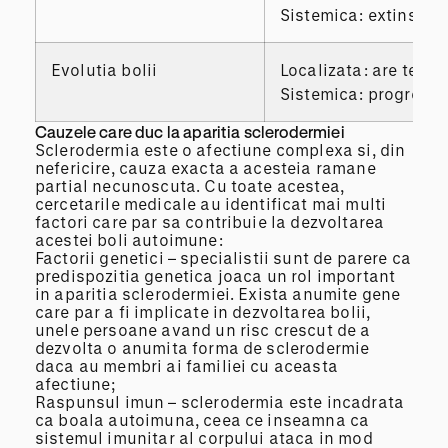
Sistemica: extinsa pe 
Evolutia bolii
Localizata: are tendi
Sistemica: progresiv
Cauzele care duc la aparitia sclerodermiei
Sclerodermia este o afectiune complexa si, din
nefericire, cauza exacta a acesteia ramane
partial necunoscuta. Cu toate acestea,
cercetarile medicale au identificat mai multi
factori care par sa contribuie la dezvoltarea
acestei boli autoimune:
Factorii genetici – specialistii sunt de parere ca
predispozitia genetica joaca un rol important
in aparitia sclerodermiei. Exista anumite gene
care par a fi implicate in dezvoltarea bolii,
unele persoane avand un risc crescut de a
dezvolta o anumita forma de sclerodermie
daca au membri ai familiei cu aceasta
afectiune;
Raspunsul imun – sclerodermia este incadrata
ca boala autoimuna, ceea ce inseamna ca
sistemul imunitar al corpului ataca in mod