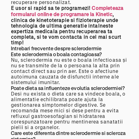
recuperare personalizat.
E
usor
si rapid sa te programezi!
Completeaza
formularul online de programare la Kinetic
,
clinica de kinetoterapie si fizioterapie unde
tehnologia de ultima generatie intalneste
expertiza medicala pentru recuperarea ta
completa
, si te vom contacta in cel mai scurt
timp!
Intrebari frecvente despre sclerodermie
Este sclerodermia o boala contagioasa?
Nu, sclerodermia nu este o boala infectioasa și
nu se transmite de la o persoana la alta prin
contact direct sau prin aer. Este o afectiune
autoimuna cauzata de disfunctii interne ale
sistemului imunitar.
Poate dieta sa influenteze evolutia sclerodermiei?
Desi nu exista o dieta care sa vindece boala, o
alimentatie echilibrata poate ajuta la
gestionarea simptomelor digestive. Se
recomanda mese mici si dese pentru a evita
refluxul gastroesofagian si hidratarea
corespunzatoare pentru mentinerea sanatatii
pielii si a organelor.
Care este diferenta dintre sclerodermie si scleroza
sistemica?