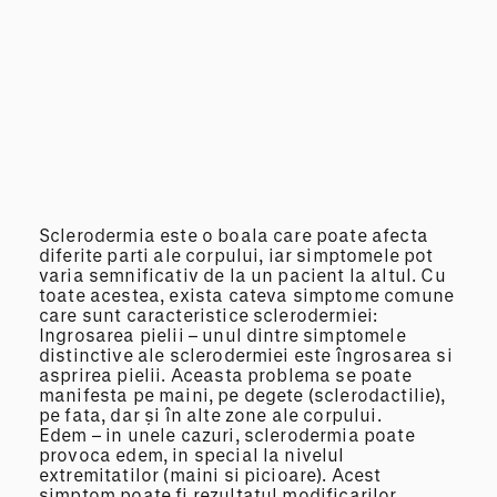
Sclerodermia este o boala care poate afecta
diferite parti ale corpului, iar simptomele pot
varia semnificativ de la un pacient la altul. Cu
toate acestea, exista cateva simptome comune
care sunt caracteristice sclerodermiei:
Ingrosarea pielii – unul dintre simptomele
distinctive ale sclerodermiei este îngrosarea si
asprirea pielii. Aceasta problema se poate
manifesta pe maini, pe degete (sclerodactilie),
pe fata, dar și în alte zone ale corpului.
Edem – in unele cazuri, sclerodermia poate
provoca edem, in special la nivelul
extremitatilor (maini si picioare). Acest
simptom poate fi rezultatul modificarilor