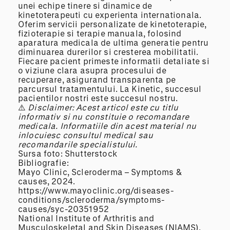
unei echipe tinere si dinamice de
kinetoterapeuti cu experienta internationala.
Oferim servicii personalizate de kinetoterapie,
fizioterapie si terapie manuala, folosind
aparatura medicala de ultima generatie pentru
diminuarea durerilor si cresterea mobilitatii.
Fiecare pacient primeste informatii detaliate si
o viziune clara asupra procesului de
recuperare, asigurand transparenta pe
parcursul tratamentului. La Kinetic, succesul
pacientilor nostri este succesul nostru.
⚠️
Disclaimer: Acest articol este cu titlu
informativ si nu constituie o recomandare
medicala.
Informatiile
din acest material nu
inlocuiesc
consultul medical sau
recomandarile
specialistului.
Sursa foto: Shutterstock
Bibliografie:
Mayo Clinic, Scleroderma – Symptoms &
causes, 2024.
https://www.mayoclinic.org/diseases-
conditions/scleroderma/symptoms-
causes/syc-20351952
National Institute of Arthritis and
Musculoskeletal and Skin Diseases (NIAMS),