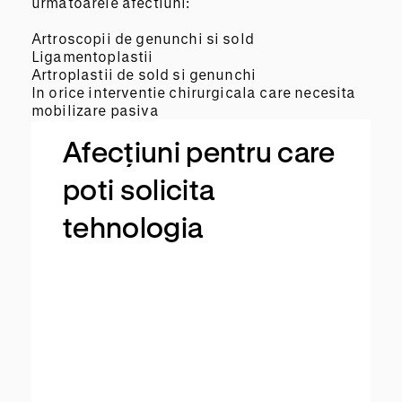
urmatoarele afectiuni:
Artroscopii de genunchi si sold
Ligamentoplastii
Artroplastii de sold si genunchi
In orice interventie chirurgicala care necesita
mobilizare pasiva
Afecțiuni pentru care
poti solicita
tehnologia
R
u
p
t
u
r