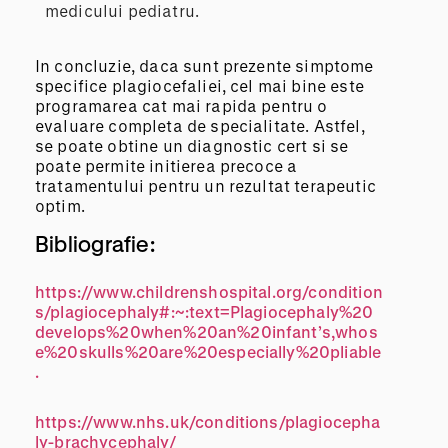
medicului pediatru.
In concluzie, daca sunt prezente simptome
specifice plagiocefaliei, cel mai bine este
programarea cat mai rapida pentru o
evaluare completa de specialitate. Astfel,
se poate obtine un diagnostic cert si se
poate permite initierea precoce a
tratamentului pentru un rezultat terapeutic
optim.
Bibliografie:
https://www.childrenshospital.org/condition
s/plagiocephaly#:~:text=Plagiocephaly%20
develops%20when%20an%20infant’s,whos
e%20skulls%20are%20especially%20pliable
.
https://www.nhs.uk/conditions/plagiocepha
ly-brachycephaly/