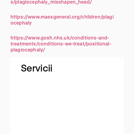
s/plagiocephaly_misshapen_head/
https://www.massgeneral.org/children/plagi
ocephaly
https://www.gosh.nhs.uk/conditions-and-
treatments/conditions-we-treat/positional-
plagiocephaly/
Servicii
M
a
s
a
j
D
e