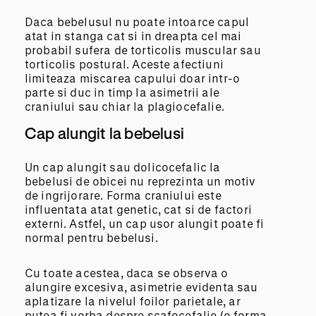
Daca bebelusul nu poate intoarce capul
atat in stanga cat si in dreapta cel mai
probabil sufera de torticolis muscular sau
torticolis postural. Aceste afectiuni
limiteaza miscarea capului doar intr-o
parte si duc in timp la asimetrii ale
craniului sau chiar la plagiocefalie.
Cap alungit la bebelusi
Un cap alungit sau dolicocefalic la
bebelusi de obicei nu reprezinta un motiv
de ingrijorare. Forma craniului este
influentata atat genetic, cat si de factori
externi. Astfel, un cap usor alungit poate fi
normal pentru bebelusi.
Cu toate acestea, daca se observa o
alungire excesiva, asimetrie evidenta sau
aplatizare la nivelul foilor parietale, ar
putea fi vorba despre scafocefalie (o forma