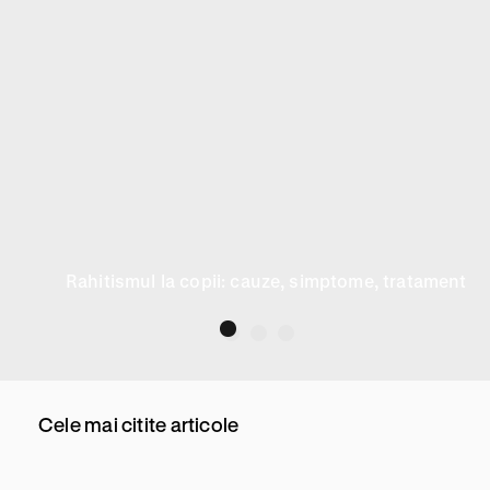
Rahitismul la copii: cauze, simptome, tratament
Cele mai citite articole