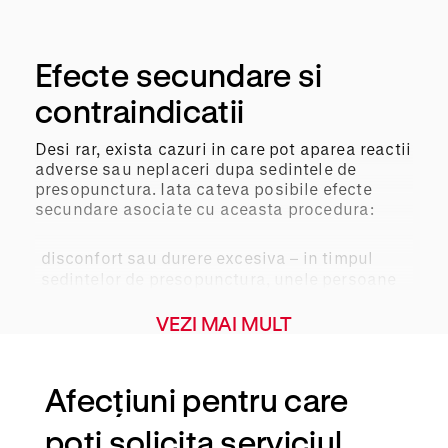
Efecte secundare si
contraindicatii
Desi rar, exista cazuri in care pot aparea reactii
adverse sau neplaceri dupa sedintele de
presopunctura. Iata cateva posibile efecte
secundare asociate cu aceasta procedura:
disconfort sau durere excesiva – in timpul
sedintelor de presopunctura, unele persoane
pot experimenta disconfort sau durere
pronuntata, mai ales daca se aplica o
VEZI MAI MULT
presiune prea mare;
Afecțiuni pentru care
iritatie locala – daca punctele de presiune
sunt stimulate cu o presiune excesiva sau cu
poti solicita serviciul
instrumente care pot provoca lezarea