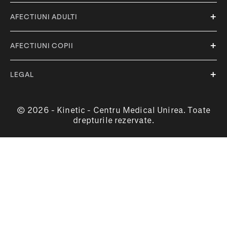
tratamente sau doar ca metoda profilactica,
asigura-te ca apelezi la specialisti avizati,
AFECTIUNI ADULTI
pentru a te bucura de efecte optime.
AFECTIUNI COPII
LEGAL
© 2026 - Kinetic - Centru Medical Unirea. Toate
drepturile rezervate.