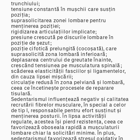
trunchiului;
tensiune constantă în mușchii care susțin
poziția;
suprasolicitarea zonei lombare pentru
menținerea poziției;
rigidizarea articulațiilor implicate;
presiune crescută pe discurile lombare în
poziție de șezut;
poziție cifotică prelungită (cocoșată), care
suprasolicită zona lombară inferioară;
deplasarea centrului de greutate înainte,
crescând tensiunea pe musculatura spinală;
scăderea elasticității fasciilor și ligamentelor,
din cauza lipsei mișcării;
circulație redusă în zona pelviană și lombară,
ceea ce încetinește procesele de reparare
tisulară.
Sedentarismul influențează negativ și calitatea
recrutării fibrelor musculare, în special a celor
de tip I, responsabile pentru efort susținut și
menținerea posturii. În lipsa activității
regulate, acestea își pierd rezistența, ceea ce
favorizează oboseala rapidă a musculaturii
lombare chiar la solicitări minime. În plus,
sedentarismul favorizează stresul oxidativ în