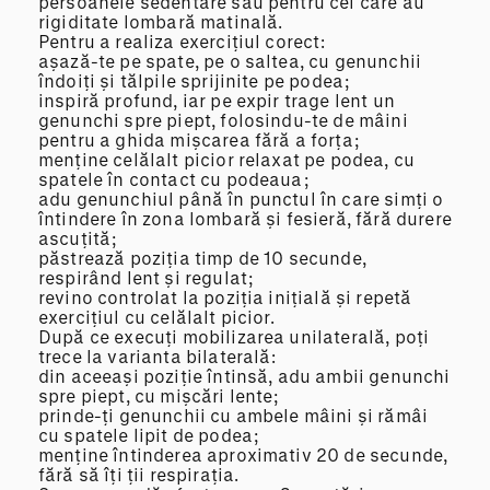
persoanele sedentare sau pentru cei care au
rigiditate lombară matinală.
Pentru a realiza exercițiul corect:
așază-te pe spate, pe o saltea, cu genunchii
îndoiți și tălpile sprijinite pe podea;
inspiră profund, iar pe expir trage lent un
genunchi spre piept, folosindu-te de mâini
pentru a ghida mișcarea fără a forța;
menține celălalt picior relaxat pe podea, cu
spatele în contact cu podeaua;
adu genunchiul până în punctul în care simți o
întindere în zona lombară și fesieră, fără durere
ascuțită;
păstrează poziția timp de 10 secunde,
respirând lent și regulat;
revino controlat la poziția inițială și repetă
exercițiul cu celălalt picior.
După ce execuți mobilizarea unilaterală, poți
trece la varianta bilaterală:
din aceeași poziție întinsă, adu ambii genunchi
spre piept, cu mișcări lente;
prinde-ți genunchii cu ambele mâini și rămâi
cu spatele lipit de podea;
menține întinderea aproximativ 20 de secunde,
fără să îți ții respirația.