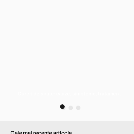
Dureri de spate: cauze, simptome, tratament
Cele mai recente articole