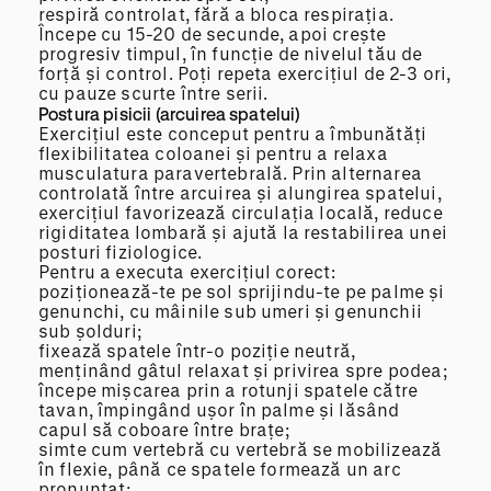
respiră controlat, fără a bloca respirația.
Începe cu 15-20 de secunde, apoi crește
progresiv timpul, în funcție de nivelul tău de
forță și control. Poți repeta exercițiul de 2-3 ori,
cu pauze scurte între serii.
Postura pisicii (arcuirea spatelui)
Exercițiul este conceput pentru a îmbunătăți
flexibilitatea coloanei și pentru a relaxa
musculatura paravertebrală. Prin alternarea
controlată între arcuirea și alungirea spatelui,
exercițiul favorizează circulația locală, reduce
rigiditatea lombară și ajută la restabilirea unei
posturi fiziologice.
Pentru a executa exercițiul corect:
poziționează-te pe sol sprijindu-te pe palme și
genunchi, cu mâinile sub umeri și genunchii
sub șolduri;
fixează spatele într-o poziție neutră,
menținând gâtul relaxat și privirea spre podea;
începe mișcarea prin a rotunji spatele către
tavan, împingând ușor în palme și lăsând
capul să coboare între brațe;
simte cum vertebră cu vertebră se mobilizează
în flexie, până ce spatele formează un arc
pronunțat;