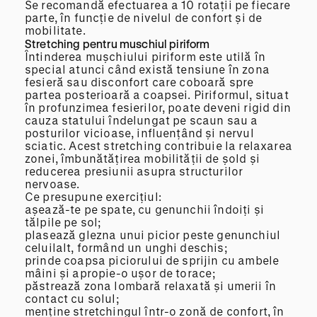
Se recomandă efectuarea a 10 rotații pe fiecare
parte, în funcție de nivelul de confort și de
mobilitate.
Stretching pentru muschiul piriform
Întinderea mușchiului piriform este utilă în
special atunci când există tensiune în zona
fesieră sau disconfort care coboară spre
partea posterioară a coapsei. Piriformul, situat
în profunzimea fesierilor, poate deveni rigid din
cauza statului îndelungat pe scaun sau a
posturilor vicioase, influențând și nervul
sciatic. Acest stretching contribuie la relaxarea
zonei, îmbunătățirea mobilității de șold și
reducerea presiunii asupra structurilor
nervoase.
Ce presupune exercițiul:
așează-te pe spate, cu genunchii îndoiți și
tălpile pe sol;
plasează glezna unui picior peste genunchiul
celuilalt, formând un unghi deschis;
prinde coapsa piciorului de sprijin cu ambele
mâini și apropie-o ușor de torace;
păstrează zona lombară relaxată și umerii în
contact cu solul;
menține stretchingul într-o zonă de confort, în