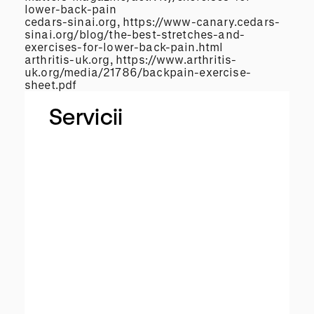
lower-back-pain
cedars-sinai.org, https://www-canary.cedars-
sinai.org/blog/the-best-stretches-and-
exercises-for-lower-back-pain.html
arthritis-uk.org, https://www.arthritis-
uk.org/media/21786/backpain-exercise-
sheet.pdf
Servicii
M
a
s
a
j
D
e
e
p
T