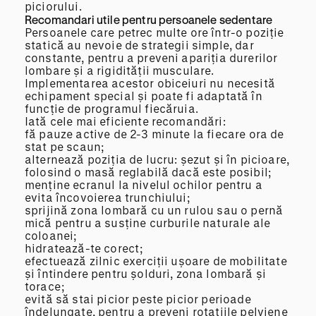
piciorului.
Recomandari utile pentru persoanele sedentare
Persoanele care petrec multe ore într-o poziție
statică au nevoie de strategii simple, dar
constante, pentru a preveni apariția durerilor
lombare și a rigidității musculare.
Implementarea acestor obiceiuri nu necesită
echipament special și poate fi adaptată în
funcție de programul fiecăruia.
Iată cele mai eficiente recomandări:
fă pauze active de 2-3 minute la fiecare ora de
stat pe scaun;
alternează poziția de lucru: șezut și în picioare,
folosind o masă reglabilă dacă este posibil;
menține ecranul la nivelul ochilor pentru a
evita încovoierea trunchiului;
sprijină zona lombară cu un rulou sau o pernă
mică pentru a susține curburile naturale ale
coloanei;
hidratează-te corect;
efectuează zilnic exerciții ușoare de mobilitate
și întindere pentru șolduri, zona lombară și
torace;
evită să stai picior peste picior perioade
îndelungate, pentru a preveni rotațiile pelviene