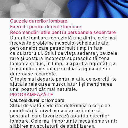
Cauzele durerilor lombare
Exerciții pentru durerile lombare
Recomandări utile pentru persoanele sedentare
Durerile lombare reprezintă una dintre cele mai
frecvente probleme musculo-scheletale ale
persoanelor care petrec mult timp în fața
calculatorului. Stilul de viață sedentar, pauzele
rare și postura incorectă suprasolicită zona
lombară și duc, în timp, la apariția rigidității, a
tensiunilor musculare și chiar a episoadelor
dureroase recurente.
Citește mai departe pentru a afla ce exerciții te
ajută la relaxarea musculaturii și menținerea
unei posturi cât mai naturale.
PROGRAMEAZĂ-TE
Cauzele durerilor lombare
Stilul de viață sedentar determină o serie de
modificări la nivel muscular, articular și
postural, care favorizează apariția durerilor
lombare. Cele mai importante mecanisme sunt:
slăbirea musculaturii de stabilizare a