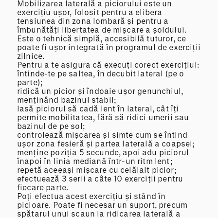
Mobilizarea laterală a piciorului este un
exercițiu ușor, folosit pentru a elibera
tensiunea din zona lombară și pentru a
îmbunătăți libertatea de mișcare a șoldului.
Este o tehnică simplă, accesibilă tuturor, ce
poate fi ușor integrată în programul de exerciții
zilnice.
Pentru a te asigura că execuți corect exercițiul:
întinde-te pe saltea, în decubit lateral (pe o
parte);
ridică un picior și îndoaie ușor genunchiul,
menținând bazinul stabil;
lasă piciorul să cadă lent în lateral, cât îți
permite mobilitatea, fără să ridici umerii sau
bazinul de pe sol;
controlează mișcarea și simte cum se întind
ușor zona fesieră și partea laterală a coapsei;
menține poziția 5 secunde, apoi adu piciorul
înapoi în linia mediană într-un ritm lent;
repetă aceeași mișcare cu celălalt picior;
efectuează 3 serii a câte 10 exerciții pentru
fiecare parte.
Poți efectua acest exercițiu și stând în
picioare. Poate fi necesar un suport, precum
spătarul unui scaun la ridicarea laterală a