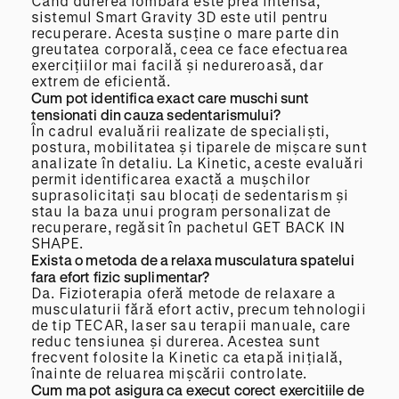
Când durerea lombară este prea intensă,
sistemul Smart Gravity 3D este util pentru
recuperare. Acesta susține o mare parte din
greutatea corporală, ceea ce face efectuarea
exercițiilor mai facilă și nedureroasă, dar
extrem de eficientă.
Cum pot identifica exact care muschi sunt
tensionati din cauza sedentarismului?
În cadrul evaluării realizate de specialiști,
postura, mobilitatea și tiparele de mișcare sunt
analizate în detaliu. La Kinetic, aceste evaluări
permit identificarea exactă a mușchilor
suprasolicitați sau blocați de sedentarism și
stau la baza unui program personalizat de
recuperare, regăsit în pachetul GET BACK IN
SHAPE.
Exista o metoda de a relaxa musculatura spatelui
fara efort fizic suplimentar?
Da. Fizioterapia oferă metode de relaxare a
musculaturii fără efort activ, precum tehnologii
de tip TECAR, laser sau terapii manuale, care
reduc tensiunea și durerea. Acestea sunt
frecvent folosite la Kinetic ca etapă inițială,
înainte de reluarea mișcării controlate.
Cum ma pot asigura ca execut corect exercitiile de