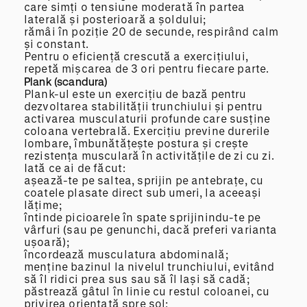
care simți o tensiune moderată în partea
laterală și posterioară a șoldului;
rămâi în poziție 20 de secunde, respirând calm
și constant.
Pentru o eficiență crescută a exercițiului,
repetă mișcarea de 3 ori pentru fiecare parte.
Plank (scandura)
Plank-ul este un exercițiu de bază pentru
dezvoltarea stabilității trunchiului și pentru
activarea musculaturii profunde care susține
coloana vertebrală. Exercițiu previne durerile
lombare, îmbunătățește postura și crește
rezistența musculară în activitățile de zi cu zi.
Iată ce ai de făcut:
așează-te pe saltea, sprijin pe antebrațe, cu
coatele plasate direct sub umeri, la aceeași
lățime;
întinde picioarele în spate sprijinindu-te pe
vârfuri (sau pe genunchi, dacă preferi varianta
ușoară);
încordează musculatura abdominală;
menține bazinul la nivelul trunchiului, evitând
să îl ridici prea sus sau să îl lași să cadă;
păstrează gâtul în linie cu restul coloanei, cu
privirea orientată spre sol;