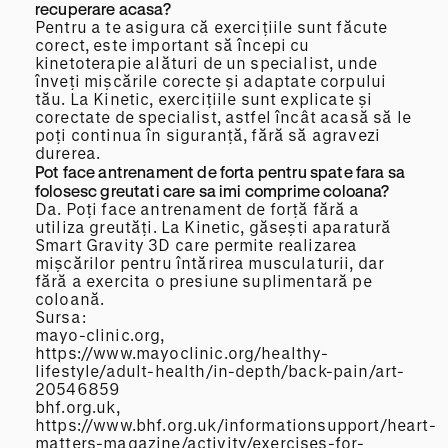
recuperare acasa?
Pentru a te asigura că exercițiile sunt făcute
corect, este important să începi cu
kinetoterapie alături de un specialist, unde
înveți mișcările corecte și adaptate corpului
tău. La Kinetic, exercițiile sunt explicate și
corectate de specialist, astfel încât acasă să le
poți continua în siguranță, fără să agravezi
durerea.
Pot face antrenament de forta pentru spate fara sa
folosesc greutati care sa imi comprime coloana?
Da. Poți face antrenament de forță fără a
utiliza greutăți. La Kinetic, găsești aparatură
Smart Gravity 3D care permite realizarea
mișcărilor pentru întărirea musculaturii, dar
fără a exercita o presiune suplimentară pe
coloană.
Sursa:
mayo-clinic.org,
https://www.mayoclinic.org/healthy-
lifestyle/adult-health/in-depth/back-pain/art-
20546859
bhf.org.uk,
https://www.bhf.org.uk/informationsupport/heart-
matters-magazine/activity/exercises-for-