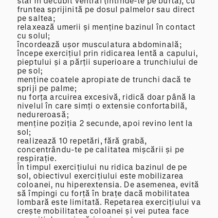
stai în decubit ventral (întinde-te pe burtă), cu
fruntea sprijinită pe dosul palmelor sau direct
pe saltea;
relaxează umerii și menține bazinul în contact
cu solul;
încordează ușor musculatura abdominală;
începe exercițiul prin ridicarea lentă a capului,
pieptului și a părții superioare a trunchiului de
pe sol;
menține coatele apropiate de trunchi dacă te
spriji pe palme;
nu forța arcuirea excesivă, ridică doar până la
nivelul în care simți o extensie confortabilă,
nedureroasă;
menține poziția 2 secunde, apoi revino lent la
sol;
realizează 10 repetări, fără grabă,
concentrându-te pe calitatea mișcării și pe
respirație.
În timpul exercițiului nu ridica bazinul de pe
sol, obiectivul exercițiului este mobilizarea
coloanei, nu hiperextensia. De asemenea, evită
să împingi cu forță în brațe dacă mobilitatea
lombară este limitată. Repetarea exercițiului va
crește mobilitatea coloanei și vei putea face