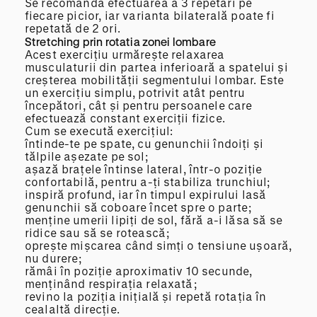
Se recomandă efectuarea a 3 repetări pe
fiecare picior, iar varianta bilaterală poate fi
repetată de 2 ori.
Stretching prin rotatia zonei lombare
Acest exercițiu urmărește relaxarea
musculaturii din partea inferioară a spatelui și
creșterea mobilității segmentului lombar. Este
un exercițiu simplu, potrivit atât pentru
începători, cât și pentru persoanele care
efectuează constant exerciții fizice.
Cum se execută exercițiul:
întinde-te pe spate, cu genunchii îndoiți și
tălpile așezate pe sol;
așază brațele întinse lateral, într-o poziție
confortabilă, pentru a-ți stabiliza trunchiul;
inspiră profund, iar în timpul expirului lasă
genunchii să coboare încet spre o parte;
menține umerii lipiți de sol, fără a-i lăsa să se
ridice sau să se rotească;
oprește mișcarea când simți o tensiune ușoară,
nu durere;
rămâi în poziție aproximativ 10 secunde,
menținând respirația relaxată;
revino la poziția inițială și repetă rotația în
cealaltă direcție.