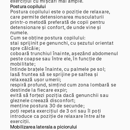
exercițiul cu mișcări mai ample.
Postura copilului
Postura copilului este o poziție de relaxare,
care permite detensionarea musculaturii
printr-o metodă preferată de copii pentru
detensionare și confort, de unde vine și
numele.
Cum se obține postura copilului:
stai sprijinit pe genunchi, cu șezutul orientat
spre călcâie;
coboară trunchiul înainte, așezând abdomenul
peste coapse sau între ele, în funcție de
mobilitate;
întinde brațele înainte, cu palmele pe sol;
lasă fruntea să se sprijine pe saltea și
relaxează ușor umerii;
respiră profund, simțind cum zona lombară se
destinde la fiecare expir;
evită să forțezi poziția dacă genunchii sau
gleznele creează disconfort;
menține postura 30 de secunde;
poți repeta exercițiul de 3 ori sau îl poți
introduce ca poziție de relaxare între alte
exerciții.
Mobilizarea laterala a piciorului