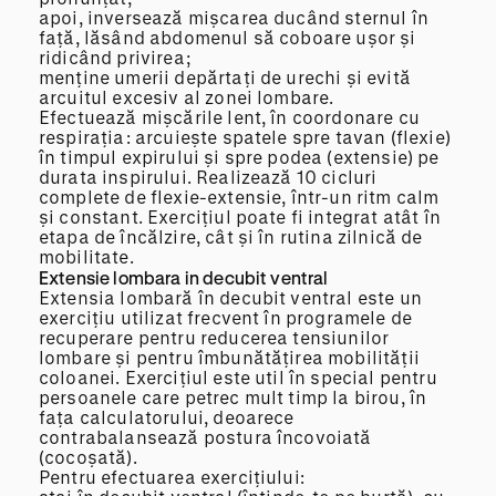
apoi, inversează mișcarea ducând sternul în
față, lăsând abdomenul să coboare ușor și
ridicând privirea;
menține umerii depărtați de urechi și evită
arcuitul excesiv al zonei lombare.
Efectuează mișcările lent, în coordonare cu
respirația: arcuiește spatele spre tavan (flexie)
în timpul expirului și spre podea (extensie) pe
durata inspirului. Realizează 10 cicluri
complete de flexie-extensie, într-un ritm calm
și constant. Exercițiul poate fi integrat atât în
etapa de încălzire, cât și în rutina zilnică de
mobilitate.
Extensie lombara in decubit ventral
Extensia lombară în decubit ventral este un
exercițiu utilizat frecvent în programele de
recuperare pentru reducerea tensiunilor
lombare și pentru îmbunătățirea mobilității
coloanei. Exercițiul este util în special pentru
persoanele care petrec mult timp la birou, în
fața calculatorului, deoarece
contrabalansează postura încovoiată
(cocoșată).
Pentru efectuarea exercițiului: