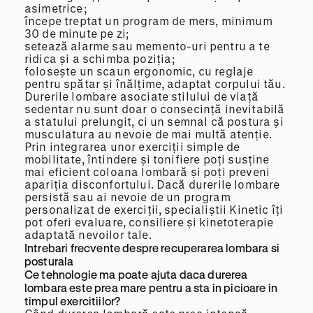
asimetrice;
începe treptat un program de mers, minimum
30 de minute pe zi;
setează alarme sau memento-uri pentru a te
ridica și a schimba poziția;
folosește un scaun ergonomic, cu reglaje
pentru spătar și înălțime, adaptat corpului tău.
Durerile lombare asociate stilului de viață
sedentar nu sunt doar o consecință inevitabilă
a statului prelungit, ci un semnal că postura și
musculatura au nevoie de mai multă atenție.
Prin integrarea unor exerciții simple de
mobilitate, întindere și tonifiere poți susține
mai eficient coloana lombară și poți preveni
apariția disconfortului. Dacă durerile lombare
persistă sau ai nevoie de un program
personalizat de exerciții, specialiștii Kinetic îți
pot oferi evaluare, consiliere și kinetoterapie
adaptată nevoilor tale.
Intrebari frecvente despre recuperarea lombara si
posturala
Ce tehnologie ma poate ajuta daca durerea
lombara este prea mare pentru a sta in picioare in
timpul exercitiilor?