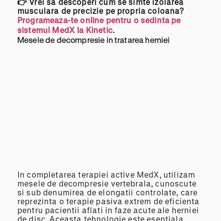
👉 Vrei sa descoperi cum se simte izolarea
musculara
de precizie pe propria coloana?
Programeaza-te online pentru o sedinta pe
sistemul MedX la Kinetic
.
Mesele de decompresie in tratarea herniei
In completarea terapiei active MedX, utilizam
mesele de decompresie vertebrala, cunoscute
si sub denumirea de elongatii controlate, care
reprezinta o terapie pasiva extrem de eficienta
pentru pacientii aflati in faze acute ale herniei
de disc. Aceasta tehnologie este esentiala