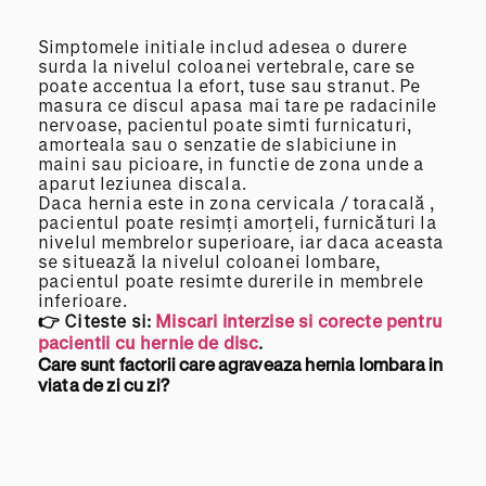
Simptomele initiale includ adesea o durere
surda la nivelul coloanei vertebrale, care se
poate accentua la efort, tuse sau stranut. Pe
masura ce discul apasa mai tare pe radacinile
nervoase, pacientul poate simti furnicaturi,
amorteala sau o senzatie de slabiciune in
maini sau picioare, in functie de zona unde a
aparut leziunea discala.
Daca hernia este in zona cervicala / toracală ,
pacientul poate resimți amorțeli, furnicături la
nivelul membrelor superioare, iar daca aceasta
se situează la nivelul coloanei lombare,
pacientul poate resimte durerile in membrele
inferioare.
👉 Citeste si:
Miscari interzise si corecte pentru
pacientii cu hernie de disc
.
Care sunt factorii care agraveaza hernia lombara in
viata de zi cu zi?