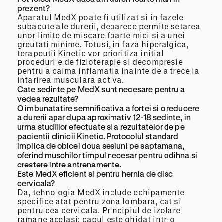
prezent?
Aparatul MedX poate fi utilizat si in fazele
subacute ale durerii, deoarece permite setarea
unor limite de miscare foarte mici si a unei
greutati minime. Totusi, in faza hiperalgica,
terapeutii Kinetic vor prioritiza initial
procedurile de fizioterapie si decompresie
pentru a calma inflamatia inainte de a trece la
intarirea musculara activa.
Cate sedinte pe MedX sunt necesare pentru a
vedea rezultate?
O imbunatatire semnificativa a fortei si o reducere
a durerii apar dupa aproximativ 12-18 sedinte, in
urma studiilor efectuate si a rezultatelor de pe
pacientii clinicii Kinetic. Protocolul standard
implica de obicei doua sesiuni pe saptamana,
oferind muschilor timpul necesar pentru odihna si
crestere intre antrenamente.
Este MedX eficient si pentru hernia de disc
cervicala?
Da, tehnologia MedX include echipamente
specifice atat pentru zona lombara, cat si
pentru cea cervicala. Principiul de izolare
ramane acelasi: capul este ghidat intr-o