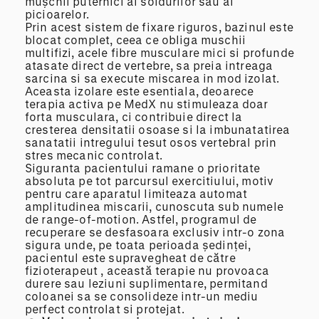
mușchii puternici ai soldurilor sau ai
picioarelor.
Prin acest sistem de fixare riguros, bazinul este
blocat complet, ceea ce obliga muschii
multifizi, acele fibre musculare mici si profunde
atasate direct de vertebre, sa preia intreaga
sarcina si sa execute miscarea in mod izolat.
Aceasta izolare este esentiala, deoarece
terapia activa pe MedX nu stimuleaza doar
forta musculara, ci contribuie direct la
cresterea densitatii osoase si la imbunatatirea
sanatatii intregului tesut osos vertebral prin
stres mecanic controlat.
Siguranta pacientului ramane o prioritate
absoluta pe tot parcursul exercitiului, motiv
pentru care aparatul limiteaza automat
amplitudinea miscarii, cunoscuta sub numele
de range-of-motion. Astfel, programul de
recuperare se desfasoara exclusiv intr-o zona
sigura unde, pe toata perioada ședinței,
pacientul este supravegheat de către
fizioterapeut , această terapie nu provoaca
durere sau leziuni suplimentare, permitand
coloanei sa se consolideze intr-un mediu
perfect controlat si protejat.