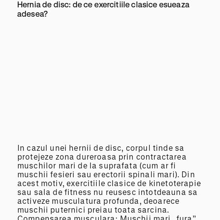
Hernia de disc: de ce exercitiile clasice esueaza
adesea?
In cazul unei hernii de disc, corpul tinde sa
protejeze zona dureroasa prin contractarea
muschilor mari de la suprafata (cum ar fi
muschii fesieri sau erectorii spinali mari). Din
acest motiv, exercitiile clasice de kinetoterapie
sau sala de fitness nu reusesc intotdeauna sa
activeze musculatura profunda, deoarece
muschii puternici preiau toata sarcina.
Compensarea musculara: Muschii mari „fura”