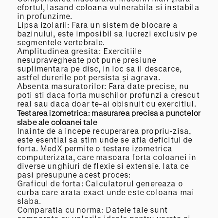
efortul, lasand coloana vulnerabila si instabila
in profunzime.
Lipsa izolarii: Fara un sistem de blocare a
bazinului, este imposibil sa lucrezi exclusiv pe
segmentele vertebrale.
Amplitudinea gresita: Exercitiile
nesupravegheate pot pune presiune
suplimentara pe disc, in loc sa il descarce,
astfel durerile pot persista și agrava.
Absenta masuratorilor: Fara date precise, nu
poti sti daca forta muschilor profunzi a crescut
real sau daca doar te-ai obisnuit cu exercitiul.
Testarea izometrica: masurarea precisa a punctelor
slabe ale coloanei tale
Inainte de a incepe recuperarea propriu-zisa,
este esential sa stim unde se afla deficitul de
forta. MedX permite o testare izometrica
computerizata, care masoara forta coloanei in
diverse unghiuri de flexie si extensie. Iata ce
pasi presupune acest proces:
Graficul de forta: Calculatorul genereaza o
curba care arata exact unde este coloana mai
slaba.
Comparatia cu norma: Datele tale sunt