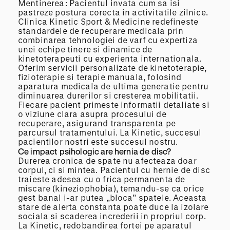
Mentinerea: Pacientul invata cum sa isi
pastreze postura corecta in activitatile zilnice.
Clinica Kinetic Sport & Medicine redefineste
standardele de recuperare medicala prin
combinarea tehnologiei de varf cu expertiza
unei echipe tinere si dinamice de
kinetoterapeuti cu experienta internationala.
Oferim servicii personalizate de kinetoterapie,
fizioterapie si terapie manuala, folosind
aparatura medicala de ultima generatie pentru
diminuarea durerilor si cresterea mobilitatii.
Fiecare pacient primeste informatii detaliate si
o viziune clara asupra procesului de
recuperare, asigurand transparenta pe
parcursul tratamentului. La Kinetic, succesul
pacientilor nostri este succesul nostru.
Ce impact psihologic are hernia de disc?
Durerea cronica de spate nu afecteaza doar
corpul, ci si mintea. Pacientul cu hernie de disc
traieste adesea cu o frica permanenta de
miscare (kineziophobia), temandu-se ca orice
gest banal i-ar putea „bloca” spatele. Aceasta
stare de alerta constanta poate duce la izolare
sociala si scaderea increderii in propriul corp.
La Kinetic, redobandirea fortei pe aparatul