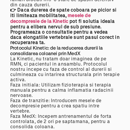
din cauza durerii.
👉 Daca durerea de spate coboara pe picior si
iti limiteaza mobilitatea,
mesele de
decompresie de la Kinetic
pot fi solutia ideala
pentru a elibera nervul de sub presiune.
Programeaza o consultatie pentru a vedea
daca elongatiile vertebrale sunt pasul corect in
recuperarea ta.
Protocolul Kinetic: de la reducerea durerii la
consolidarea coloanei prin MedX
La Kinetic, nu tratam doar imaginea de pe
RMN, ci pacientul in ansamblu. Protocolul
nostru incepe cu faza de control al durerii si
culmineaza cu intarirea structurala prin terapie
activa.
Faza initiala: Utilizam fizioterapia si terapia
manuala pentru a calma inflamatia radacinii
nervoase.
Faza de tranzitie: Introducem mesele de
decompresie pentru a crea spatiu intre
vertebre.
Faza MedX: Incepem antrenamentul de forta
controlata, de 2 ori pe saptamana, pentru a
consolida coloana.