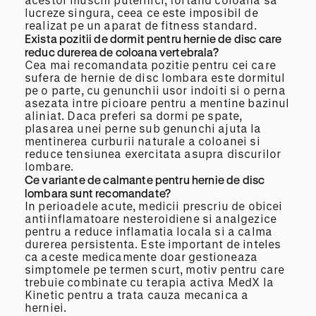
lucreze singura, ceea ce este imposibil de
realizat pe un aparat de fitness standard.
Exista pozitii de dormit pentru hernie de disc care
reduc durerea de coloana vertebrala?
Cea mai recomandata pozitie pentru cei care
sufera de hernie de disc lombara este dormitul
pe o parte, cu genunchii usor indoiti si o perna
asezata intre picioare pentru a mentine bazinul
aliniat. Daca preferi sa dormi pe spate,
plasarea unei perne sub genunchi ajuta la
mentinerea curburii naturale a coloanei si
reduce tensiunea exercitata asupra discurilor
lombare.
Ce variante de calmante pentru hernie de disc
lombara sunt recomandate?
In perioadele acute, medicii prescriu de obicei
antiinflamatoare nesteroidiene si analgezice
pentru a reduce inflamatia locala si a calma
durerea persistenta. Este important de inteles
ca aceste medicamente doar gestioneaza
simptomele pe termen scurt, motiv pentru care
trebuie combinate cu terapia activa MedX la
Kinetic pentru a trata cauza mecanica a
herniei.