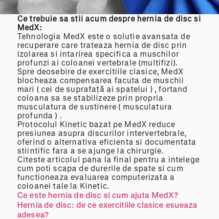
C
e trebuie sa stii acum despre hernia de disc
si
MedX:
Tehnologia MedX este o solutie avansata de
recuperare care trateaza hernia de disc prin
izolarea si intarirea specifica a muschilor
profunzi ai coloanei vertebrale (multifizi).
Spre deosebire de exercitiile clasice, MedX
blocheaza compensarea facuta de muschii
mari ( cei de suprafață ai spatelui ) , fortand
coloana sa se stabilizeze prin propria
musculatura de sustinere ( musculatura
profunda ) .
Protocolul Kinetic bazat pe MedX reduce
presiunea asupra discurilor intervertebrale,
oferind o alternativa eficienta si documentata
stiintific fara a se ajunge la chirurgie.
Citeste articolul pana la final pentru a intelege
cum poti scapa de durerile de spate si cum
functioneaza evaluarea computerizata a
coloanei tale la Kinetic.
Ce este hernia de disc si cum ajuta MedX?
Hernia de disc: de ce exercitiile clasice esueaza
adesea?