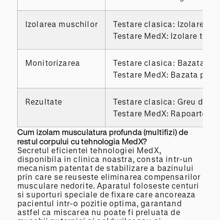
Izolarea muschilor
Testare clasica: Izolarea mu
Testare MedX: Izolare total
Monitorizarea
Testare clasica: Bazata pe 
Testare MedX: Bazata pe cu
Rezultate
Testare clasica: Greu de cu
Testare MedX: Rapoarte gra
Cum izolam musculatura profunda (multifizi) de
restul corpului cu tehnologia MedX?
Secretul eficientei tehnologiei MedX,
disponibila in clinica noastra, consta intr-un
mecanism patentat de stabilizare a bazinului
prin care se reuseste eliminarea compensarilor
musculare nedorite. Aparatul foloseste centuri
si suporturi speciale de fixare care ancoreaza
pacientul intr-o pozitie optima, garantand
astfel ca miscarea nu poate fi preluata de