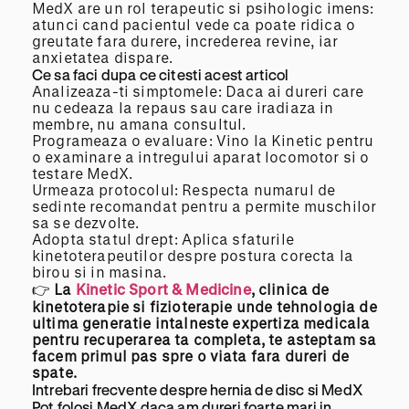
MedX are un rol terapeutic si psihologic imens:
atunci cand pacientul vede ca poate ridica o
greutate fara durere, increderea revine, iar
anxietatea dispare.
Ce sa faci dupa ce citesti acest articol
Analizeaza-ti simptomele: Daca ai dureri care
nu cedeaza la repaus sau care iradiaza in
membre, nu amana consultul.
Programeaza o evaluare: Vino la Kinetic pentru
o examinare a intregului aparat locomotor si o
testare MedX.
Urmeaza protocolul: Respecta numarul de
sedinte recomandat pentru a permite muschilor
sa se dezvolte.
Adopta statul drept: Aplica sfaturile
kinetoterapeutilor despre postura corecta la
birou si in masina.
👉
La
Kinetic Sport & Medicine
, clinica de
kinetoterapie si fizioterapie unde tehnologia de
ultima generatie intalneste expertiza medicala
pentru recuperarea ta completa, te asteptam sa
facem primul pas spre o viata
fara
dureri de
spate.
Intrebari frecvente despre hernia de disc si MedX
Pot folosi MedX daca am dureri foarte mari in