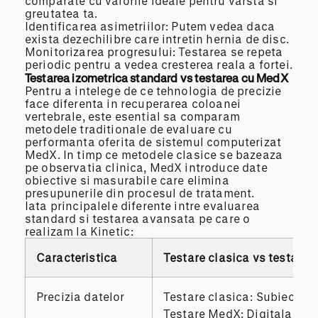
comparate cu valorile ideale pentru varsta si
greutatea ta.
Identificarea asimetriilor: Putem vedea daca
exista dezechilibre care intretin hernia de disc.
Monitorizarea progresului: Testarea se repeta
periodic pentru a vedea cresterea reala a fortei.
Testarea izometrica standard vs testarea cu MedX
Pentru a intelege de ce tehnologia de precizie
face diferenta in recuperarea coloanei
vertebrale, este esential sa comparam
metodele traditionale de evaluare cu
performanta oferita de sistemul computerizat
MedX. In timp ce metodele clasice se bazeaza
pe observatia clinica, MedX introduce date
obiective si masurabile care elimina
presupunerile din procesul de tratament.
Iata principalele diferente intre evaluarea
standard si testarea avansata pe care o
realizam la Kinetic:
Caracteristica
Testare
clasica
vs testare
Precizia datelor
Testare clasica: Subiectiva
Testare MedX: Digitala (senz