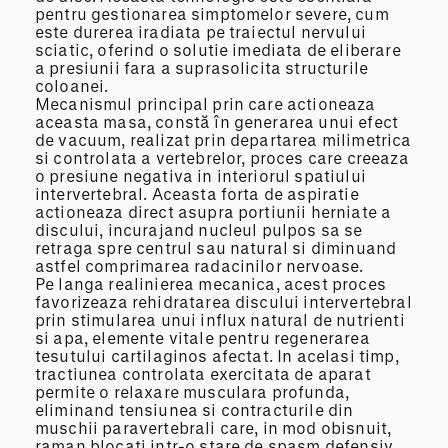
pentru gestionarea simptomelor severe, cum
este durerea iradiata pe traiectul nervului
sciatic, oferind o solutie imediata de eliberare
a presiunii fara a suprasolicita structurile
coloanei.
Mecanismul principal prin care actioneaza
aceasta masa, constă în generarea unui efect
de vacuum, realizat prin departarea milimetrica
si controlata a vertebrelor, proces care creeaza
o presiune negativa in interiorul spatiului
intervertebral. Aceasta forta de aspiratie
actioneaza direct asupra portiunii herniate a
discului, incurajand nucleul pulpos sa se
retraga spre centrul sau natural si diminuand
astfel comprimarea radacinilor nervoase.
Pe langa realinierea mecanica, acest proces
favorizeaza rehidratarea discului intervertebral
prin stimularea unui influx natural de nutrienti
si apa, elemente vitale pentru regenerarea
tesutului cartilaginos afectat. In acelasi timp,
tractiunea controlata exercitata de aparat
permite o relaxare musculara profunda,
eliminand tensiunea si contracturile din
muschii paravertebrali care, in mod obisnuit,
raman blocati intr-o stare de spasm defensiv