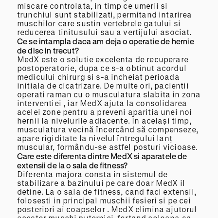
miscare controlata, in timp ce umerii si
trunchiul sunt stabilizati, permitand intarirea
muschilor care sustin vertebrele gatului si
reducerea tinitusului sau a vertijului asociat.
Ce se intampla daca am deja o operatie de hernie
de disc in trecut?
MedX este o solutie excelenta de recuperare
postoperatorie, dupa ce s-a obtinut acordul
medicului chirurg si s-a incheiat perioada
initiala de cicatrizare. De multe ori, pacientii
operati raman cu o musculatura slabita in zona
interventiei , iar MedX ajuta la consolidarea
acelei zone pentru a preveni aparitia unei noi
hernii la nivelurile adiacente. În același timp,
musculatura vecină încercând să compenseze,
apare rigiditate la nivelul întregului lanț
muscular, formându-se astfel posturi vicioase.
Care este diferenta dintre MedX si aparatele de
extensii de la o sala de fitness?
Diferenta majora consta in sistemul de
stabilizare a bazinului pe care doar MedX il
detine. La o sala de fitness, cand faci extensii,
folosesti in principal muschii fesieri si pe cei
posteriori ai coapselor . MedX elimina ajutorul
acestor muschi puternici, fortand coloana sa