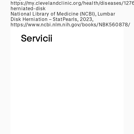
https://my.clevelandclinic.org/health/diseases/127
herniated-disk
National Library of Medicine (NCBI), Lumbar
Disk Herniation – StatPearls, 2023,
https://www.ncbi.nlm.nih.gov/books/NBK560878/
Servicii
M
a
s
a
j
D
e
e
p
T
is