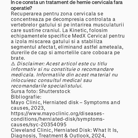
In ce consta un tratament de hernie cervicala fara
operatie?
Recuperarea pentru zona cervicala se
concentreaza pe decompresia controlata a
vertebrelor gatului si pe intarirea musculaturii
care sustine craniul. La Kinetic, folosim
echipamentele specifice MedX Cervical pentru
a izola miscarea gatului si a stabiliza
segmentul afectat, eliminand astfel ameteala,
durerile de cap si amortelile care coboara pe
brate.
⚠️
Disclaimer: Acest articol este cu titlu
informativ si nu constituie o recomandare
medicala.
Informatiile
din acest material nu
inlocuiesc
consultul medical sau
recomandarile
specialistului.
Sursa foto: Shutterstock
Bibliografie:
Mayo Clinic, Herniated disk – Symptoms and
causes, 2023,
https://www.mayoclinic.org/diseases-
conditions/herniated-disk/symptoms-
causes/syc-20354095
Cleveland Clinic, Herniated Disk: What It Is,
Diagnosis, Treatment & Outlook, 2024,