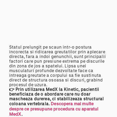
Statul prelungit pe scaun intr-o postura
incorecta si ridicarea greutatilor prin aplecare
directa, fara a indoi genunchii, sunt principalii
factori care pun presiune extrema pe discurile
din zona de jos a spatelui. Lipsa unei
musculaturi profunde dezvoltate face ca
intreaga greutate a corpului sa fie sustinuta
direct de structura osoasa si discuri, grabind
procesul de uzura.
👉 Prin utilizarea MedX la Kinetic,
pacientii
beneficiaza
de o abordare care nu doar
mascheaza durerea, ci stabilizeaza structural
coloana
vertebrala
.
Descopera mai multe
despre ce presupune procedura cu aparatul
MedX
.