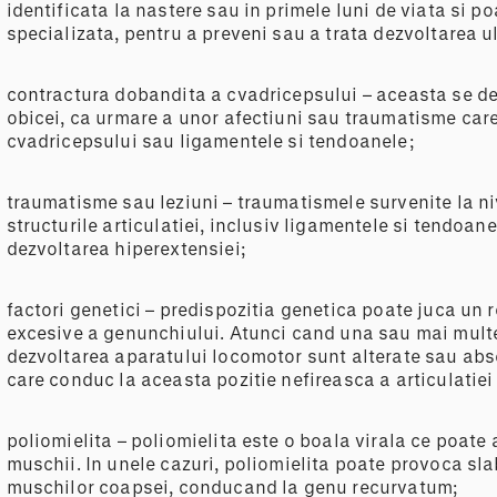
identificata la nastere sau in primele luni de viata si 
specializata, pentru a preveni sau a trata dezvoltarea 
contractura dobandita a cvadricepsului – aceasta se dez
obicei, ca urmare a unor afectiuni sau traumatisme ca
cvadricepsului sau ligamentele si tendoanele;
traumatisme sau leziuni – traumatismele survenite la ni
structurile articulatiei, inclusiv ligamentele si tendoanel
dezvoltarea hiperextensiei;
factori genetici – predispozitia genetica poate juca un r
excesive a genunchiului. Atunci cand una sau mai mult
dezvoltarea aparatului locomotor sunt alterate sau abs
care conduc la aceasta pozitie nefireasca a articulatiei
poliomielita – poliomielita este o boala virala ce poate 
muschii. In unele cazuri, poliomielita poate provoca sla
muschilor coapsei, conducand la genu recurvatum;