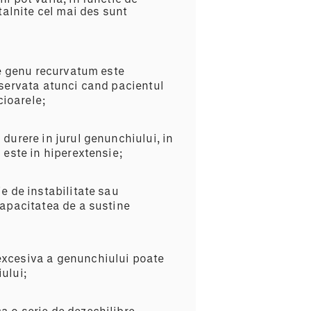
ntalnite cel mai des sunt
le genu recurvatum este
bservata atunci cand pacientul
cioarele;
durere in jurul genunchiului, in
 este in hiperextensie;
e de instabilitate sau
capacitatea de a sustine
a excesiva a genunchiului poate
ului;
 o serie de dezechilibre