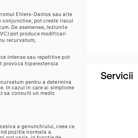
ndromul Ehlers-Danlos sau alte
 conjunctive, pot creste riscul
atum. De asemenea, leziunile
AVC) pot produce modificari
enu recurvatum;
zice intense sau repetitive pot
ot provoca hiperextensia
Servicii
recurvatum pentru a determina
e. In cazul in care ai simptome
at sa consulti un medic
cesiva a genunchiului, ceea ce
nd pozitia normala a
i pot varia, in functie de