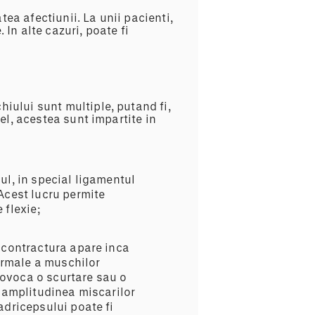
a afectiunii. La unii pacienti,
. In alte cazuri, poate fi
iului sunt multiple, putand fi,
el, acestea sunt impartite in
ul, in special ligamentul
. Acest lucru permite
 flexie;
 contractura apare inca
normale a muschilor
provoca o scurtare sau o
a amplitudinea miscarilor
adricepsului poate fi