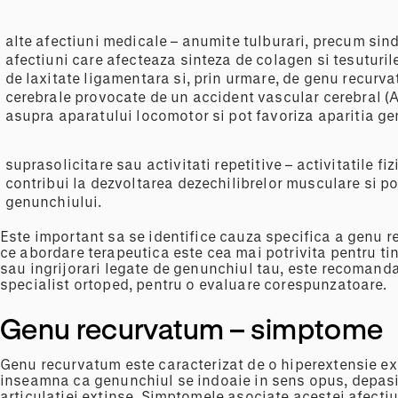
alte afectiuni medicale – anumite tulburari, precum si
afectiuni care afecteaza sinteza de colagen si tesuturile
de laxitate ligamentara si, prin urmare, de genu recurv
cerebrale provocate de un accident vascular cerebral (
asupra aparatului locomotor si pot favoriza aparitia g
suprasolicitare sau activitati repetitive – activitatile fi
contribui la dezvoltarea dezechilibrelor musculare si p
genunchiului.
Este important sa se identifice cauza specifica a genu 
ce abordare terapeutica este cea mai potrivita pentru tin
sau ingrijorari legate de genunchiul tau, este recomand
specialist ortoped, pentru o evaluare corespunzatoare.
Genu recurvatum – simptome
Genu recurvatum este caracterizat de o hiperextensie ex
inseamna ca genunchiul se indoaie in sens opus, depasi
articulatiei extinse. Simptomele asociate acestei afectiun