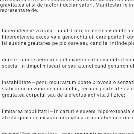
gravitatea ei si de factorii declansatori. Manifestarile i
reprezentate de:
hiperextensie vizibila – unul dintre semnele evidente a
hiperextensia excesiva a genunchiului, care poate fi o
isi sustine greutatea pe picioare sau cand isi intinde pi
durere – unele persoane pot experimenta disconfort sau 
special in timpul miscarilor sau atunci cand genunchiul
instabilitate – genu recurvatum poate provoca o senzati
slabiciune in zona genunchiului, ceea ce poate afecta 
greutatea corpului sau de a efectua activitati fizice;
limitarea mobilitatii – in cazurile severe, hiperextensi
afecta gama de miscare normala a articulatiei genunchi
dezechilibre musculare – genu recurvatum poate provoca