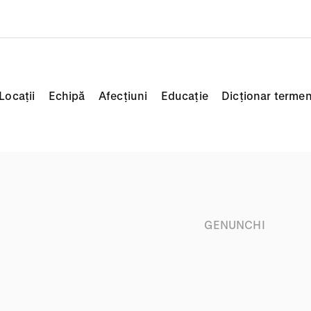
Locații
Echipă
Afecțiuni
Educație
Dicționar termen
GENUNCHI