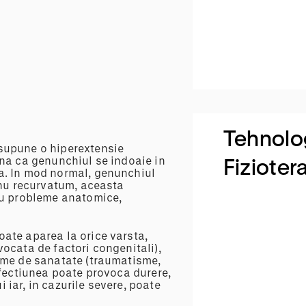
Tehnolo
supune o hiperextensie
mna ca genunchiul se indoaie in
Fizioter
a. In mod normal, genunchiul
enu recurvatum, aceasta
cu probleme anatomice,
ate aparea la orice varsta,
ocata de factori congenitali),
eme de sanatate (traumatisme,
Afectiunea poate provoca durere,
i iar, in cazurile severe, poate