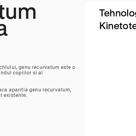
atum
Tehnolo
a
Kinetot
chiului, genu recurvatum este o
ndul copiilor si al
oaca aparitia genu recurvatum,
t existente.