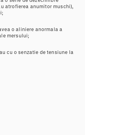
au atrofierea anumitor muschi),
i;
avea o aliniere anormala a
ale mersului;
sau cu o senzatie de tensiune la