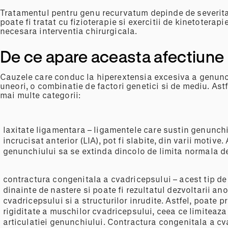
Tratamentul pentru genu recurvatum depinde de severitate
poate fi tratat cu fizioterapie si exercitii de kinetoterapie
necesara interventia chirurgicala.
De ce apare aceasta afectiune
Cauzele care conduc la hiperextensia excesiva a genunch
uneori, o combinatie de factori genetici si de mediu. Astf
mai multe categorii:
laxitate ligamentara – ligamentele care sustin genunchi
incrucisat anterior (LIA), pot fi slabite, din varii motive
genunchiului sa se extinda dincolo de limita normala de
contractura congenitala a cvadricepsului – acest tip de
dinainte de nastere si poate fi rezultatul dezvoltarii a
cvadricepsului si a structurilor inrudite. Astfel, poate 
rigiditate a muschilor cvadricepsului, ceea ce limiteaz
articulatiei genunchiului. Contractura congenitala a cv