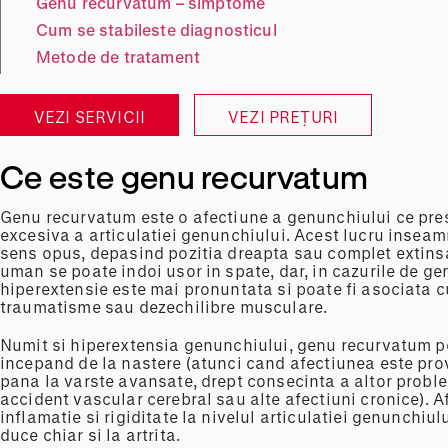
Genu recurvatum – simptome
Cum se stabileste diagnosticul
Metode de tratament
VEZI SERVICII
VEZI PREȚURI
Ce este genu recurvatum
Genu recurvatum este o afectiune a genunchiului ce pre
excesiva a articulatiei genunchiului. Acest lucru insea
sens opus, depasind pozitia dreapta sau complet extins
uman se poate indoi usor in spate, dar, in cazurile de g
hiperextensie este mai pronuntata si poate fi asociata 
traumatisme sau dezechilibre musculare.
Numit si hiperextensia genunchiului, genu recurvatum po
incepand de la nastere (atunci cand afectiunea este prov
pana la varste avansate, drept consecinta a altor probl
accident vascular cerebral sau alte afectiuni cronice). 
inflamatie si rigiditate la nivelul articulatiei genunchiulu
duce chiar si la artrita.