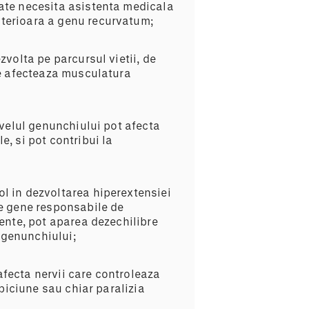
poate necesita asistenta medicala
ulterioara a genu recurvatum;
volta pe parcursul vietii, de
re afecteaza musculatura
velul genunchiului pot afecta
e, si pot contribui la
ol in dezvoltarea hiperextensiei
e gene responsabile de
ente, pot aparea dezechilibre
 genunchiului;
afecta nervii care controleaza
biciune sau chiar paralizia