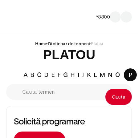
*8800
Home
Dicționar de termeni
Platou
PLATOU
A
B
C
D
E
F
G
H
I
J
K
L
M
N
O
P
Cauta
Solicită programare