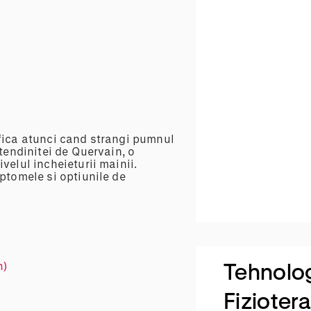
ifica atunci cand strangi pumnul
 tendinitei de Quervain, o
velul incheieturii mainii.
mptomele si optiunile de
Tehnolo
n)
Fizioter