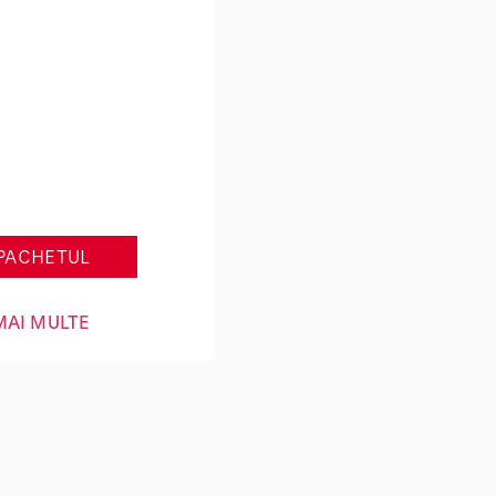
10 sedinte
rapie si
netoterapie
PACHETUL
MAI MULTE