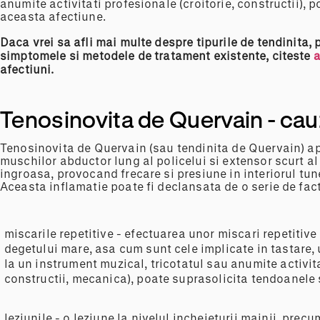
anumite activitati profesionale (croitorie, constructii), p
aceasta afectiune.
Daca vrei sa afli mai multe despre tipurile de tendinita,
simptomele si metodele de tratament existente, citeste
a
afectiuni.
Tenosinovita de Quervain - ca
Tenosinovita de Quervain (sau tendinita de Quervain) a
muschilor abductor lung al policelui si extensor scurt al
ingroasa, provocand frecare si presiune in interiorul tune
Aceasta inflamatie poate fi declansata de o serie de facto
miscarile repetitive - efectuarea unor miscari repetitive 
degetului mare, asa cum sunt cele implicate in tastare, 
la un instrument muzical, tricotatul sau anumite activita
constructii, mecanica), poate suprasolicita tendoanele s
leziunile - o leziune la nivelul incheieturii mainii, prec