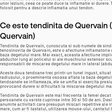
unor leziuni, ceea ce poate duce la inflamatie si durere.
folosit pentru a descrie inflamatia unui tendon.
Ce este tendinita de Quervain 
Quervain)
Tendinita de Quervain, cunoscuta si sub numele de sin
tenosinovita de Quervain, este o afectiune inflamatorie 
baza degetului mare. Mai exact, aceasta afectiune impl
abductor lung al policelui si ale muschiului extensor scur
responsabili de miscarea degetului mare in lateral (abdu
Aceste doua tendoane trec printr-un tunel ingust, situat l
radiusului, o proeminenta osoasa aflata la baza degetul
tendoanele se inflameaza, ele se umfla si exercita presi
provocand durere si dificultati la miscarea degetului ma
Tendinita de Quervain este mai frecventa la femei decat l
persoanele cu varste cuprinse intre 30 si 50 de ani. Des
anumite activitati care presupun miscari repetitive ale in
mare, cum ar fi tastatul, utilizarea mouse-ului, cantatul