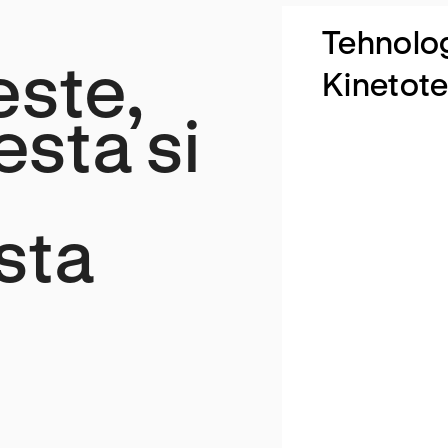
Tehnolo
este,
Kinetote
sta si
sta