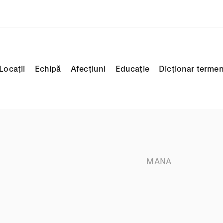
Locații
Echipă
Afecțiuni
Educație
Dicționar termen
MANA