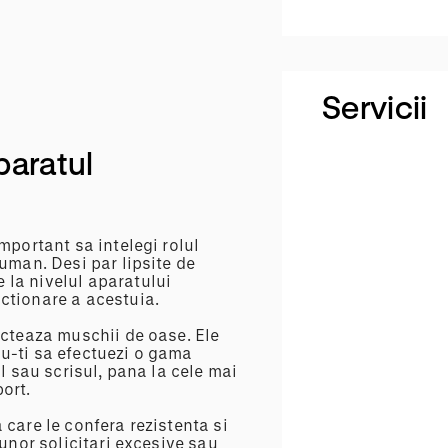
Servicii
paratul
Kineto
mportant sa intelegi rolul
uman. Desi par lipsite de
 la nivelul aparatului
ctionare a acestuia.
ecteaza muschii de oase. Ele
Fiziot
u-ti sa efectuezi o gama
l sau scrisul, pana la cele mai
ort.
care le confera rezistenta si
 unor solicitari excesive sau