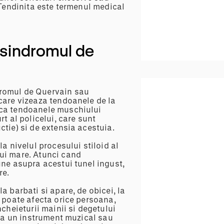
 Tendinita este termenul medical
Terap
(sindromul de
dromul de Quervain sau
care vizeaza tendoanele de la
ica tendoanele muschiului
t al policelui, care sunt
ctie) si de extensia acestuia.
a nivelul procesului stiloid al
ui mare. Atunci cand
une asupra acestui tunel ingust,
re.
a barbati si apare, de obicei, la
i poate afecta orice persoana,
cheieturii mainii si degetului
 la un instrument muzical sau