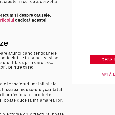
ot creste riscul de a dezvolta
 precum si despre cauzele,
rticolul
dedicat acestei
Pachet 
kinetote
hidroki
uze
pare atunci cand tendoanele
 policelui se inflameaza si se
CERE 
lului fibros prin care trec.
ri, printre care:
AFLĂ 
ale incheieturii mainii si ale
utilizarea mouse-ului, cantatul
ti profesionale (croitorie,
i poate duce la inflamarea lor;
um o entorsa ori o fractura, poate