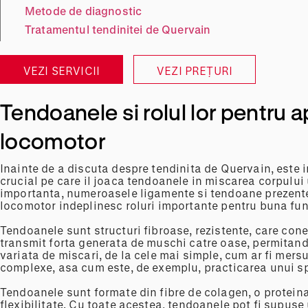
Metode de diagnostic
Tratamentul tendinitei de Quervain
VEZI SERVICII
VEZI PREȚURI
Tendoanele si rolul lor pentru a
locomotor
Inainte de a discuta despre tendinita de Quervain, este i
crucial pe care il joaca tendoanele in miscarea corpului 
importanta, numeroasele ligamente si tendoane prezente
locomotor indeplinesc roluri importante pentru buna fun
Tendoanele sunt structuri fibroase, rezistente, care con
transmit forta generata de muschi catre oase, permitand
variata de miscari, de la cele mai simple, cum ar fi mersu
complexe, asa cum este, de exemplu, practicarea unui sp
Tendoanele sunt formate din fibre de colagen, o proteina 
flexibilitate. Cu toate acestea, tendoanele pot fi supuse