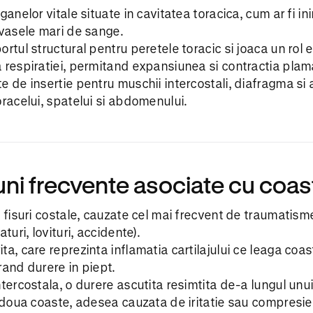
ganelor vitale situate in cavitatea toracica, cum ar fi in
 vasele mari de sange.
rtul structural pentru peretele toracic si joaca un rol e
 respiratiei, permitand expansiunea si contractia plama
 de insertie pentru muschii intercostali, diafragma si a
oracelui, spatelui si abdomenului.
uni frecvente asociate cu coas
u fisuri costale, cauzate cel mai frecvent de traumatism
aturi, lovituri, accidente).
a, care reprezinta inflamatia cartilajului ce leaga coas
rand durere in piept.
ntercostala, o durere ascutita resimtita de-a lungul unu
e doua coaste, adesea cauzata de iritatie sau compresie