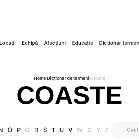
Locații
Echipă
Afecțiuni
Educație
Dicționar termen
Home
Dicționar de termeni
Coaste
COASTE
N
O
P
Q
R
S
T
U
V
W
X
Y
Z