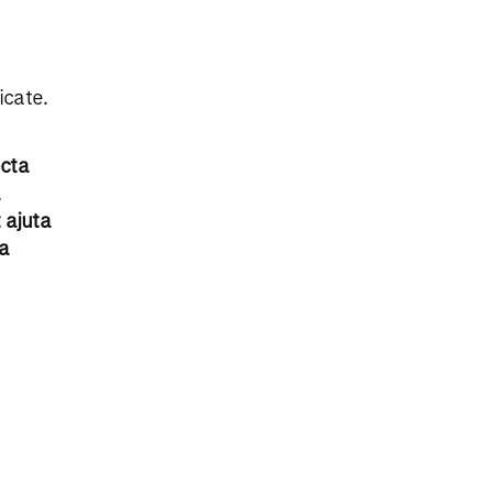
icate.
ecta
a
 ajuta
na