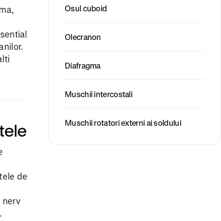
Osul cuboid
ima,
sential
Olecranon
nilor.
lti
Diafragma
Muschii intercostali
Muschii rotatori externi ai soldului
tele
e
tele de
i nerv
.