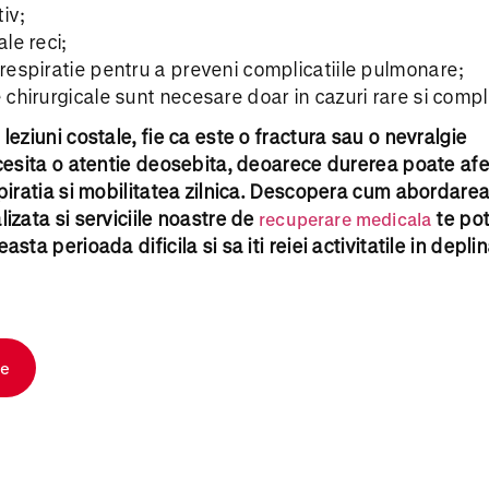
iv;
ale reci;
e respiratie pentru a preveni complicatiile pulmonare;
e chirurgicale sunt necesare doar in cazuri rare si compl
leziuni costale, fie ca este o fractura sau o nevralgie
cesita o atentie deosebita, deoarece durerea poate af
piratia si mobilitatea zilnica. Descopera cum abordare
izata si serviciile noastre de
te pot
recuperare medicala
sta perioada dificila si sa iti reiei activitatile in depli
te