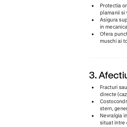
Protectia or
plamanii si
Asigura supo
in mecanica
Ofera puncte
muschi ai t
3. Afecti
Fracturi sa
directe (caz
Costocondrit
stern, gene
Nevralgia i
situat intr