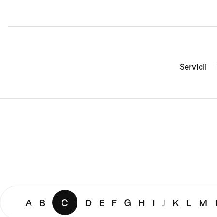
Servicii
A
B
C
D
E
F
G
H
I
J
K
L
M