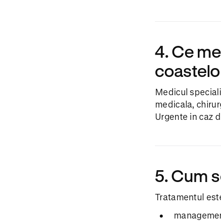
4. Ce me
coastelo
Medicul special
medicala, chirur
Urgente in caz 
5. Cum se
Tratamentul est
managementu