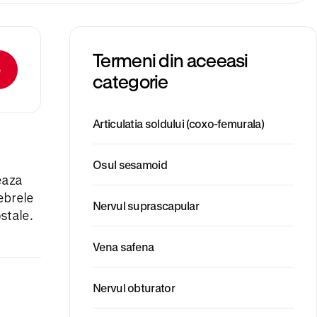
Termeni din aceeasi
e
categorie
Articulatia soldului (coxo-femurala)
Osul sesamoid
eaza
ebrele
Nervul suprascapular
ostale.
Vena safena
Nervul obturator