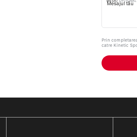
MESAJ
Prin completarea
catre Kinetic Sp