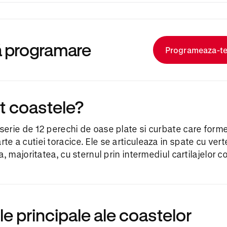
tă programare
Programeaza-t
nt coastele?
serie de 12 perechi de oase plate si curbate care form
te a cutiei toracice. Ele se articuleaza in spate cu vert
ta, majoritatea, cu sternul prin intermediul cartilajelor c
ile principale ale coastelor