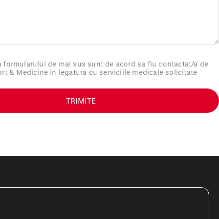
 formularului de mai sus sunt de acord sa fiu contactat/a de
ort & Medicine in legatura cu serviciile medicale solicitate
TRIMITE