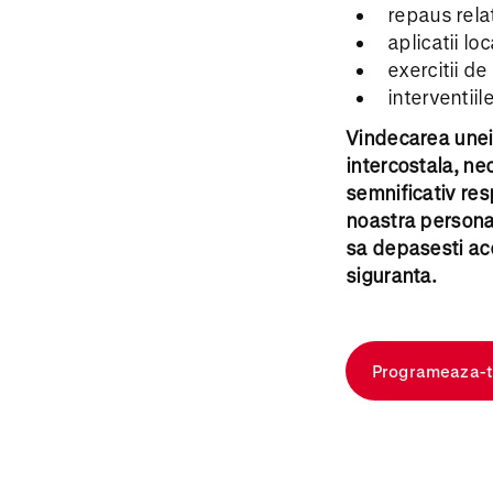
repaus relat
aplicatii loc
exercitii d
interventiil
Vindecarea unei 
intercostala, ne
semnificativ res
noastra personal
sa depasesti acea
siguranta.
Programeaza-