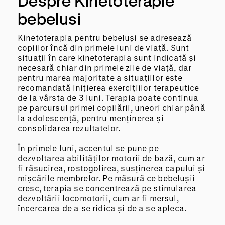
Despre Kinetoterapie
bebelusi
Kinetoterapia pentru bebeluși se adresează
copiilor încă din primele luni de viață. Sunt
situații în care kinetoterapia sunt indicată și
necesară chiar din primele zile de viață, dar
pentru marea majoritate a situațiilor este
recomandată inițierea exercițiilor terapeutice
de la vârsta de 3 luni. Terapia poate continua
pe parcursul primei copilării, uneori chiar până
la adolescență, pentru menținerea și
consolidarea rezultatelor.
În primele luni, accentul se pune pe
dezvoltarea abilităților motorii de bază, cum ar
fi răsucirea, rostogolirea, susținerea capului și
mișcările membrelor. Pe măsură ce bebelușii
cresc, terapia se concentrează pe stimularea
dezvoltării locomotorii, cum ar fi mersul,
încercarea de a se ridica și de a se apleca.