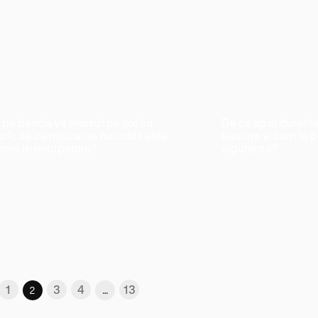
 pe banda vs mersul pe sol cu
De ce apar durerile
®: de ce miscarea naturala este
sarcina si cum le p
oara in recuperare?
siguranta?
1
3
4
13
2
…