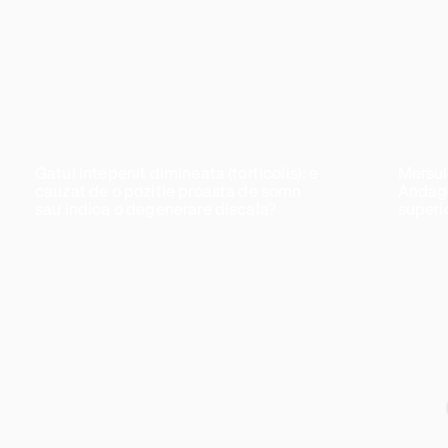
Gatul intepenit dimineata (torticolis): e
Mersul
cauzat de o pozitie proasta de somn
Andago
sau indica o degenerare discala?
superi