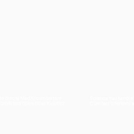
de disc si MedX: cum tratam
Sciatica sau simpla
rerii fara operatie la Kinetic?
Cum faci diferenta 