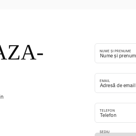
AZA-
NUME ȘI PRENUME
*
EMAIL
*
in
TELEFON
*
SEDIU
*