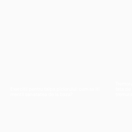
Tremoru
Exercitii pentru talpa piciorului: cum sa iti
fata de
mentii sanatatea de la baza?
tremura