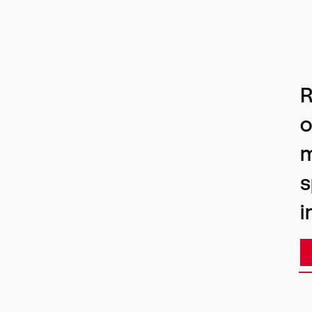
R
o
m
s
i