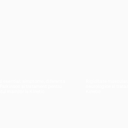
l esential: simptome, diferenta
Rigiditate muscular
 Parkinson si tratament pentru
neurologice si trata
tul mainilor la Kinetic
Kinetic