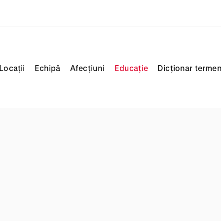
Locații
Echipă
Afecțiuni
Educație
Dicționar termen