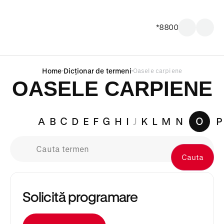
*8800
Home
Dicționar de termeni
Oasele carpiene
OASELE CARPIENE
A
B
C
D
E
F
G
H
I
J
K
L
M
N
O
P
Cauta
Solicită programare