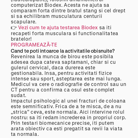
computerizat Biodex. Acesta ne ajuta sa
comparam forta dintre bratul stang si cel drept
si sa echilibram musculatura centurii
scapulare.
👉
Vezi cum te ajuta testarea Biodex
sa iti
recapeti forta musculara si functionalitatea
bratelor!
PROGRAMEAZĂ-TE
Cand te poti intoarce la activitatile obisnuite?
Revenirea la munca de birou este posibila
adesea dupa cateva saptamani, chiar si cu
gulerul cervical, daca durerea este
gestionabila. Insa, pentru activitati fizice
intense sau sport, asteptarea este mai lunga.
Medicul va cere o radiografie de control sau un
CT pentru a confirma ca osul este complet
sudat.
Impactul psihologic al unei fracturi de coloana
este semnificativ. Frica de a te misca, de a nu
„strica” ceva, este normala. Aici intervine rolul
nostru: sa iti redam increderea in propriul corp.
Prin testari biomecanice precise, iti putem
arata obiectiv ca esti pregatit sa revii la viata
ta normala.