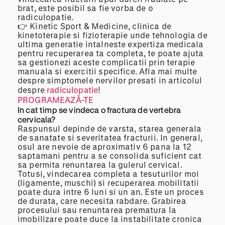
brat, este posibil sa fie vorba de o
radiculopatie.
👉 Kinetic Sport & Medicine, clinica de
kinetoterapie si fizioterapie unde tehnologia de
ultima generatie intalneste expertiza medicala
pentru recuperarea ta completa, te poate ajuta
sa gestionezi aceste complicatii prin terapie
manuala si exercitii specifice. Afla mai multe
despre simptomele nervilor presati in articolul
despre
radiculopatie
!
PROGRAMEAZĂ-TE
In cat timp se vindeca o fractura de vertebra
cervicala?
Raspunsul depinde de varsta, starea generala
de sanatate si severitatea fracturii. In general,
osul are nevoie de aproximativ 6 pana la 12
saptamani pentru a se consolida suficient cat
sa permita renuntarea la gulerul cervical.
Totusi, vindecarea completa a tesuturilor moi
(ligamente, muschi) si recuperarea mobilitatii
poate dura intre 6 luni si un an. Este un proces
de durata, care necesita rabdare. Grabirea
procesului sau renuntarea prematura la
imobilizare poate duce la instabilitate cronica