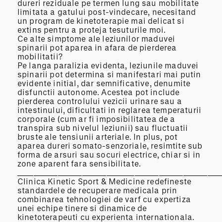
dureri reziduale pe termen lung sau mobilitate
limitata a gatului post-vindecare, necesitand
un program de kinetoterapie mai delicat si
extins pentru a proteja tesuturile moi.
Ce alte simptome ale leziunilor maduvei
spinarii pot aparea in afara de pierderea
mobilitatii?
Pe langa paralizia evidenta, leziunile maduvei
spinarii pot determina si manifestari mai putin
evidente initial, dar semnificative, denumite
disfunctii autonome. Acestea pot include
pierderea controlului vezicii urinare sau a
intestinului, dificultati in reglarea temperaturii
corporale (cum ar fi imposibilitatea de a
transpira sub nivelul leziunii) sau fluctuatii
bruste ale tensiunii arteriale. In plus, pot
aparea dureri somato-senzoriale, resimtite sub
forma de arsuri sau socuri electrice, chiar si in
zone aparent fara sensibilitate.
__________________________________________________
Clinica Kinetic Sport & Medicine redefineste
standardele de recuperare medicala prin
combinarea tehnologiei de varf cu expertiza
unei echipe tinere si dinamice de
kinetoterapeuti cu experienta internationala.