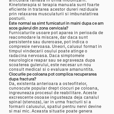
Kinetoterapia si terapia manuala sunt foarte
eficiente in tratarea acestor dureri reziduale
prin relaxarea musculaturii si imbunatatirea
posturii.
Este normal sa simt furnicaturi in maini dupa ce am
scos gulerul din zona cervicala?
Furnicaturile usoare pot aparea in perioada de
reacomodare la miscare, dar daca sunt
persistente sau dureroase, pot indica o
compresie nervoasa. Uneori, calusul format in
timpul vindecarii osului poate atinge o
radacina nervoasa. Daca simptomele
neurologice reapar sau se agraveaza dupa
scoaterea gulerului, este necesar un nou
consult medical si o evaluare amanuntita.
Ciocurile pe coloana pot complica recuperarea
dupa fractura?
Da, existenta anterioara a osteofitelor,
cunoscute popular drept ciocuri pe coloana,
ingreuneaza procesul de reabilitare. Aceste
excrescente osoase ingusteaza deja canalul
spinal (stenoza), iar in urma fracturii si a
formarii calusului, spatiul pentru nervi devine
si mai mic. Aceasta situatie poate genera