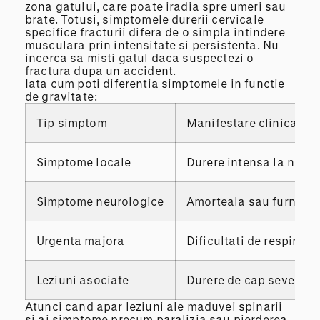
zona gatului, care poate iradia spre umeri sau
brate. Totusi, simptomele durerii cervicale
specifice fracturii difera de o simpla intindere
musculara prin intensitate si persistenta. Nu
incerca sa misti gatul daca suspectezi o
fractura dupa un accident.
Iata cum poti diferentia simptomele in functie
de gravitate:
Tip simptom
Manifestare clinica
Simptome locale
Durere intensa la nivelu
Simptome neurologice
Amorteala sau furnicatur
Urgenta majora
Dificultati de respirati
Leziuni asociate
Durere de cap severa, a
Atunci cand apar leziuni ale maduvei spinarii
si ai simptome precum paralizia sau pierderea