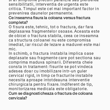
sensibilitatii, interventia de urgenta este
critica. Timpul este cel mai important factor in
prevenirea daunelor permanente.
Ce inseamna fisura la coloana versus fractura
completa?
O fisura este, tehnic, tot o fractura, dar fara
deplasarea fragmentelor osoase. Aceasta este
de obicei o fractura stabila, ceea ce inseamna
ca structura coloanei nu este compromisa
imediat, iar riscul de lezare a maduvei este mai
mic.
In schimb, o fractura instabila implica oase
deplasate sau fragmente care pot sectiona sau
comprima maduva spinarii. Diferenta cheie
consta in tratament: fisurile se pot vindeca
adesea doar cu imobilizare intr-un guler
cervical rigid, in timp ce fracturile instabile
necesita aproape intotdeauna interventie
chirurgicala pentru fixare. Indiferent de tip,
monitorizarea medicala este obligatorie.
Cum se diagnosticheaza o fractura de coloana
cervicala?