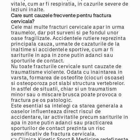
vitale, cum ar fi respiratia, in cazurile severe de
leziuni inalte.
Care sunt cauzele frecvente pentru fractura
cervicala?
Cele mai multe fracturi cervicale apar in urma
traumelor, dar pot surveni si pe fondul unor
oase fragilizate. Accidentele rutiere reprezinta
principala cauza, urmate de cazaturile de la
inaltime si accidentele sportive, cum ar fi
sariturile in apa in zone putin adanci sau
sporturile de contact.
Nu toate fracturile cervicale sunt cauzate de
traumatisme violente. Odata cu inaintarea in
varsta, formarea de osteofite (ciocuri osoase)
si osteoporoza pot slabi structura vertebrelor.
In astfel de situatii, chiar si un traumatism
minor sau o miscare brusca poate provoca o
fractura pe os patologic.
Este esential sa intelegi ca starea generala a
oaselor influenteaza direct riscul de
accidentare, iar activitatile precum sariturile in
apa in zone putin adanci sau practicarea
sporturilor de contact prezinta un risc
semnificativ de fractura cervicala.
👉 Clinica Kinetic Sport & Medicine redefineste