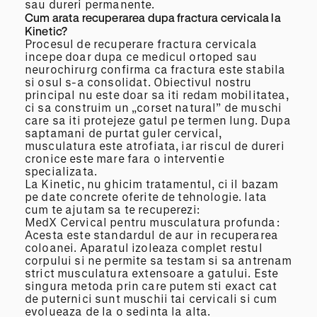
sau dureri permanente.
Cum arata recuperarea dupa fractura cervicala la
Kinetic?
Procesul de recuperare fractura cervicala
incepe doar dupa ce medicul ortoped sau
neurochirurg confirma ca fractura este stabila
si osul s-a consolidat. Obiectivul nostru
principal nu este doar sa iti redam mobilitatea,
ci sa construim un „corset natural” de muschi
care sa iti protejeze gatul pe termen lung. Dupa
saptamani de purtat guler cervical,
musculatura este atrofiata, iar riscul de dureri
cronice este mare fara o interventie
specializata.
La Kinetic, nu ghicim tratamentul, ci il bazam
pe date concrete oferite de tehnologie. Iata
cum te ajutam sa te recuperezi:
MedX Cervical pentru musculatura profunda:
Acesta este standardul de aur in recuperarea
coloanei. Aparatul izoleaza complet restul
corpului si ne permite sa testam si sa antrenam
strict musculatura extensoare a gatului. Este
singura metoda prin care putem sti exact cat
de puternici sunt muschii tai cervicali si cum
evolueaza de la o sedinta la alta.