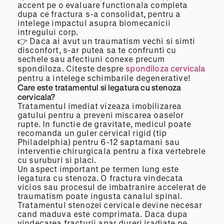
accent pe o evaluare functionala completa
dupa ce fractura s-a consolidat, pentru a
intelege impactul asupra biomecanicii
intregului corp.
👉 Daca ai avut un traumatism vechi si simti
disconfort, s-ar putea sa te confrunti cu
sechele sau afectiuni conexe precum
spondiloza. Citeste despre
spondiloza cervicala
pentru a intelege schimbarile degenerative!
Care este tratamentul si legatura cu stenoza
cervicala?
Tratamentul imediat vizeaza imobilizarea
gatului pentru a preveni miscarea oaselor
rupte. In functie de gravitate, medicul poate
recomanda un guler cervical rigid (tip
Philadelphia) pentru 6-12 saptamani sau
interventie chirurgicala pentru a fixa vertebrele
cu suruburi si placi.
Un aspect important pe termen lung este
legatura cu stenoza. O fractura vindecata
vicios sau procesul de imbatranire accelerat de
traumatism poate ingusta canalul spinal.
Tratamentul stenozei cervicale devine necesar
cand maduva este comprimata. Daca dupa
vindecarea fracturii apar dureri iradiate pe