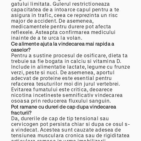
gatului limitata. Gulerul restrictioneaza
capacitatea de a intoarce capul pentru a te
asigura in trafic, ceea ce reprezinta un risc
major de accident. De asemenea,
medicamentele pentru durere pot afecta
reflexele. Asteapta confirmarea medicului
inainte de a te urca la volan.
Ce alimente ajuta la vindecarea mai rapida a
oaselor?
Pentru a sustine procesul de osificare, dieta ta
trebuie sa fie bogata in calciu si vitamina D.
Include in alimentatie lactate, legume cu frunze
verzi, peste si nuci. De asemenea, aportul
adecvat de proteine este esential pentru
refacerea tesuturilor moi din jurul vertebrei.
Evitarea fumatului este critica, deoarece
nicotina incetineste semnificativ vindecarea
osoasa prin reducerea fluxului sanguin.
Pot ramane cu dureri de cap dupa vindecarea
fracturii?
Da, durerile de cap de tip tensional sau
cervicogen pot persista chiar si dupa ce osul s-
a vindecat. Acestea sunt cauzate adesea de
tensiunea musculara cronica sau de rigiditatea
articulara ramasa in urma imobilizarii.