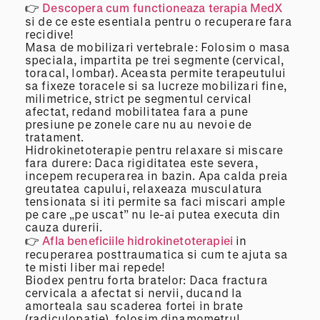
👉
Descopera cum functioneaza terapia MedX
si de ce este esentiala pentru o recuperare fara
recidive!
Masa de mobilizari vertebrale: Folosim o masa
speciala, impartita pe trei segmente (cervical,
toracal, lombar). Aceasta permite terapeutului
sa fixeze toracele si sa lucreze mobilizari fine,
milimetrice, strict pe segmentul cervical
afectat, redand mobilitatea fara a pune
presiune pe zonele care nu au nevoie de
tratament.
Hidrokinetoterapie pentru relaxare si miscare
fara durere: Daca rigiditatea este severa,
incepem recuperarea in bazin. Apa calda preia
greutatea capului, relaxeaza musculatura
tensionata si iti permite sa faci miscari ample
pe care „pe uscat” nu le-ai putea executa din
cauza durerii.
👉
Afla beneficiile hidrokinetoterapiei
in
recuperarea posttraumatica si cum te ajuta sa
te misti liber mai repede!
Biodex pentru forta bratelor: Daca fractura
cervicala a afectat si nervii, ducand la
amorteala sau scaderea fortei in brate
(radiculopatie), folosim dinamometrul