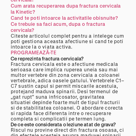
Cum arata recuperarea dupa fractura cervicala
la Kinetic?
Cand te poti intoarce la activitatile obisnuite?
Ce trebuie sa faci acum, dupa o fractura
cervicala?
Citeste articolul complet pentru a intelege cum
poti gestiona aceasta afectiune si cand te poti
intoarce la o viata activa.
PROGRAMEAZĂ-TE
Ce reprezinta fractura cervicala?
Fractura cervicala este o afectiune medicala
serioasa care implica ruperea uneia sau mai
multor vertebre din zona cervicala a coloanei
vertebrale, adica oasele gatului. Vertebrele C1–
C7 sustin capul si permit miscarile acestuia,
protejand maduva spinarii. Desi termenul de
„gat rupt” suna infricosator, gravitatea
situatiei depinde foarte mult de tipul fracturii
si de stabilitatea coloanei. O abordare corecta
si rapida face diferenta intre o recuperare
completa si complicatii pe termen lung.
De ce este considerata o leziune atat de grava?
Riscul nu provine direct din fractura osoasa, ci
din efectele acesteia asupra maduvei spinarii.