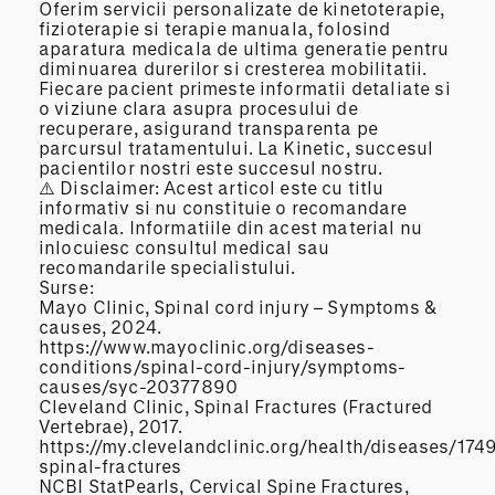
Oferim servicii personalizate de kinetoterapie,
fizioterapie si terapie manuala, folosind
aparatura medicala de ultima generatie pentru
diminuarea durerilor si cresterea mobilitatii.
Fiecare pacient primeste informatii detaliate si
o viziune clara asupra procesului de
recuperare, asigurand transparenta pe
parcursul tratamentului. La Kinetic, succesul
pacientilor nostri este succesul nostru.
⚠️ Disclaimer: Acest articol este cu titlu
informativ si nu constituie o recomandare
medicala. Informatiile din acest material nu
inlocuiesc consultul medical sau
recomandarile specialistului.
Surse:
Mayo Clinic, Spinal cord injury – Symptoms &
causes, 2024.
https://www.mayoclinic.org/diseases-
conditions/spinal-cord-injury/symptoms-
causes/syc-20377890
Cleveland Clinic, Spinal Fractures (Fractured
Vertebrae), 2017.
https://my.clevelandclinic.org/health/diseases/174
spinal-fractures
NCBI StatPearls, Cervical Spine Fractures,