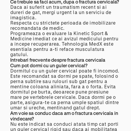
Ce trebuie sa faci acum, dupa o fractura cervicala?
Daca ai suferit un traumatism recent si ai
dureri de gat, mergi urgent la un serviciu de
imagistica.
Respecta cu strictete perioada de imobilizare
recomandata de medic.
Programeaza o evaluare la Kinetic Sport &
Medicine imediat ce ai avizul medicului pentru
a incepe recuperarea. Tehnologia MedX este
esentiala pentru a-ti reface musculatura
gatului.
Intrebari frecvente despre fractura cervicala
Cum pot dormi cu un guler cervical?
Dormitul cu un guler cervical poate fi incomod.
Este recomandat sa dormi pe spate, folosind o
perna subtire sau rulouri sub gat pentru a
mentine coloana aliniata, fara a o forta. Evita
dormitul pe burta, deoarece pune presiune
mare pe vertebrele cervicale. Daca dormi pe o
parte, asigura-te ca perna umple spatiul dintre
umar si ureche, mentinand gatul drept.
Am voie sa conduc daca am o fractura cervicala in
vindecare?
Nu este indicat sa conduci atata timp cat porti
un guler cervical rigid sau daca ai mobilitatea