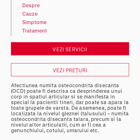
Despre
Cauze
Simptome
Tratament
VEZI SERVICII
VEZI PREȚURI
Afectiunea numita osteocondrita disecanta
(OCD) poate fi descrisa ca desprinderea unui
corp in spatiul articular si se manifesta in
special la pacientii tineri, dar poate sa apara la
toate grupele de varsta. De asemenea, poate fi
localizata la nivelul gleznei (talusului) – numita
osteocondrita disecanta talara, precum si la
nivelul altor articulatii, cum ar fi cea a
genunchiului, cotului, umarului etc.