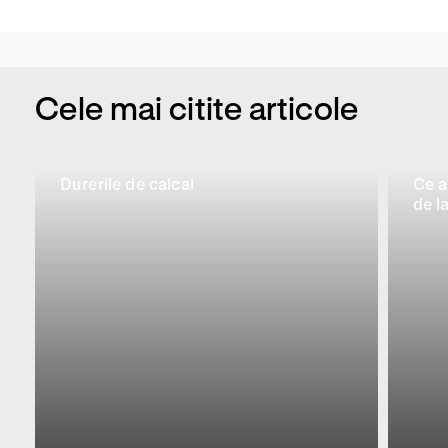
Cele mai citite articole
Durerile de calcai
Ce a
de la