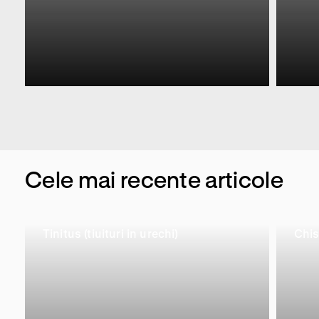
Cele mai recente articole
Tinitus (tiuituri in urechi)
Chis