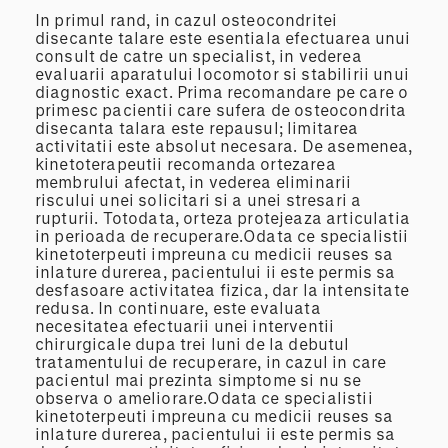
In primul rand, in cazul osteocondritei
disecante talare este esentiala efectuarea unui
consult de catre un specialist, in vederea
evaluarii aparatului locomotor si stabilirii unui
diagnostic exact. Prima recomandare pe care o
primesc pacientii care sufera de osteocondrita
disecanta talara este repausul; limitarea
activitatii este absolut necesara. De asemenea,
kinetoterapeutii recomanda ortezarea
membrului afectat, in vederea eliminarii
riscului unei solicitari si a unei stresari a
rupturii. Totodata, orteza protejeaza articulatia
in perioada de recuperare.Odata ce specialistii
kinetoterpeuti impreuna cu medicii reuses sa
inlature durerea, pacientului ii este permis sa
desfasoare activitatea fizica, dar la intensitate
redusa. In continuare, este evaluata
necesitatea efectuarii unei interventii
chirurgicale dupa trei luni de la debutul
tratamentului de recuperare, in cazul in care
pacientul mai prezinta simptome si nu se
observa o ameliorare.Odata ce specialistii
kinetoterpeuti impreuna cu medicii reuses sa
inlature durerea, pacientului ii este permis sa