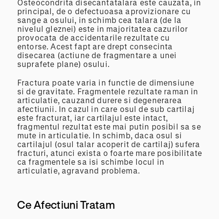
Osteocondrita disecantatalara este cauzata, in
principal, de o defectuoasa aprovizionare cu
sange a osului, in schimb cea talara (de la
nivelul gleznei) este in majoritatea cazurilor
provocata de accidentarile rezultate cu
entorse. Acest fapt are drept consecinta
disecarea (actiune de fragmentare a unei
suprafete plane) osului.
Fractura poate varia in functie de dimensiune
si de gravitate. Fragmentele rezultate raman in
articulatie, cauzand durere si degenerarea
afectiunii. In cazul in care osul de sub cartilaj
este fracturat, iar cartilajul este intact,
fragmentul rezultat este mai putin posibil sa se
mute in articulatie. In schimb, daca osul si
cartilajul (osul talar acoperit de cartilaj) sufera
fracturi, atunci exista o foarte mare posibilitate
ca fragmentele sa isi schimbe locul in
articulatie, agravand problema.
Ce Afectiuni Tratam