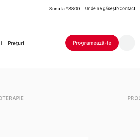
Suna la *8800
Unde ne găsești?
Contact
Programează-te
i
Prețuri
IOTERAPIE
PROC