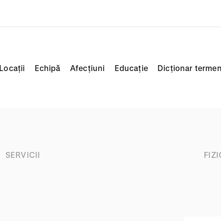
Locații
Echipă
Afecțiuni
Educație
Dicționar termen
SERVICII
FIZ