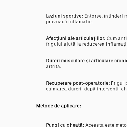
Leziuni sportive:
Entorse, întinderi 
provoacă inflamație.
Afecțiuni ale articulațiilor:
Cum ar fi
frigului ajută la reducerea inflamați
Dureri musculare și articulare croni
artrita.
Recuperare post-operatorie:
Frigul 
calmarea durerii după intervenții ch
Metode de aplicare:
Pungi cu gheață:
Aceasta este metod