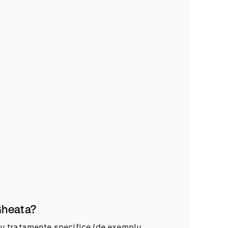
Gheata?
tru tratamente specifice (de exemplu,