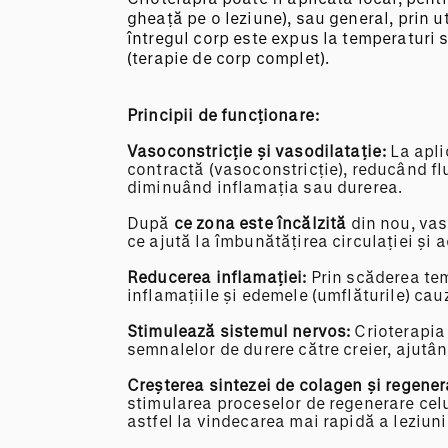
gheață pe o leziune), sau general, prin u
întregul corp este expus la temperaturi 
(terapie de corp complet).
Principii de funcționare:
Vasoconstricție și vasodilatație:
La apli
contractă (vasoconstricție), reducând fl
diminuând inflamația sau durerea.
După
ce zona este încălzită
din nou, vas
ce ajută la îmbunătățirea circulației și 
Reducerea inflamației:
Prin scăderea tem
inflamațiile și edemele (umflăturile) ca
Stimulează sistemul nervos:
Crioterapia 
semnalelor de durere către creier, ajutân
Creșterea sintezei de colagen și regenera
stimularea proceselor de regenerare cel
astfel la vindecarea mai rapidă a leziunil