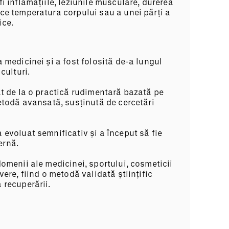
fi inflamațiile, leziunile musculare, durerea
uce temperatura corpului sau a unei părți a
ice.
a medicinei și a fost folosită de-a lungul
culturi.
at de la o practică rudimentară bazată pe
metodă avansată, susținută de cercetări
 evoluat semnificativ și a început să fie
ernă.
domenii ale medicinei, sportului, cosmeticii
vere, fiind o metodă validată științific
 recuperării.