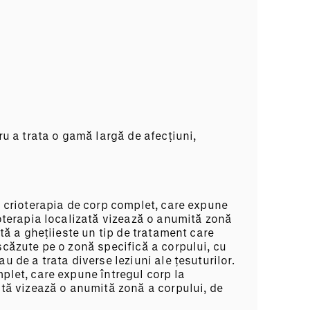
ru a trata o gamă largă de afecțiuni,
u crioterapia de corp complet, care expune
ioterapia localizată vizează o anumită zonă
ctă a ghețiieste un tip de tratament care
scăzute pe o zonă specifică a corpului, cu
u de a trata diverse leziuni ale țesuturilor.
plet, care expune întregul corp la
ată vizează o anumită zonă a corpului, de