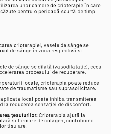
tilizarea unor camere de crioterapie în care
scăzute pentru o perioadă scurtă de timp
carea crioterapiei, vasele de sânge se
uxul de sânge în zona respectivă și
ele de sânge se dilată (vasodilatație), ceea
accelerarea procesului de recuperare.
peraturii locale, crioterapia poate reduce
uzate de traumatisme sau suprasolicitare.
aplicata local poate inhiba transmiterea
d la reducerea senzației de disconfort.
rea țesuturilor:
Crioterapia ajută la
ulară și formare de colagen, contribuind
or tisulare.