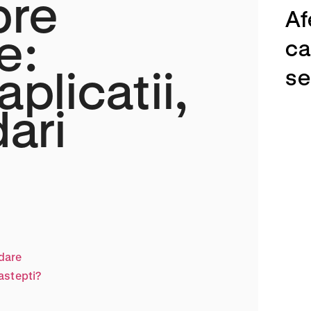
pre
Af
e:
ca
aplicatii,
se
ari
dare
astepti?