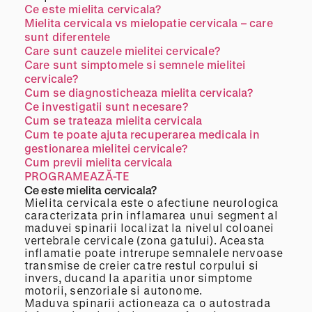
Ce este mielita cervicala?
Mielita cervicala vs mielopatie cervicala – care
sunt diferentele
Care sunt cauzele mielitei cervicale?
Care sunt simptomele si semnele mielitei
cervicale?
Cum se diagnosticheaza mielita cervicala?
Ce investigatii sunt necesare?
Cum se trateaza mielita cervicala
Cum te poate ajuta recuperarea medicala in
gestionarea mielitei cervicale?
Cum previi mielita cervicala
PROGRAMEAZĂ-TE
Ce este mielita cervicala?
Mielita cervicala este o afectiune neurologica
caracterizata prin inflamarea unui segment al
maduvei spinarii localizat la nivelul coloanei
vertebrale cervicale (zona gatului). Aceasta
inflamatie poate intrerupe semnalele nervoase
transmise de creier catre restul corpului si
invers, ducand la aparitia unor simptome
motorii, senzoriale si autonome.
Maduva spinarii actioneaza ca o autostrada