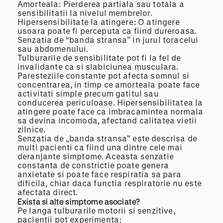
Amorteala: Pierderea partiala sau totala a
sensibilitatii la nivelul membrelor.
Hipersensibilitate la atingere: O atingere
usoara poate fi perceputa ca fiind dureroasa.
Senzatia de “banda stransa” in jurul toracelui
sau abdomenului.
Tulburarile de sensibilitate pot fi la fel de
invalidante ca si slabiciunea musculara.
Paresteziile constante pot afecta somnul si
concentrarea, in timp ce amorteala poate face
activitati simple precum gatitul sau
conducerea periculoase. Hipersensibilitatea la
atingere poate face ca imbracamintea normala
sa devina incomoda, afectand calitatea vietii
zilnice.
Senzatia de „banda stransa” este descrisa de
multi pacienti ca fiind una dintre cele mai
deranjante simptome. Aceasta senzatie
constanta de constrictie poate genera
anxietate si poate face respiratia sa para
dificila, chiar daca functia respiratorie nu este
afectata direct.
Exista si alte simptome asociate?
Pe langa tulburarile motorii si senzitive,
pacientii pot experimenta: