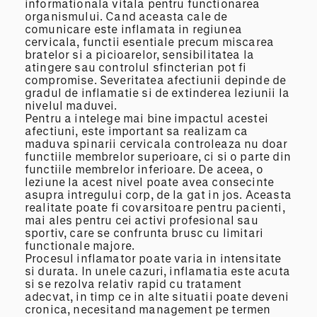
informationala vitala pentru functionarea
organismului. Cand aceasta cale de
comunicare este inflamata in regiunea
cervicala, functii esentiale precum miscarea
bratelor si a picioarelor, sensibilitatea la
atingere sau controlul sfincterian pot fi
compromise. Severitatea afectiunii depinde de
gradul de inflamatie si de extinderea leziunii la
nivelul maduvei.
Pentru a intelege mai bine impactul acestei
afectiuni, este important sa realizam ca
maduva spinarii cervicala controleaza nu doar
functiile membrelor superioare, ci si o parte din
functiile membrelor inferioare. De aceea, o
leziune la acest nivel poate avea consecinte
asupra intregului corp, de la gat in jos. Aceasta
realitate poate fi covarsitoare pentru pacienti,
mai ales pentru cei activi profesional sau
sportiv, care se confrunta brusc cu limitari
functionale majore.
Procesul inflamator poate varia in intensitate
si durata. In unele cazuri, inflamatia este acuta
si se rezolva relativ rapid cu tratament
adecvat, in timp ce in alte situatii poate deveni
cronica, necesitand management pe termen