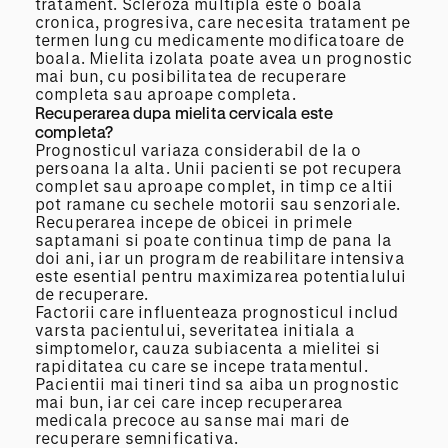
tratament. Scleroza multipla este o boala
cronica, progresiva, care necesita tratament pe
termen lung cu medicamente modificatoare de
boala. Mielita izolata poate avea un prognostic
mai bun, cu posibilitatea de recuperare
completa sau aproape completa.
Recuperarea dupa mielita cervicala este
completa?
Prognosticul variaza considerabil de la o
persoana la alta. Unii pacienti se pot recupera
complet sau aproape complet, in timp ce altii
pot ramane cu sechele motorii sau senzoriale.
Recuperarea incepe de obicei in primele
saptamani si poate continua timp de pana la
doi ani, iar un program de reabilitare intensiva
este esential pentru maximizarea potentialului
de recuperare.
Factorii care influenteaza prognosticul includ
varsta pacientului, severitatea initiala a
simptomelor, cauza subiacenta a mielitei si
rapiditatea cu care se incepe tratamentul.
Pacientii mai tineri tind sa aiba un prognostic
mai bun, iar cei care incep recuperarea
medicala precoce au sanse mai mari de
recuperare semnificativa.