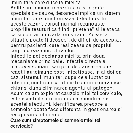
imunitara care duce la mielita.
Bolile autoimune reprezinta o categorie
speciala de cauze, deoarece implica un sistem
imunitar care functioneaza defectuos. In
aceste cazuri, corpul nu mai recunoaste
propriile tesuturi ca fiind “prietene” si le ataca
ca si cum ar fi invadatori straini. Aceasta
situatie poate fi deosebit de dificil de acceptat
pentru pacienti, care realizeaza ca propriul
corp lucreaza impotriva lor.
Infectiile pot declansa mielita prin doua
mecanisme principale: infectia directa a
maduvei spinarii sau prin declansarea unei
reactii autoimune post-infectioase. In al doilea
caz, sistemul imunitar, dupa ce a luptat cu
infectia, continua sa atace tesuturile nervoase
chiar si dupa eliminarea agentului patogen.
Acum ca am explorat cauzele mielitei cervicale,
este esential sa recunoastem simptomele
acestei afectiuni. Identificarea precoce a
semnelor poate face diferenta in gestionarea si
recuperarea eficienta.
Care sunt simptomele si semnele mielitei
cervicale?