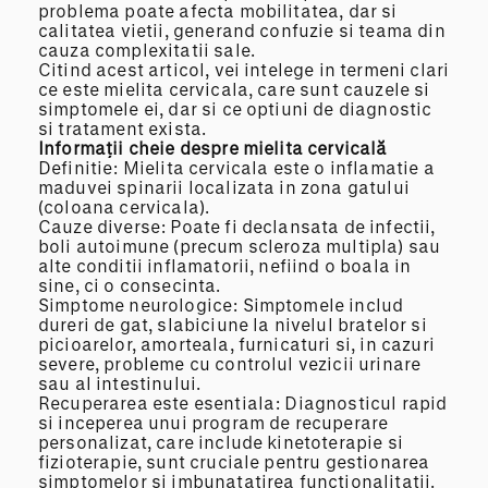
problema poate afecta mobilitatea, dar si
calitatea vietii, generand confuzie si teama din
cauza complexitatii sale.
Citind acest articol, vei intelege in termeni clari
ce este mielita cervicala, care sunt cauzele si
simptomele ei, dar si ce optiuni de diagnostic
si tratament exista.
Informații cheie despre mielita cervicală
Definitie: Mielita cervicala este o inflamatie a
maduvei spinarii localizata in zona gatului
(coloana cervicala).
Cauze diverse: Poate fi declansata de infectii,
boli autoimune (precum scleroza multipla) sau
alte conditii inflamatorii, nefiind o boala in
sine, ci o consecinta.
Simptome neurologice: Simptomele includ
dureri de gat, slabiciune la nivelul bratelor si
picioarelor, amorteala, furnicaturi si, in cazuri
severe, probleme cu controlul vezicii urinare
sau al intestinului.
Recuperarea este esentiala: Diagnosticul rapid
si inceperea unui program de recuperare
personalizat, care include kinetoterapie si
fizioterapie, sunt cruciale pentru gestionarea
simptomelor si imbunatatirea functionalitatii.