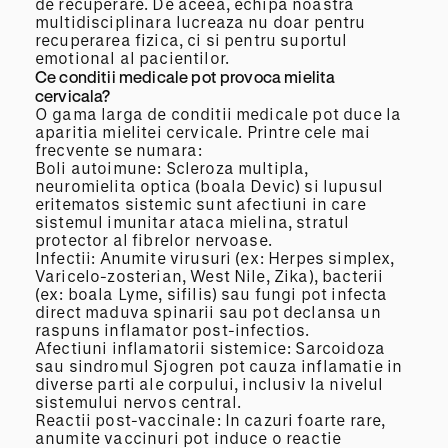
de recuperare. De aceea, echipa noastra
multidisciplinara lucreaza nu doar pentru
recuperarea fizica, ci si pentru suportul
emotional al pacientilor.
Ce conditii medicale pot provoca mielita
cervicala?
O gama larga de conditii medicale pot duce la
aparitia mielitei cervicale. Printre cele mai
frecvente se numara:
Boli autoimune: Scleroza multipla,
neuromielita optica (boala Devic) si lupusul
eritematos sistemic sunt afectiuni in care
sistemul imunitar ataca mielina, stratul
protector al fibrelor nervoase.
Infectii: Anumite virusuri (ex: Herpes simplex,
Varicelo-zosterian, West Nile, Zika), bacterii
(ex: boala Lyme, sifilis) sau fungi pot infecta
direct maduva spinarii sau pot declansa un
raspuns inflamator post-infectios.
Afectiuni inflamatorii sistemice: Sarcoidoza
sau sindromul Sjogren pot cauza inflamatie in
diverse parti ale corpului, inclusiv la nivelul
sistemului nervos central.
Reactii post-vaccinale: In cazuri foarte rare,
anumite vaccinuri pot induce o reactie