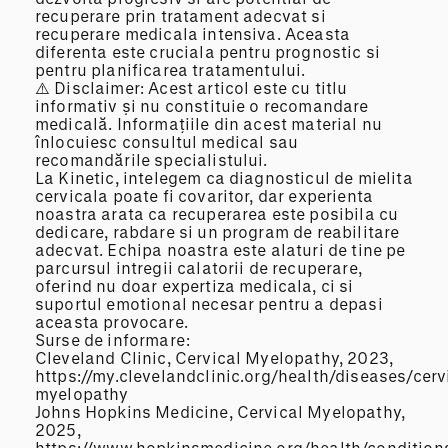
recuperare prin tratament adecvat si
recuperare medicala intensiva. Aceasta
diferenta este cruciala pentru prognostic si
pentru planificarea tratamentului.
⚠️ Disclaimer: Acest articol este cu titlu
informativ și nu constituie o recomandare
medicală. Informațiile din acest material nu
înlocuiesc consultul medical sau
recomandările specialistului.
La Kinetic, intelegem ca diagnosticul de mielita
cervicala poate fi covaritor, dar experienta
noastra arata ca recuperarea este posibila cu
dedicare, rabdare si un program de reabilitare
adecvat. Echipa noastra este alaturi de tine pe
parcursul intregii calatorii de recuperare,
oferind nu doar expertiza medicala, ci si
suportul emotional necesar pentru a depasi
aceasta provocare.
Surse de informare:
Cleveland Clinic, Cervical Myelopathy, 2023,
https://my.clevelandclinic.org/health/diseases/cerv
myelopathy
Johns Hopkins Medicine, Cervical Myelopathy,
2025,
https://www.hopkinsmedicine.org/health/condition