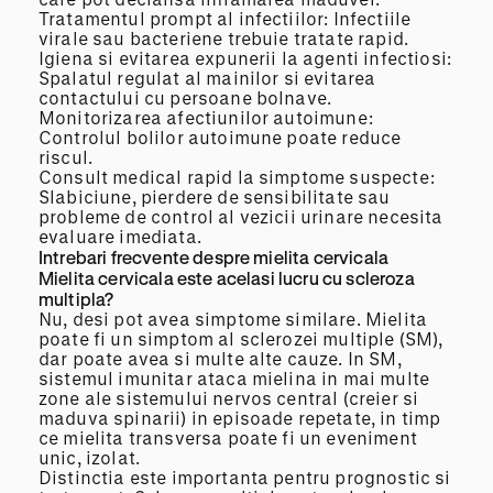
Tratamentul prompt al infectiilor: Infectiile
virale sau bacteriene trebuie tratate rapid.
Igiena si evitarea expunerii la agenti infectiosi:
Spalatul regulat al mainilor si evitarea
contactului cu persoane bolnave.
Monitorizarea afectiunilor autoimune:
Controlul bolilor autoimune poate reduce
riscul.
Consult medical rapid la simptome suspecte:
Slabiciune, pierdere de sensibilitate sau
probleme de control al vezicii urinare necesita
evaluare imediata.
Intrebari frecvente despre mielita cervicala
Mielita cervicala este acelasi lucru cu scleroza
multipla?
Nu, desi pot avea simptome similare. Mielita
poate fi un simptom al sclerozei multiple (SM),
dar poate avea si multe alte cauze. In SM,
sistemul imunitar ataca mielina in mai multe
zone ale sistemului nervos central (creier si
maduva spinarii) in episoade repetate, in timp
ce mielita transversa poate fi un eveniment
unic, izolat.
Distinctia este importanta pentru prognostic si