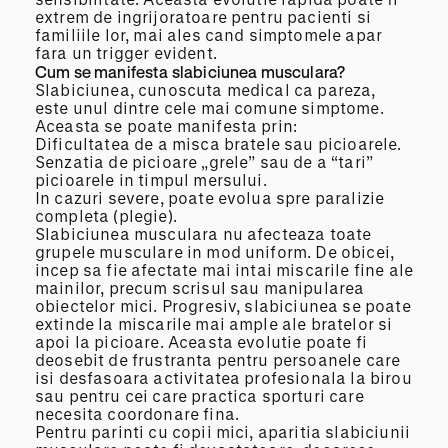
extrem de ingrijoratoare pentru pacienti si
familiile lor, mai ales cand simptomele apar
fara un trigger evident.
Cum se manifesta slabiciunea musculara?
Slabiciunea, cunoscuta medical ca pareza,
este unul dintre cele mai comune simptome.
Aceasta se poate manifesta prin:
Dificultatea de a misca bratele sau picioarele.
Senzatia de picioare „grele” sau de a “tari”
picioarele in timpul mersului.
In cazuri severe, poate evolua spre paralizie
completa (plegie).
Slabiciunea musculara nu afecteaza toate
grupele musculare in mod uniform. De obicei,
incep sa fie afectate mai intai miscarile fine ale
mainilor, precum scrisul sau manipularea
obiectelor mici. Progresiv, slabiciunea se poate
extinde la miscarile mai ample ale bratelor si
apoi la picioare. Aceasta evolutie poate fi
deosebit de frustranta pentru persoanele care
isi desfasoara activitatea profesionala la birou
sau pentru cei care practica sporturi care
necesita coordonare fina.
Pentru parinti cu copii mici, aparitia slabiciunii