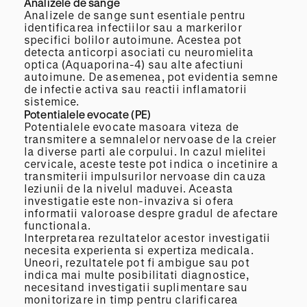
Analizele de sange
Analizele de sange sunt esentiale pentru
identificarea infectiilor sau a markerilor
specifici bolilor autoimune. Acestea pot
detecta anticorpi asociati cu neuromielita
optica (Aquaporina-4) sau alte afectiuni
autoimune. De asemenea, pot evidentia semne
de infectie activa sau reactii inflamatorii
sistemice.
Potentialele evocate (PE)
Potentialele evocate masoara viteza de
transmitere a semnalelor nervoase de la creier
la diverse parti ale corpului. In cazul mielitei
cervicale, aceste teste pot indica o incetinire a
transmiterii impulsurilor nervoase din cauza
leziunii de la nivelul maduvei. Aceasta
investigatie este non-invaziva si ofera
informatii valoroase despre gradul de afectare
functionala.
Interpretarea rezultatelor acestor investigatii
necesita experienta si expertiza medicala.
Uneori, rezultatele pot fi ambigue sau pot
indica mai multe posibilitati diagnostice,
necesitand investigatii suplimentare sau
monitorizare in timp pentru clarificarea