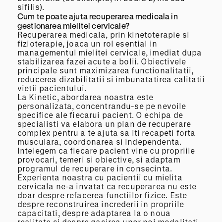
sifilis).
Cum te poate ajuta recuperarea medicala in
gestionarea mielitei cervicale?
Recuperarea medicala, prin kinetoterapie si
fizioterapie, joaca un rol esential in
managementul mielitei cervicale, imediat dupa
stabilizarea fazei acute a bolii. Obiectivele
principale sunt maximizarea functionalitatii,
reducerea dizabilitatii si imbunatatirea calitatii
vietii pacientului.
La Kinetic, abordarea noastra este
personalizata, concentrandu-se pe nevoile
specifice ale fiecarui pacient. O echipa de
specialisti va elabora un plan de recuperare
complex pentru a te ajuta sa iti recapeti forta
musculara, coordonarea si independenta.
Intelegem ca fiecare pacient vine cu propriile
provocari, temeri si obiective, si adaptam
programul de recuperare in consecinta.
Experienta noastra cu pacientii cu mielita
cervicala ne-a invatat ca recuperarea nu este
doar despre refacerea functiilor fizice. Este
despre reconstruirea increderii in propriile
capacitati, despre adaptarea la o noua
realitate si despre gasirea unor noi modalitati