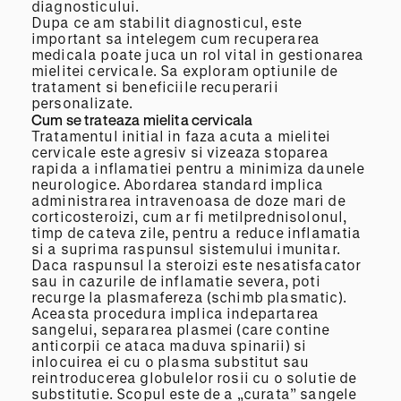
diagnosticului.
Dupa ce am stabilit diagnosticul, este
important sa intelegem cum recuperarea
medicala poate juca un rol vital in gestionarea
mielitei cervicale. Sa exploram optiunile de
tratament si beneficiile recuperarii
personalizate.
Cum se trateaza mielita cervicala
Tratamentul initial in faza acuta a mielitei
cervicale este agresiv si vizeaza stoparea
rapida a inflamatiei pentru a minimiza daunele
neurologice. Abordarea standard implica
administrarea intravenoasa de doze mari de
corticosteroizi, cum ar fi metilprednisolonul,
timp de cateva zile, pentru a reduce inflamatia
si a suprima raspunsul sistemului imunitar.
Daca raspunsul la steroizi este nesatisfacator
sau in cazurile de inflamatie severa, poti
recurge la plasmafereza (schimb plasmatic).
Aceasta procedura implica indepartarea
sangelui, separarea plasmei (care contine
anticorpii ce ataca maduva spinarii) si
inlocuirea ei cu o plasma substitut sau
reintroducerea globulelor rosii cu o solutie de
substitutie. Scopul este de a „curata” sangele