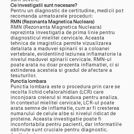
Ce investigatii sunt necesare?
Pentru un diagnostic de certitudine, medicii pot
recomanda urmatoarele proceduri:
RMN (Rezonanta Magnetica Nucleara)
RMN (Rezonanta Magnetica Nucleara)
reprezinta investigatia de prima linie pentru
diagnosticul mielitei cervicale. Aceasta
tehnica de imagistica permite vizualizarea
detaliata a maduvei spinarii si a coloanei
vertebrale, evidentiind leziunea inflamatorie la
nivelul maduvei spinarii cervicale. RMN-ul
poate arata nu doar prezenta inflamatiei, ci si
extinderea acesteia si gradul de afectare a
tesuturilor.
Punctia lombara
Punctia lombara este o procedura prin care se
recolta lichid cefalorahidian (LCR) care
inconjoara creierul si maduva pentru analiza.
In contextul mielitei cervicale, LCR-ul poate
arata semne de inflamatie, cum ar fi cresterea
numarului de celule albe si nivelul ridicat de
proteine. Aceasta investigatie poate fi
inconfortabila pentru pacienti, dar informatiile
obtinute sunt cruciale pentru diagnostic.