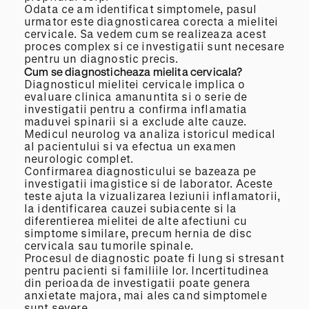
Odata ce am identificat simptomele, pasul
urmator este diagnosticarea corecta a mielitei
cervicale. Sa vedem cum se realizeaza acest
proces complex si ce investigatii sunt necesare
pentru un diagnostic precis.
Cum se diagnosticheaza mielita cervicala?
Diagnosticul mielitei cervicale implica o
evaluare clinica amanuntita si o serie de
investigatii pentru a confirma inflamatia
maduvei spinarii si a exclude alte cauze.
Medicul neurolog va analiza istoricul medical
al pacientului si va efectua un examen
neurologic complet.
Confirmarea diagnosticului se bazeaza pe
investigatii imagistice si de laborator. Aceste
teste ajuta la vizualizarea leziunii inflamatorii,
la identificarea cauzei subiacente si la
diferentierea mielitei de alte afectiuni cu
simptome similare, precum hernia de disc
cervicala sau tumorile spinale.
Procesul de diagnostic poate fi lung si stresant
pentru pacienti si familiile lor. Incertitudinea
din perioada de investigatii poate genera
anxietate majora, mai ales cand simptomele
sunt severe.