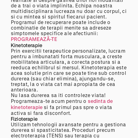
de a trai o viata implinita. Echipa noastra
multidisciplinara lucreaza nu doar cu corpul, ci
si cu mintea si spiritul fiecarui pacient.
Programul de recuperare poate include o
combinatie de terapii menite sa adreseze
simptomele specifice ale afectiunii:
PROGRAMEAZĂ-TE
Kinetoterapie
Prin exercitii terapeutice personalizate, lucram
pentru a imbunatati forta musculara, a creste
mobilitatea articulara, a corecta postura si a
reeduca echilibrul si mersul. Kinetoterapia este
acea solutie prin care se poate tine sub control
durerea (sau chiar elimina), ajungandu-se,
treptat, la o viata cat mai apropiata de cea
anterioara.
Nu lasa durerea sa iti controleze viata!
Programeaza-te acum pentru o
sedinta de
kinetoterapie
si fa primul pas spre o viata
activa si fara disconfort.
Fizioterapie
Utilizam tehnologii avansate pentru a gestiona
durerea si spasticitatea. Proceduri precum
electroterapia (TENS) sau terapia cu