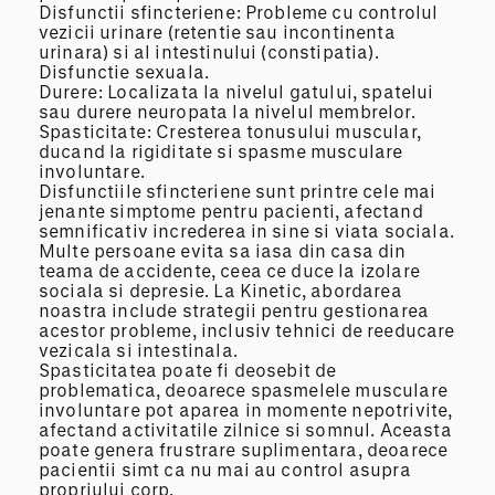
Disfunctii sfincteriene: Probleme cu controlul
vezicii urinare (retentie sau incontinenta
urinara) si al intestinului (constipatia).
Disfunctie sexuala.
Durere: Localizata la nivelul gatului, spatelui
sau durere neuropata la nivelul membrelor.
Spasticitate: Cresterea tonusului muscular,
ducand la rigiditate si spasme musculare
involuntare.
Disfunctiile sfincteriene sunt printre cele mai
jenante simptome pentru pacienti, afectand
semnificativ increderea in sine si viata sociala.
Multe persoane evita sa iasa din casa din
teama de accidente, ceea ce duce la izolare
sociala si depresie. La Kinetic, abordarea
noastra include strategii pentru gestionarea
acestor probleme, inclusiv tehnici de reeducare
vezicala si intestinala.
Spasticitatea poate fi deosebit de
problematica, deoarece spasmelele musculare
involuntare pot aparea in momente nepotrivite,
afectand activitatile zilnice si somnul. Aceasta
poate genera frustrare suplimentara, deoarece
pacientii simt ca nu mai au control asupra
propriului corp.