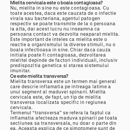
Mielita cervicala este o boala contagioasa?
Nu, mielita in sine nu este contagioasa. Cu
toate acestea, daca este cauzata de o infectie
virala sau bacteriana, agentul patogen
respectiv se poate transmite de la o persoana
la alta, dar acest lucru nu inseamna ca
persoana contact va dezvolta neaparat mielita.
Este important de inteles ca mielita este o
reactie a organismului la diverse stimuli, nu o
boala infectioasa in sine. Chiar daca cauza
initiala poate fi contagioasa, dezvoltarea
mielitei depinde de factori individuali, inclusiv
predispozitia genetica si starea sistemului
imunitar.
Ce este mielita transversa?
Mielita transversa este un termen mai general
care descrie inflamatia pe intreaga latime a
unui segment al maduvei spinarii. Mielita
cervicala este, de fapt, un tip de mielita
transversa localizata specific in regiunea
cervicala.
Termenul “transversa” se refera la faptul ca
inflamatia afecteaza maduva spinarii pe toata
sectiunea sa transversala, nu doar o parte din
ea. Aceasta explica de ce simptomele sunt de