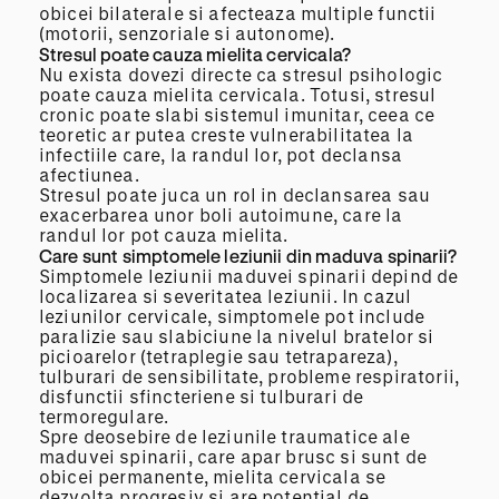
obicei bilaterale si afecteaza multiple functii
(motorii, senzoriale si autonome).
Stresul poate cauza mielita cervicala?
Nu exista dovezi directe ca stresul psihologic
poate cauza mielita cervicala. Totusi, stresul
cronic poate slabi sistemul imunitar, ceea ce
teoretic ar putea creste vulnerabilitatea la
infectiile care, la randul lor, pot declansa
afectiunea.
Stresul poate juca un rol in declansarea sau
exacerbarea unor boli autoimune, care la
randul lor pot cauza mielita.
Care sunt simptomele leziunii din maduva spinarii?
Simptomele leziunii maduvei spinarii depind de
localizarea si severitatea leziunii. In cazul
leziunilor cervicale, simptomele pot include
paralizie sau slabiciune la nivelul bratelor si
picioarelor (tetraplegie sau tetrapareza),
tulburari de sensibilitate, probleme respiratorii,
disfunctii sfincteriene si tulburari de
termoregulare.
Spre deosebire de leziunile traumatice ale
maduvei spinarii, care apar brusc si sunt de
obicei permanente, mielita cervicala se
dezvolta progresiv si are potential de