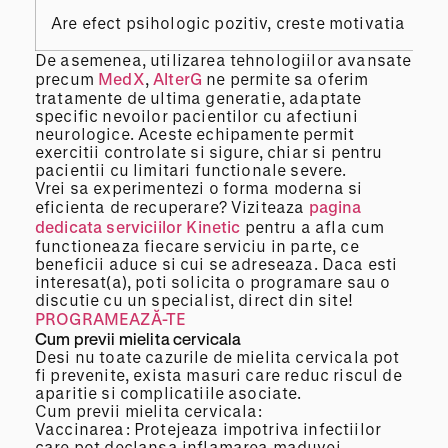
Are efect psihologic pozitiv, creste motivatia
De asemenea, utilizarea tehnologiilor avansate
precum
MedX
,
AlterG
ne permite sa oferim
tratamente de ultima generatie, adaptate
specific nevoilor pacientilor cu afectiuni
neurologice. Aceste echipamente permit
exercitii controlate si sigure, chiar si pentru
pacientii cu limitari functionale severe.
Vrei sa experimentezi o forma moderna si
eficienta de recuperare? Viziteaza
pagina
dedicata serviciilor Kinetic
pentru a afla cum
functioneaza fiecare serviciu in parte, ce
beneficii aduce si cui se adreseaza. Daca esti
interesat(a), poti solicita o programare sau o
discutie cu un specialist, direct din site!
PROGRAMEAZĂ-TE
Cum previi mielita cervicala
Desi nu toate cazurile de mielita cervicala pot
fi prevenite, exista masuri care reduc riscul de
aparitie si complicatiile asociate.
Cum previi mielita cervicala:
Vaccinarea: Protejeaza impotriva infectiilor
care pot declansa inflamarea maduvei.