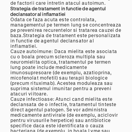
de factorii care intretin atacul autoimun.
Strategia de tratament in functie de agentul
declansator al inflamatiei
Odata ce faza acuta este controlata,
managementul pe termen lung se concentreaza
pe prevenirea recurentelor si tratarea cauzei de
baza.Strategia de tratament este personalizata
in functie de agentul declansator al
inflamatiei.
Cauze autoimune: Daca mielita este asociata
cu o boala precum scleroza multipla sau
neuromielita optica, tratamentul pe termen
lung poate include medicamente
imunosupresoare (de exemplu, azatioprina,
micofenolat mofetil) sau terapii biologice
(precum rituximab). Acestea moduleaza sau
suprima sistemul imunitar pentru a preveni
atacuri viitoare.
Cauze infectioase: Atunci cand mielita este
declansata de o infectie, tratamentul tinteste
direct agentul patogen. Se vor administra
medicamente antivirale (de exemplu, aciclovir
pentru virusurile herpetice) sau antibiotice
specifice daca este identificata o cauza
bacteriana (de exemplu, in boala Lyme sau