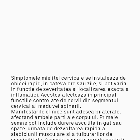
Simptomele mielitei cervicale se instaleaza de
obicei rapid, in cateva ore sau zile, si pot varia
in functie de severitatea si localizarea exacta a
inflamatiei. Acestea afecteaza in principal
functiile controlate de nervii din segmentul
cervical al maduvei spinarii.
Manifestarile clinice sunt adesea bilaterale,
afectand ambele parti ale corpului. Primele
semne pot include durere ascutita in gat sau
spate, urmata de dezvoltarea rapida a
slabiciunii musculare si a tulburarilor de
sensibilitate. Aceasta evolutie rapida poate fi