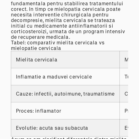
fundamentala pentru stabilirea tratamentului
corect. In timp ce mielopatia cervicala poate
necesita interventie chirurgicala pentru
decompresie, mielita cervicala se trateaza
initial cu medicamente antiinflamatorii si
corticosteroizi, urmata de un program intensiv
de recuperare medicala.
Tabel: comparativ mielita cervicala vs
mielopatie cervicala
Mielita cervicala
Mielo
Inflamatie a maduvei cervicale
Tulbu
Cauze: infectii, autoimune, traumatisme
Cauze
Proces: inflamator
Proce
Evolutie: acuta sau subacuta
Evolu