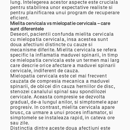
lung. Intelegerea acestor aspecte este cruciala
pentru stabilirea unor expectative realiste si
pentru planificarea unui program de recuperare
eficient.
Mielita cervicala vs mielopatie cervicala – care
sunt diferentele
Deseori, pacientii confunda mielita cervicala
cu mielopatia cervicala, insa acestea sunt
doua afectiuni distincte cu cauze si
mecanisme diferite. Mielita cervicala se refera
specific la inflamatia maduvei spinarii, in timp
ce mielopatia cervicala este un termen mai larg
care descrie orice afectare a maduvei spinarii
cervicale, indiferent de cauza.
Mielopatia cervicala este cel mai frecvent
cauzata de compresia mecanica a maduvei
spinarii, de obicei din cauza herniilor de disc,
stenozei canalului spinal sau spondilozei
cervicale. Aceasta compresie se dezvolta
gradual, de-a lungul anilor, si simptomele apar
progresiv. In contrast, mielita cervicala apare
brusc, ca urmare a unui proces inflamator, si
simptomele se instaleaza rapid, in cateva ore
sau zile.
Distinctia dintre aceste doua afectiuni este