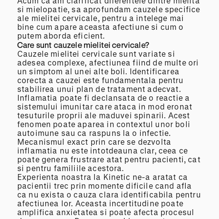
Acum ca am clarificat diferentele dintre mielita
si mielopatie, sa aprofundam cauzele specifice
ale mielitei cervicale, pentru a intelege mai
bine cum apare aceasta afectiune si cum o
putem aborda eficient.
Care sunt cauzele mielitei cervicale?
Cauzele mielitei cervicale sunt variate si
adesea complexe, afectiunea fiind de multe ori
un simptom al unei alte boli. Identificarea
corecta a cauzei este fundamentala pentru
stabilirea unui plan de tratament adecvat.
Inflamatia poate fi declansata de o reactie a
sistemului imunitar care ataca in mod eronat
tesuturile proprii ale maduvei spinarii. Acest
fenomen poate aparea in contextul unor boli
autoimune sau ca raspuns la o infectie.
Mecanismul exact prin care se dezvolta
inflamatia nu este intotdeauna clar, ceea ce
poate genera frustrare atat pentru pacienti, cat
si pentru familiile acestora.
Experienta noastra la Kinetic ne-a aratat ca
pacientii trec prin momente dificile cand afla
ca nu exista o cauza clara identificabila pentru
afectiunea lor. Aceasta incertitudine poate
amplifica anxietatea si poate afecta procesul